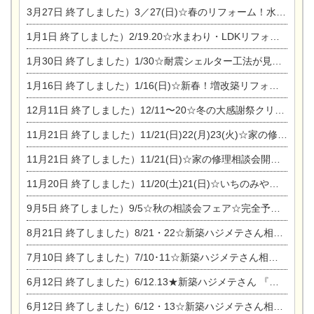
3月27日
終了しました）3／27(日)☆春のリフォーム！水まわりLDKリフォーム相談会&今がチャンス！エアコン相談会
1月1日
終了しました）2/19.20☆水まわり・LDKリフォーム相談会＆エアコン相談会
1月30日
終了しました）1/30☆耐震シェルター工法が見れる完成見学会
1月16日
終了しました）1/16(日)☆新春！増改築リフォーム&家の修理まつり
12月11日
終了しました）12/11〜20☆冬の大感謝祭クリスマス相談会開催
11月21日
終了しました）11/21(日)22(月)23(火)☆家の修理まつり＆増改築リフォーム相談会
11月21日
終了しました）11/21(日)☆家の修理相談会開催 in 扶桑オークビレッジ
11月20日
終了しました）11/20(土)21(日)☆いちのみや逸品市に出店します【ひのきのバラ販売】
9月5日
終了しました）9/5☆秋の相談会フェア☆完全予約制
8月21日
終了しました）8/21・22☆新築ハジメテさん相談会 『集まれ！農地に家を建てたい人！』
7月10日
終了しました）7/10･11☆新築ハジメテさん相談会 『集まれ！農地に家を建てたい人！』完全予約制
6月12日
終了しました）6/12.13★新築ハジメテさん 『木の家 現場体感見学会』
6月12日
終了しました）6/12・13☆新築ハジメテさん相談会『今ある土地に家を建てる際の注意点』