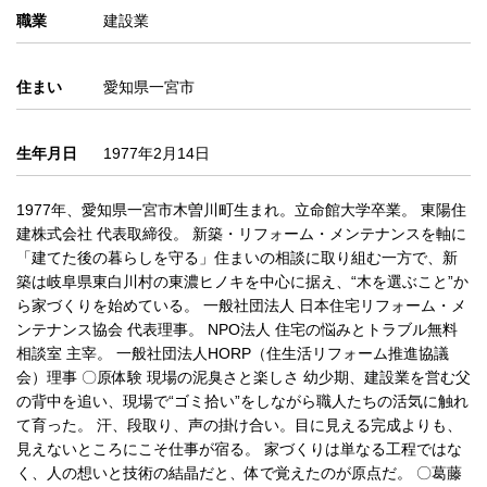
職業
建設業
住まい
愛知県一宮市
生年月日
1977年2月14日
1977年、愛知県一宮市木曽川町生まれ。立命館大学卒業。 東陽住
建株式会社 代表取締役。 新築・リフォーム・メンテナンスを軸に
「建てた後の暮らしを守る」住まいの相談に取り組む一方で、新
築は岐阜県東白川村の東濃ヒノキを中心に据え、“木を選ぶこと”か
ら家づくりを始めている。 一般社団法人 日本住宅リフォーム・メ
ンテナンス協会 代表理事。 NPO法人 住宅の悩みとトラブル無料
相談室 主宰。 一般社団法人HORP（住生活リフォーム推進協議
会）理事 〇原体験 現場の泥臭さと楽しさ 幼少期、建設業を営む父
の背中を追い、現場で“ゴミ拾い”をしながら職人たちの活気に触れ
て育った。 汗、段取り、声の掛け合い。目に見える完成よりも、
見えないところにこそ仕事が宿る。 家づくりは単なる工程ではな
く、人の想いと技術の結晶だと、体で覚えたのが原点だ。 〇葛藤