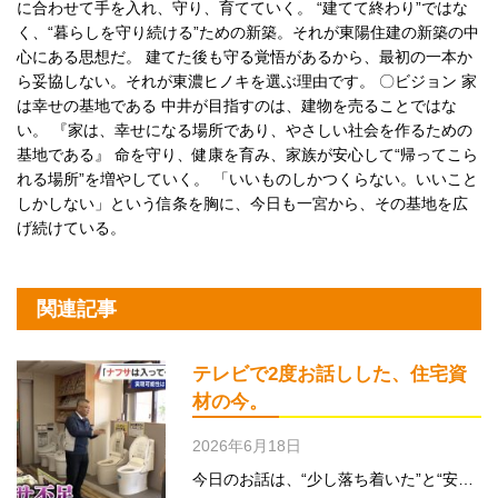
に合わせて手を入れ、守り、育てていく。 “建てて終わり”ではな
く、“暮らしを守り続ける”ための新築。それが東陽住建の新築の中
心にある思想だ。 建てた後も守る覚悟があるから、最初の一本か
ら妥協しない。それが東濃ヒノキを選ぶ理由です。 〇ビジョン 家
は幸せの基地である 中井が目指すのは、建物を売ることではな
い。 『家は、幸せになる場所であり、やさしい社会を作るための
基地である』 命を守り、健康を育み、家族が安心して“帰ってこら
れる場所”を増やしていく。 「いいものしかつくらない。いいこと
しかしない」という信条を胸に、今日も一宮から、その基地を広
げ続けている。
関連記事
テレビで2度お話しした、住宅資
材の今。
2026年6月18日
今日のお話は、“少し落ち着いた”と“安…