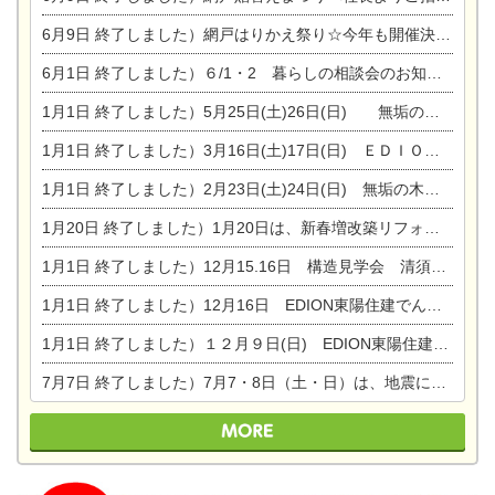
6月9日
終了しました）網戸はりかえ祭り☆今年も開催決定！
6月1日
終了しました）６/1・2 暮らしの相談会のお知らせ
1月1日
終了しました）5月25日(土)26日(日) 無垢の木の家体感見学会開催☆
1月1日
終了しました）3月16日(土)17日(日) ＥＤＩＯＮ東陽住建でんき館 総決算まつり
1月1日
終了しました）2月23日(土)24日(日) 無垢の木の家 完成見学会
1月20日
終了しました）1月20日は、新春増改築リフォームまつり＆家の修理祭り＆家電まつりです。
1月1日
終了しました）12月15.16日 構造見学会 清須市西枇杷島町弁天
1月1日
終了しました）12月16日 EDION東陽住建でんき OPEN第二弾イベント！！
1月1日
終了しました）１２月９日(日) EDION東陽住建でんき館プレＯＰＥＮ！＆家の修理まつり
7月7日
終了しました）7月7・8日（土・日）は、地震に強くて安心！暮らしを楽しむ東濃ひのきの平屋の家体験見学会を開催します。ぜひお越しください。