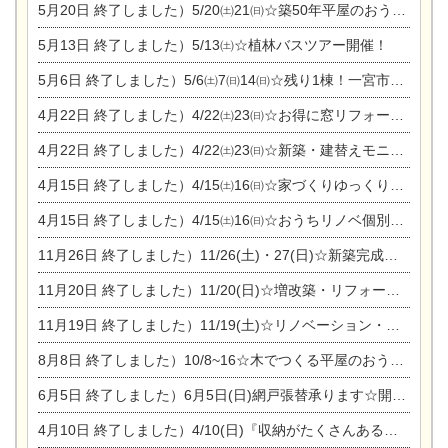
5月20日
終了しました）5/20㈯21㈰☆築50年平屋のおうちリノベーション完成見学会
5月13日
終了しました）5/13㈯☆植林バスツアー開催！
5月6日
終了しました）5/6㈯7㈰14㈰☆残り1棟！一宮市限定モニター募集相談会(新築・建替え)
4月22日
終了しました）4/22㈯23㈰☆お得に窓リフォーム個別相談会
4月22日
終了しました）4/22㈯23㈰☆新築・建替えモニター募集個別相談会
4月15日
終了しました）4/15㈯16㈰☆家づくりゆっくりじっくり個別相談会
4月15日
終了しました）4/15㈯16㈰☆おうちリノベ個別相談会
11月26日
終了しました）11/26(土)・27(日)☆新築完成見学会 in一宮市あずら
11月20日
終了しました）11/20(日)☆増改築・リフォームまつり＆秋の味覚まつり＆芸術祭
11月19日
終了しました）11/19(土)☆リノベーション・家の修理まつり＆増改築・リフォームまつりin扶桑ゴルフ
8月8日
終了しました）10/8~16☆木でつくる平屋のおうちのつくり方【完全予約制】
6月5日
終了しました）6月5日(日)網戸張替承ります☆開催！
4月10日
終了しました）4/10(日)『収納がたくさんあるおうち現場見学会』