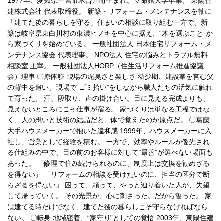
1977年、愛知県一宮市木曽川町生まれ。立命館大学卒業。 東陽住
建株式会社 代表取締役。 新築・リフォーム・メンテナンスを軸に
「建てた後の暮らしを守る」住まいの相談に取り組む一方で、新
築は岐阜県東白川村の東濃ヒノキを中心に据え、“木を選ぶこと”か
ら家づくりを始めている。 一般社団法人 日本住宅リフォーム・メ
ンテナンス協会 代表理事。 NPO法人 住宅の悩みとトラブル無料
相談室 主宰。 一般社団法人HORP（住生活リフォーム推進協議
会）理事 〇原体験 現場の泥臭さと楽しさ 幼少期、建設業を営む父
の背中を追い、現場で“ゴミ拾い”をしながら職人たちの活気に触れ
て育った。 汗、段取り、声の掛け合い。目に見える完成よりも、
見えないところにこそ仕事が宿る。 家づくりは単なる工程ではな
く、人の想いと技術の結晶だと、体で覚えたのが原点だ。 〇葛藤
大手ハウスメーカーで抱いた違和感 1999年、ハウスメーカーに入
社し、営業として経験を積む。 一方で、効率やルールが優先され
る仕組みの中で、目の前のお客様に対して“最善”が選べない場面も
あった。 「修理で住み続けられるのに、制度上は交換を勧めざる
を得ない」 「リフォームの相談を受けたいのに、担当の区分で断
らざるを得ない」 困って、頼って、やっと辿り着いた人が、失望
して帰っていく。 その光景が、心に刺さった。だから誓った。 家
は建てる時だけでなく、建てた後の暮らしこそ守らなければなら
ない。 〇転身 地域密着、“家守り”としての覚悟 2003年、東陽住建