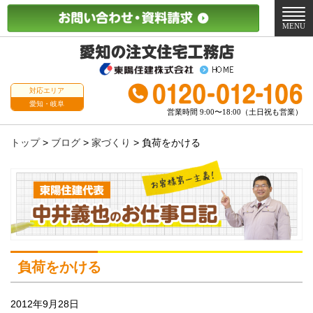
メ
ニ
MENU
ュ
ー
対応エリア
愛知・岐阜
営業時間 9:00〜18:00（土日祝も営業）
トップ
>
ブログ
>
家づくり
>
負荷をかける
負荷をかける
2012年9月28日