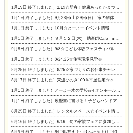
1月19日
終了しました）1/19☆新春！健康あったかまつり＆増改築リフォームまつり
1月1日
終了しました）9月28日(土)29日(日) 家の解体なんでも相談会
1月1日
終了しました）10月☆とーよーイベント情報
1月1日
終了しました）９月１２日(木) 助産師Cafe in東陽住建
9月8日
終了しました）9/8☆こども体験フェスティバル☆一宮市民会館
1月1日
終了しました）8/24.25☆住宅現場見学会
8月25日
終了しました）8/25☆家づくりのお仕事チャレンジ
8月17日
終了しました）東濃ひのき100％平屋住宅☆木の家完成見学会
1月1日
終了しました）とーよー木の学校inイオンモール木曽川
1月1日
終了しました）履歴書に書ける！子どもハンドアロマ講座☆
8月25日
終了しました）レンタルスペース☆イベント情報☆チャイルドアロマセラピスト
6月16日
終了しました）6/16 旬の家族フェアに参加します☆
6月9日
終了しました）網戸貼替えまつりへ社長よりご招待です♪