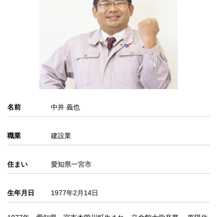
名前
中井 義也
職業
建設業
住まい
愛知県一宮市
生年月日
1977年2月14日