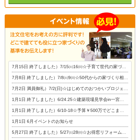
7月15日
終了しました）7/15㈯16㈰☆子育て世代の家づくり相談会
7月8日
終了しました）7/8㈯9㈰☆50代からの家づくり相談会
7月2日
満員御礼）7/2(日)☆はじめてのおつかいプロジェクト
1月1日
終了しました）6/24.25☆建築現場見学会in一宮市木曽川町
1月1日
終了しました）6/10-18☆予算￥500万でどこまでできるの？リフォーム相談会
1月1日
6月イベントのお知らせ
5月27日
終了しました）5/27㈯28㈰☆お得窓リフォーム個別相談会