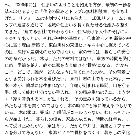
へ。 2006年には、住まいの困りごとを抱える方が、最初の一歩を
踏み出せるように「住宅の悩みとトラブル無料相談室」を立ち上
げた。 リフォームの体制づくりにも注力し、LIXILリフォームショ
ップの運営を通じて、地域の住まいを長く保たせる仕組みを整え
てきた。 “建てる会社”で終わらない。住み続ける人生のそばにい
る会社でありたい。それが中井の基準だ。 〇東濃ヒノキ 新築の中
心に置く理由 新築で、東白川村の東濃ヒノキを中心に据えている
のは、流行や差別化のためではない。 家の寿命は、暮らしの安心
の寿命だからだ。 木は、ただの材料ではない。 家族の時間を受け
止め、季節を越え、静かに家を支え続ける“骨格”になる。 だから
こそ、どこで、誰が、どんなふうに育てた木なのか。 その背景ご
と引き受けられる木を選びたい。 東白川村の山で育った木は、一
本一本が、簡単には生まれない。 年輪が刻まれる時間、山を守る
手、伐って終わりではない手入れ。 その積み重ねの先に、ようや
く「家を背負える木」が生まれる。 その重みを知っているから、
私たちは“木を買う”のではなく、木の時間ごと家に迎えるつもりで
いる。 木の家は、完成した瞬間がゴールじゃない。むしろそこか
らが始まりだ。 暮らしの傷も、家族の成長も、時間の経年も、す
べて受け止めながら、家は育つ。 だから中井は、新築とリフォー
ムを分けて考えない。 東濃ヒノキで骨格をつくり、暮らしの変化