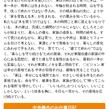
と引き受けられる木を選びたい。 東白川村の山で育った木は、一
本一本が、簡単には生まれない。 年輪が刻まれる時間、山を守る
手、伐って終わりではない手入れ。 その積み重ねの先に、ようや
く「家を背負える木」が生まれる。 その重みを知っているから、
私たちは“木を買う”のではなく、木の時間ごと家に迎えるつもりで
いる。 木の家は、完成した瞬間がゴールじゃない。むしろそこか
らが始まりだ。 暮らしの傷も、家族の成長も、時間の経年も、す
べて受け止めながら、家は育つ。 だから中井は、新築とリフォー
ムを分けて考えない。 東濃ヒノキで骨格をつくり、暮らしの変化
に合わせて手を入れ、守り、育てていく。 “建てて終わり”ではな
く、“暮らしを守り続ける”ための新築。それが東陽住建の新築の中
心にある思想だ。 建てた後も守る覚悟があるから、最初の一本か
ら妥協しない。それが東濃ヒノキを選ぶ理由です。 〇ビジョン 家
は幸せの基地である 中井が目指すのは、建物を売ることではな
い。 『家は、幸せになる場所であり、やさしい社会を作るための
基地である』 命を守り、健康を育み、家族が安心して“帰ってこら
れる場所”を増やしていく。 「いいものしかつくらない。いいこと
しかしない」という信条を胸に、今日も一宮から、その基地を広
げ続けている。
中井義也のお仕事日記