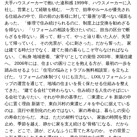
大手ハウスメーカーで抱いた違和感 1999年、ハウスメーカーに入
社し、営業として経験を積む。 一方で、効率やルールが優先され
る仕組みの中で、目の前のお客様に対して“最善”が選べない場面も
あった。 「修理で住み続けられるのに、制度上は交換を勧めざる
を得ない」 「リフォームの相談を受けたいのに、担当の区分で断
らざるを得ない」 困って、頼って、やっと辿り着いた人が、失望
して帰っていく。 その光景が、心に刺さった。だから誓った。 家
は建てる時だけでなく、建てた後の暮らしこそ守らなければなら
ない。 〇転身 地域密着、“家守り”としての覚悟 2003年、東陽住建
へ。 2006年には、住まいの困りごとを抱える方が、最初の一歩を
踏み出せるように「住宅の悩みとトラブル無料相談室」を立ち上
げた。 リフォームの体制づくりにも注力し、LIXILリフォームショ
ップの運営を通じて、地域の住まいを長く保たせる仕組みを整え
てきた。 “建てる会社”で終わらない。住み続ける人生のそばにい
る会社でありたい。それが中井の基準だ。 〇東濃ヒノキ 新築の中
心に置く理由 新築で、東白川村の東濃ヒノキを中心に据えている
のは、流行や差別化のためではない。 家の寿命は、暮らしの安心
の寿命だからだ。 木は、ただの材料ではない。 家族の時間を受け
止め、季節を越え、静かに家を支え続ける“骨格”になる。 だから
こそ、どこで、誰が、どんなふうに育てた木なのか。 その背景ご