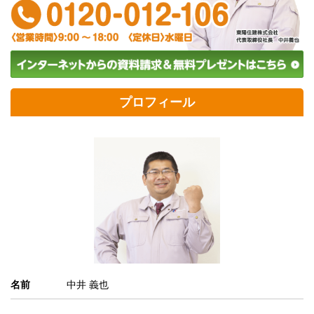
プロフィール
名前
中井 義也