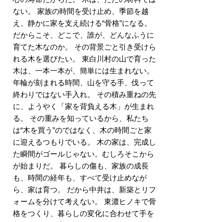
ない。 家族の時間を受け止め、季節を越
え、静かに家を支え続ける“骨格”になる。
だからこそ、どこで、誰が、どんなふうに
育てた木なのか。 その背景ごと引き受けら
れる木を選びたい。 東白川村の山で育った
木は、一本一本が、簡単には生まれない。
年輪が刻まれる時間、山を守る手、伐って
終わりではない手入れ。 その積み重ねの先
に、ようやく「家を背負える木」が生まれ
る。 その重みを知っているから、私たち
は“木を買う”のではなく、木の時間ごと家
に迎えるつもりでいる。 木の家は、完成し
た瞬間がゴールじゃない。むしろそこから
が始まりだ。 暮らしの傷も、家族の成長
も、時間の経年も、すべて受け止めなが
ら、家は育つ。 だから中井は、新築とリフ
ォームを分けて考えない。 東濃ヒノキで骨
格をつくり、暮らしの変化に合わせて手を