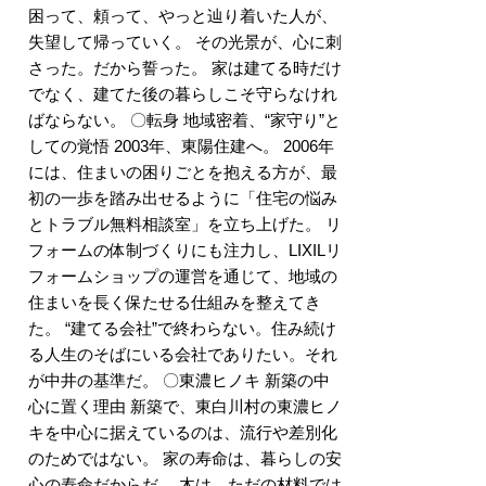
困って、頼って、やっと辿り着いた人が、
失望して帰っていく。 その光景が、心に刺
さった。だから誓った。 家は建てる時だけ
でなく、建てた後の暮らしこそ守らなけれ
ばならない。 〇転身 地域密着、“家守り”と
しての覚悟 2003年、東陽住建へ。 2006年
には、住まいの困りごとを抱える方が、最
初の一歩を踏み出せるように「住宅の悩み
とトラブル無料相談室」を立ち上げた。 リ
フォームの体制づくりにも注力し、LIXILリ
フォームショップの運営を通じて、地域の
住まいを長く保たせる仕組みを整えてき
た。 “建てる会社”で終わらない。住み続け
る人生のそばにいる会社でありたい。それ
が中井の基準だ。 〇東濃ヒノキ 新築の中
心に置く理由 新築で、東白川村の東濃ヒノ
キを中心に据えているのは、流行や差別化
のためではない。 家の寿命は、暮らしの安
心の寿命だからだ。 木は、ただの材料では