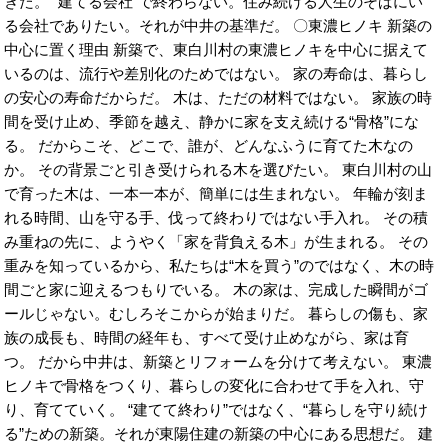
きた。 “建てる会社”で終わらない。住み続ける人生のそばにい
る会社でありたい。それが中井の基準だ。 〇東濃ヒノキ 新築の
中心に置く理由 新築で、東白川村の東濃ヒノキを中心に据えて
いるのは、流行や差別化のためではない。 家の寿命は、暮らし
の安心の寿命だからだ。 木は、ただの材料ではない。 家族の時
間を受け止め、季節を越え、静かに家を支え続ける“骨格”にな
る。 だからこそ、どこで、誰が、どんなふうに育てた木なの
か。 その背景ごと引き受けられる木を選びたい。 東白川村の山
で育った木は、一本一本が、簡単には生まれない。 年輪が刻ま
れる時間、山を守る手、伐って終わりではない手入れ。 その積
み重ねの先に、ようやく「家を背負える木」が生まれる。 その
重みを知っているから、私たちは“木を買う”のではなく、木の時
間ごと家に迎えるつもりでいる。 木の家は、完成した瞬間がゴ
ールじゃない。むしろそこからが始まりだ。 暮らしの傷も、家
族の成長も、時間の経年も、すべて受け止めながら、家は育
つ。 だから中井は、新築とリフォームを分けて考えない。 東濃
ヒノキで骨格をつくり、暮らしの変化に合わせて手を入れ、守
り、育てていく。 “建てて終わり”ではなく、“暮らしを守り続け
る”ための新築。それが東陽住建の新築の中心にある思想だ。 建