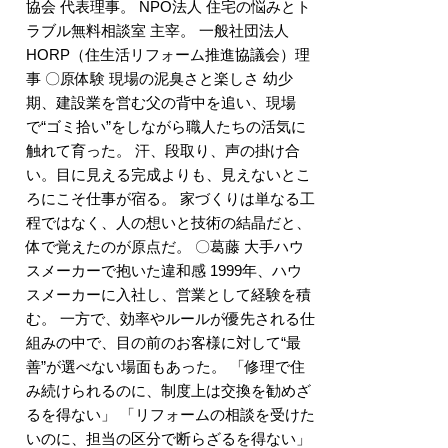
協会 代表理事。 NPO法人 住宅の悩みとト
ラブル無料相談室 主宰。 一般社団法人
HORP（住生活リフォーム推進協議会）理
事 〇原体験 現場の泥臭さと楽しさ 幼少
期、建設業を営む父の背中を追い、現場
で“ゴミ拾い”をしながら職人たちの活気に
触れて育った。 汗、段取り、声の掛け合
い。目に見える完成よりも、見えないとこ
ろにこそ仕事が宿る。 家づくりは単なる工
程ではなく、人の想いと技術の結晶だと、
体で覚えたのが原点だ。 〇葛藤 大手ハウ
スメーカーで抱いた違和感 1999年、ハウ
スメーカーに入社し、営業として経験を積
む。 一方で、効率やルールが優先される仕
組みの中で、目の前のお客様に対して“最
善”が選べない場面もあった。 「修理で住
み続けられるのに、制度上は交換を勧めざ
るを得ない」 「リフォームの相談を受けた
いのに、担当の区分で断らざるを得ない」