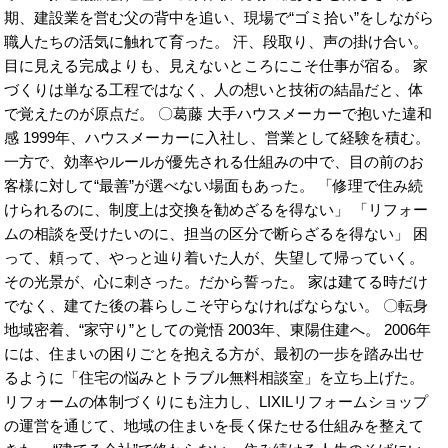
期、建設業を営む父の背中を追い、現場で“ゴミ拾い”をしながら
職人たちの活気に触れて育った。 汗、段取り、声の掛け合い。
目に見える完成よりも、見えないところにこそ仕事が宿る。 家
づくりは単なる工程ではなく、人の想いと技術の結晶だと、体
で覚えたのが原点だ。 〇葛藤 大手ハウスメーカーで抱いた違和
感 1999年、ハウスメーカーに入社し、営業として経験を積む。
一方で、効率やルールが優先される仕組みの中で、目の前のお
客様に対して“最善”が選べない場面もあった。 「修理で住み続
けられるのに、制度上は交換を勧めざるを得ない」 「リフォー
ムの相談を受けたいのに、担当の区分で断らざるを得ない」 困
って、頼って、やっと辿り着いた人が、失望して帰っていく。
その光景が、心に刺さった。だから誓った。 家は建てる時だけ
でなく、建てた後の暮らしこそ守らなければならない。 〇転身
地域密着、“家守り”としての覚悟 2003年、東陽住建へ。 2006年
には、住まいの困りごとを抱える方が、最初の一歩を踏み出せ
るように「住宅の悩みとトラブル無料相談室」を立ち上げた。
リフォームの体制づくりにも注力し、LIXILリフォームショップ
の運営を通じて、地域の住まいを長く保たせる仕組みを整えて