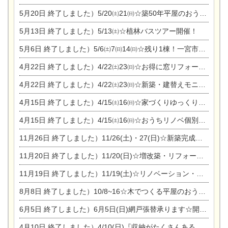
5月20日
終了しました）5/20㈯21㈰☆築50年平屋のおうちリノベーション完成見学会
5月13日
終了しました）5/13㈯☆植林バスツアー開催！
5月6日
終了しました）5/6㈯7㈰14㈰☆残り1棟！一宮市限定モニター募集相談会(新築・建替え)
4月22日
終了しました）4/22㈯23㈰☆お得に窓リフォーム個別相談会
4月22日
終了しました）4/22㈯23㈰☆新築・建替えモニター募集個別相談会
4月15日
終了しました）4/15㈯16㈰☆家づくりゆっくりじっくり個別相談会
4月15日
終了しました）4/15㈯16㈰☆おうちリノベ個別相談会
11月26日
終了しました）11/26(土)・27(日)☆新築完成見学会 in一宮市あずら
11月20日
終了しました）11/20(日)☆増改築・リフォームまつり＆秋の味覚まつり＆芸術祭
11月19日
終了しました）11/19(土)☆リノベーション・家の修理まつり＆増改築・リフォームまつりin扶桑ゴルフ
8月8日
終了しました）10/8~16☆木でつくる平屋のおうちのつくり方【完全予約制】
6月5日
終了しました）6月5日(日)網戸張替承ります☆開催！
4月10日
終了しました）4/10(日)『収納がたくさんあるおうち現場見学会』