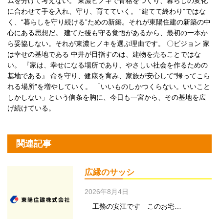
ムを分けて考えない。 東濃ヒノキで骨格をつくり、暮らしの変化
に合わせて手を入れ、守り、育てていく。 “建てて終わり”ではな
く、“暮らしを守り続ける”ための新築。それが東陽住建の新築の中
心にある思想だ。 建てた後も守る覚悟があるから、最初の一本か
ら妥協しない。それが東濃ヒノキを選ぶ理由です。 〇ビジョン 家
は幸せの基地である 中井が目指すのは、建物を売ることではな
い。 『家は、幸せになる場所であり、やさしい社会を作るための
基地である』 命を守り、健康を育み、家族が安心して“帰ってこら
れる場所”を増やしていく。 「いいものしかつくらない。いいこと
しかしない」という信条を胸に、今日も一宮から、その基地を広
げ続けている。
関連記事
広縁のサッシ
2026年8月4日
工務の安江です このお宅…