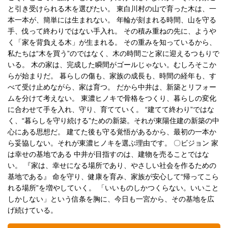
と引き受けられる木を選びたい。 東白川村の山で育った木は、一
本一本が、簡単には生まれない。 年輪が刻まれる時間、山を守る
手、伐って終わりではない手入れ。 その積み重ねの先に、ようや
く「家を背負える木」が生まれる。 その重みを知っているから、
私たちは“木を買う”のではなく、木の時間ごと家に迎えるつもりで
いる。 木の家は、完成した瞬間がゴールじゃない。むしろそこか
らが始まりだ。 暮らしの傷も、家族の成長も、時間の経年も、す
べて受け止めながら、家は育つ。 だから中井は、新築とリフォー
ムを分けて考えない。 東濃ヒノキで骨格をつくり、暮らしの変化
に合わせて手を入れ、守り、育てていく。 “建てて終わり”ではな
く、“暮らしを守り続ける”ための新築。それが東陽住建の新築の中
心にある思想だ。 建てた後も守る覚悟があるから、最初の一本か
ら妥協しない。それが東濃ヒノキを選ぶ理由です。 〇ビジョン 家
は幸せの基地である 中井が目指すのは、建物を売ることではな
い。 『家は、幸せになる場所であり、やさしい社会を作るための
基地である』 命を守り、健康を育み、家族が安心して“帰ってこら
れる場所”を増やしていく。 「いいものしかつくらない。いいこと
しかしない」という信条を胸に、今日も一宮から、その基地を広
げ続けている。