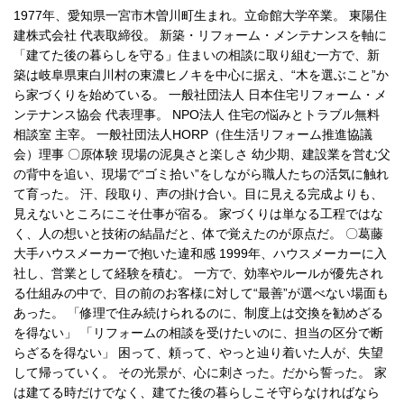
1977年、愛知県一宮市木曽川町生まれ。立命館大学卒業。 東陽住
建株式会社 代表取締役。 新築・リフォーム・メンテナンスを軸に
「建てた後の暮らしを守る」住まいの相談に取り組む一方で、新
築は岐阜県東白川村の東濃ヒノキを中心に据え、“木を選ぶこと”か
ら家づくりを始めている。 一般社団法人 日本住宅リフォーム・メ
ンテナンス協会 代表理事。 NPO法人 住宅の悩みとトラブル無料
相談室 主宰。 一般社団法人HORP（住生活リフォーム推進協議
会）理事 〇原体験 現場の泥臭さと楽しさ 幼少期、建設業を営む父
の背中を追い、現場で“ゴミ拾い”をしながら職人たちの活気に触れ
て育った。 汗、段取り、声の掛け合い。目に見える完成よりも、
見えないところにこそ仕事が宿る。 家づくりは単なる工程ではな
く、人の想いと技術の結晶だと、体で覚えたのが原点だ。 〇葛藤
大手ハウスメーカーで抱いた違和感 1999年、ハウスメーカーに入
社し、営業として経験を積む。 一方で、効率やルールが優先され
る仕組みの中で、目の前のお客様に対して“最善”が選べない場面も
あった。 「修理で住み続けられるのに、制度上は交換を勧めざる
を得ない」 「リフォームの相談を受けたいのに、担当の区分で断
らざるを得ない」 困って、頼って、やっと辿り着いた人が、失望
して帰っていく。 その光景が、心に刺さった。だから誓った。 家
は建てる時だけでなく、建てた後の暮らしこそ守らなければなら