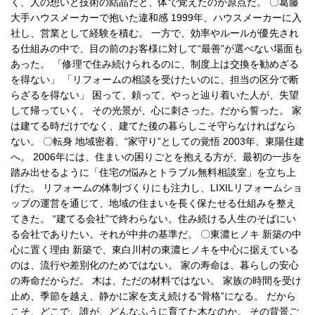
く、人の想いと技術の結晶だと、体で覚えたのが原点だ。 〇葛藤
大手ハウスメーカーで抱いた違和感 1999年、ハウスメーカーに入
社し、営業として経験を積む。 一方で、効率やルールが優先され
る仕組みの中で、目の前のお客様に対して“最善”が選べない場面も
あった。 「修理で住み続けられるのに、制度上は交換を勧めざる
を得ない」 「リフォームの相談を受けたいのに、担当の区分で断
らざるを得ない」 困って、頼って、やっと辿り着いた人が、失望
して帰っていく。 その光景が、心に刺さった。だから誓った。 家
は建てる時だけでなく、建てた後の暮らしこそ守らなければなら
ない。 〇転身 地域密着、“家守り”としての覚悟 2003年、東陽住建
へ。 2006年には、住まいの困りごとを抱える方が、最初の一歩を
踏み出せるように「住宅の悩みとトラブル無料相談室」を立ち上
げた。 リフォームの体制づくりにも注力し、LIXILリフォームショ
ップの運営を通じて、地域の住まいを長く保たせる仕組みを整え
てきた。 “建てる会社”で終わらない。住み続ける人生のそばにい
る会社でありたい。それが中井の基準だ。 〇東濃ヒノキ 新築の中
心に置く理由 新築で、東白川村の東濃ヒノキを中心に据えている
のは、流行や差別化のためではない。 家の寿命は、暮らしの安心
の寿命だからだ。 木は、ただの材料ではない。 家族の時間を受け
止め、季節を越え、静かに家を支え続ける“骨格”になる。 だから
こそ、どこで、誰が、どんなふうに育てた木なのか。 その背景ご