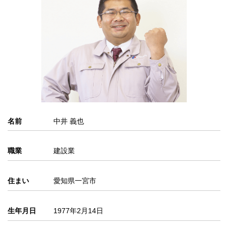
名前
中井 義也
職業
建設業
住まい
愛知県一宮市
生年月日
1977年2月14日