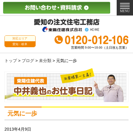
メ
ニ
MENU
ュ
ー
対応エリア
愛知・岐阜
営業時間 9:00〜18:00（土日祝も営業）
トップ
>
ブログ
>
未分類
>
元気に一歩
元気に一歩
2013年4月9日