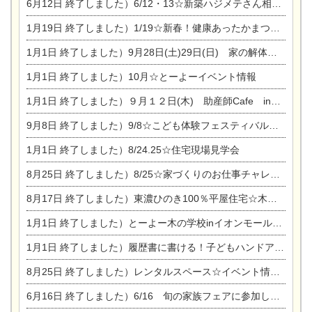
6月12日
終了しました）6/12・13☆新築ハジメテさん相談会『今ある土地に家を建てる際の注意点』
1月19日
終了しました）1/19☆新春！健康あったかまつり＆増改築リフォームまつり
1月1日
終了しました）9月28日(土)29日(日) 家の解体なんでも相談会
1月1日
終了しました）10月☆とーよーイベント情報
1月1日
終了しました）９月１２日(木) 助産師Cafe in東陽住建
9月8日
終了しました）9/8☆こども体験フェスティバル☆一宮市民会館
1月1日
終了しました）8/24.25☆住宅現場見学会
8月25日
終了しました）8/25☆家づくりのお仕事チャレンジ
8月17日
終了しました）東濃ひのき100％平屋住宅☆木の家完成見学会
1月1日
終了しました）とーよー木の学校inイオンモール木曽川
1月1日
終了しました）履歴書に書ける！子どもハンドアロマ講座☆
8月25日
終了しました）レンタルスペース☆イベント情報☆チャイルドアロマセラピスト
6月16日
終了しました）6/16 旬の家族フェアに参加します☆