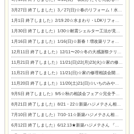
3月27日
終了しました）3／27(日)☆春のリフォーム！水まわりLDKリフォーム相談会&今がチャンス！エアコン相談会
1月1日
終了しました）2/19.20☆水まわり・LDKリフォーム相談会＆エアコン相談会
1月30日
終了しました）1/30☆耐震シェルター工法が見れる完成見学会
1月16日
終了しました）1/16(日)☆新春！増改築リフォーム&家の修理まつり
12月11日
終了しました）12/11〜20☆冬の大感謝祭クリスマス相談会開催
11月21日
終了しました）11/21(日)22(月)23(火)☆家の修理まつり＆増改築リフォーム相談会
11月21日
終了しました）11/21(日)☆家の修理相談会開催 in 扶桑オークビレッジ
11月20日
終了しました）11/20(土)21(日)☆いちのみや逸品市に出店します【ひのきのバラ販売】
9月5日
終了しました）9/5☆秋の相談会フェア☆完全予約制
8月21日
終了しました）8/21・22☆新築ハジメテさん相談会 『集まれ！農地に家を建てたい人！』
7月10日
終了しました）7/10･11☆新築ハジメテさん相談会 『集まれ！農地に家を建てたい人！』完全予約制
6月12日
終了しました）6/12.13★新築ハジメテさん 『木の家 現場体感見学会』