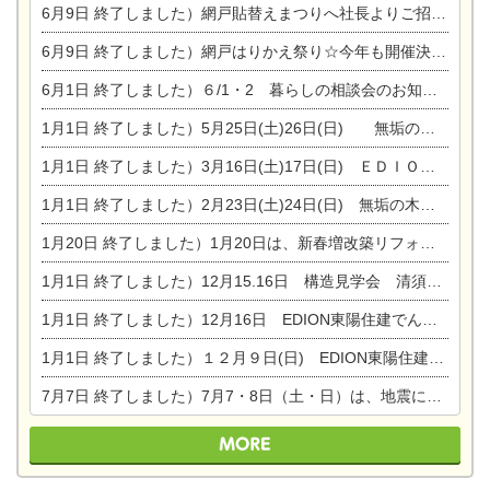
6月9日
終了しました）網戸貼替えまつりへ社長よりご招待です♪
6月9日
終了しました）網戸はりかえ祭り☆今年も開催決定！
6月1日
終了しました）６/1・2 暮らしの相談会のお知らせ
1月1日
終了しました）5月25日(土)26日(日) 無垢の木の家体感見学会開催☆
1月1日
終了しました）3月16日(土)17日(日) ＥＤＩＯＮ東陽住建でんき館 総決算まつり
1月1日
終了しました）2月23日(土)24日(日) 無垢の木の家 完成見学会
1月20日
終了しました）1月20日は、新春増改築リフォームまつり＆家の修理祭り＆家電まつりです。
1月1日
終了しました）12月15.16日 構造見学会 清須市西枇杷島町弁天
1月1日
終了しました）12月16日 EDION東陽住建でんき OPEN第二弾イベント！！
1月1日
終了しました）１２月９日(日) EDION東陽住建でんき館プレＯＰＥＮ！＆家の修理まつり
7月7日
終了しました）7月7・8日（土・日）は、地震に強くて安心！暮らしを楽しむ東濃ひのきの平屋の家体験見学会を開催します。ぜひお越しください。