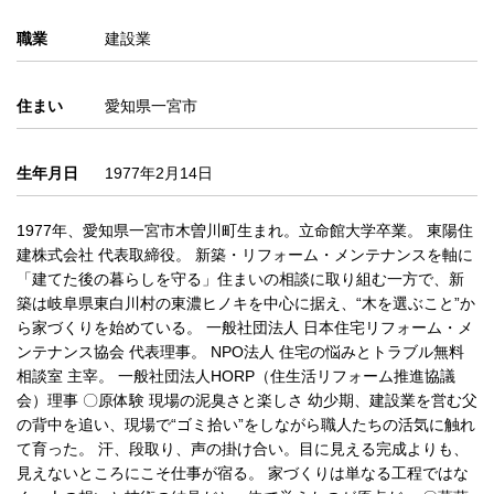
職業
建設業
住まい
愛知県一宮市
生年月日
1977年2月14日
1977年、愛知県一宮市木曽川町生まれ。立命館大学卒業。 東陽住
建株式会社 代表取締役。 新築・リフォーム・メンテナンスを軸に
「建てた後の暮らしを守る」住まいの相談に取り組む一方で、新
築は岐阜県東白川村の東濃ヒノキを中心に据え、“木を選ぶこと”か
ら家づくりを始めている。 一般社団法人 日本住宅リフォーム・メ
ンテナンス協会 代表理事。 NPO法人 住宅の悩みとトラブル無料
相談室 主宰。 一般社団法人HORP（住生活リフォーム推進協議
会）理事 〇原体験 現場の泥臭さと楽しさ 幼少期、建設業を営む父
の背中を追い、現場で“ゴミ拾い”をしながら職人たちの活気に触れ
て育った。 汗、段取り、声の掛け合い。目に見える完成よりも、
見えないところにこそ仕事が宿る。 家づくりは単なる工程ではな