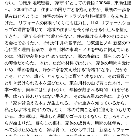
ない。 〇転身 地域密着、“家守り”としての覚悟 2003年、東陽住建
へ。 2006年には、住まいの困りごとを抱える方が、最初の一歩を
踏み出せるように「住宅の悩みとトラブル無料相談室」を立ち上
げた。 リフォームの体制づくりにも注力し、LIXILリフォームショ
ップの運営を通じて、地域の住まいを長く保たせる仕組みを整え
てきた。 “建てる会社”で終わらない。住み続ける人生のそばにい
る会社でありたい。それが中井の基準だ。 〇東濃ヒノキ 新築の中
心に置く理由 新築で、東白川村の東濃ヒノキを中心に据えている
のは、流行や差別化のためではない。 家の寿命は、暮らしの安心
の寿命だからだ。 木は、ただの材料ではない。 家族の時間を受け
止め、季節を越え、静かに家を支え続ける“骨格”になる。 だから
こそ、どこで、誰が、どんなふうに育てた木なのか。 その背景ご
と引き受けられる木を選びたい。 東白川村の山で育った木は、一
本一本が、簡単には生まれない。 年輪が刻まれる時間、山を守る
手、伐って終わりではない手入れ。 その積み重ねの先に、ようや
く「家を背負える木」が生まれる。 その重みを知っているから、
私たちは“木を買う”のではなく、木の時間ごと家に迎えるつもりで
いる。 木の家は、完成した瞬間がゴールじゃない。むしろそこか
らが始まりだ。 暮らしの傷も、家族の成長も、時間の経年も、す
べて受け止めながら、家は育つ。 だから中井は、新築とリフォー