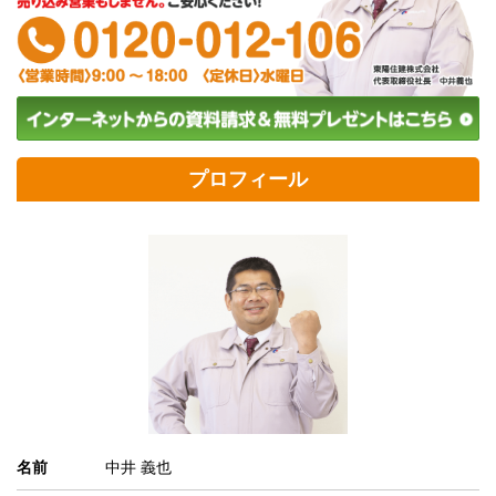
プロフィール
名前
中井 義也