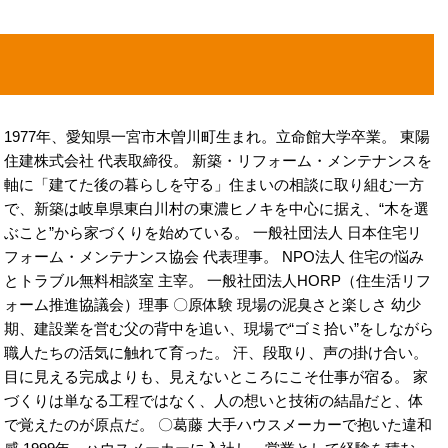
1977年、愛知県一宮市木曽川町生まれ。立命館大学卒業。 東陽
住建株式会社 代表取締役。 新築・リフォーム・メンテナンスを
軸に「建てた後の暮らしを守る」住まいの相談に取り組む一方
で、新築は岐阜県東白川村の東濃ヒノキを中心に据え、“木を選
ぶこと”から家づくりを始めている。 一般社団法人 日本住宅リ
フォーム・メンテナンス協会 代表理事。 NPO法人 住宅の悩み
とトラブル無料相談室 主宰。 一般社団法人HORP（住生活リフ
ォーム推進協議会）理事 〇原体験 現場の泥臭さと楽しさ 幼少
期、建設業を営む父の背中を追い、現場で“ゴミ拾い”をしながら
職人たちの活気に触れて育った。 汗、段取り、声の掛け合い。
目に見える完成よりも、見えないところにこそ仕事が宿る。 家
づくりは単なる工程ではなく、人の想いと技術の結晶だと、体
で覚えたのが原点だ。 〇葛藤 大手ハウスメーカーで抱いた違和