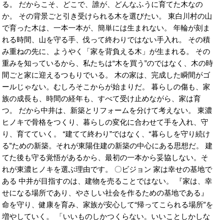
る。 だからこそ、どこで、誰が、どんなふうに育てた木なの
か。 その背景ごと引き受けられる木を選びたい。 東白川村の山
で育った木は、一本一本が、簡単には生まれない。 年輪が刻ま
れる時間、山を守る手、伐って終わりではない手入れ。 その積
み重ねの先に、ようやく「家を背負える木」が生まれる。 その
重みを知っているから、私たちは“木を買う”のではなく、木の時
間ごと家に迎えるつもりでいる。 木の家は、完成した瞬間がゴ
ールじゃない。むしろそこからが始まりだ。 暮らしの傷も、家
族の成長も、時間の経年も、すべて受け止めながら、家は育
つ。 だから中井は、新築とリフォームを分けて考えない。 東濃
ヒノキで骨格をつくり、暮らしの変化に合わせて手を入れ、守
り、育てていく。 “建てて終わり”ではなく、“暮らしを守り続け
る”ための新築。それが東陽住建の新築の中心にある思想だ。 建
てた後も守る覚悟があるから、最初の一本から妥協しない。そ
れが東濃ヒノキを選ぶ理由です。 〇ビジョン 家は幸せの基地で
ある 中井が目指すのは、建物を売ることではない。 『家は、幸
せになる場所であり、やさしい社会を作るための基地である』
命を守り、健康を育み、家族が安心して“帰ってこられる場所”を
増やしていく。 「いいものしかつくらない。いいことしかしな