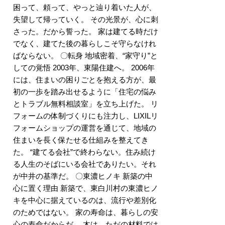
困って、頼って、やっと辿り着いた人が、
失望して帰っていく。 その光景が、心に刺
さった。だから誓った。 家は建てる時だけ
でなく、建てた後の暮らしこそ守らなけれ
ばならない。 〇転身 地域密着、“家守り”と
しての覚悟 2003年、東陽住建へ。 2006年
には、住まいの困りごとを抱える方が、最
初の一歩を踏み出せるように「住宅の悩み
とトラブル無料相談室」を立ち上げた。 リ
フォームの体制づくりにも注力し、LIXILリ
フォームショップの運営を通じて、地域の
住まいを長く保たせる仕組みを整えてき
た。 “建てる会社”で終わらない。住み続け
る人生のそばにいる会社でありたい。それ
が中井の基準だ。 〇東濃ヒノキ 新築の中
心に置く理由 新築で、東白川村の東濃ヒノ
キを中心に据えているのは、流行や差別化
のためではない。 家の寿命は、暮らしの安
心の寿命だからだ。 木は、ただの材料では