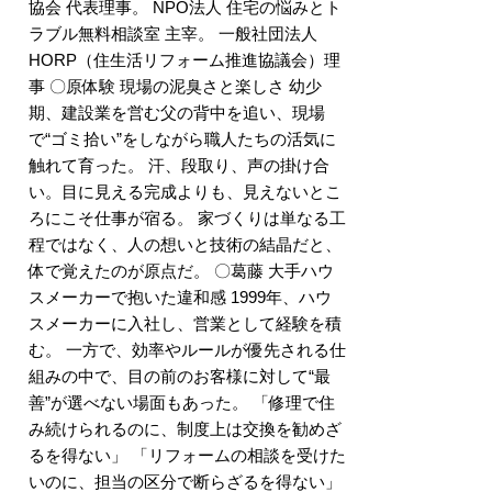
協会 代表理事。 NPO法人 住宅の悩みとト
ラブル無料相談室 主宰。 一般社団法人
HORP（住生活リフォーム推進協議会）理
事 〇原体験 現場の泥臭さと楽しさ 幼少
期、建設業を営む父の背中を追い、現場
で“ゴミ拾い”をしながら職人たちの活気に
触れて育った。 汗、段取り、声の掛け合
い。目に見える完成よりも、見えないとこ
ろにこそ仕事が宿る。 家づくりは単なる工
程ではなく、人の想いと技術の結晶だと、
体で覚えたのが原点だ。 〇葛藤 大手ハウ
スメーカーで抱いた違和感 1999年、ハウ
スメーカーに入社し、営業として経験を積
む。 一方で、効率やルールが優先される仕
組みの中で、目の前のお客様に対して“最
善”が選べない場面もあった。 「修理で住
み続けられるのに、制度上は交換を勧めざ
るを得ない」 「リフォームの相談を受けた
いのに、担当の区分で断らざるを得ない」