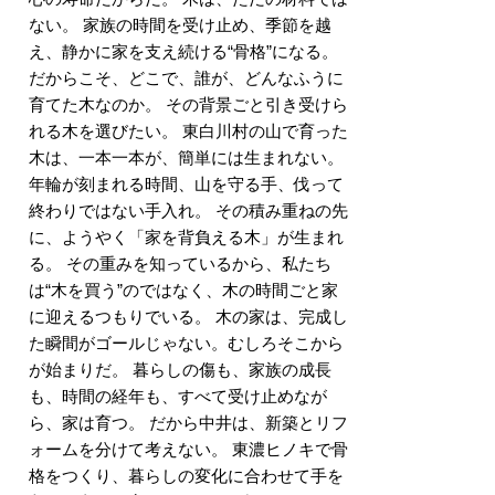
ない。 家族の時間を受け止め、季節を越
え、静かに家を支え続ける“骨格”になる。
だからこそ、どこで、誰が、どんなふうに
育てた木なのか。 その背景ごと引き受けら
れる木を選びたい。 東白川村の山で育った
木は、一本一本が、簡単には生まれない。
年輪が刻まれる時間、山を守る手、伐って
終わりではない手入れ。 その積み重ねの先
に、ようやく「家を背負える木」が生まれ
る。 その重みを知っているから、私たち
は“木を買う”のではなく、木の時間ごと家
に迎えるつもりでいる。 木の家は、完成し
た瞬間がゴールじゃない。むしろそこから
が始まりだ。 暮らしの傷も、家族の成長
も、時間の経年も、すべて受け止めなが
ら、家は育つ。 だから中井は、新築とリフ
ォームを分けて考えない。 東濃ヒノキで骨
格をつくり、暮らしの変化に合わせて手を