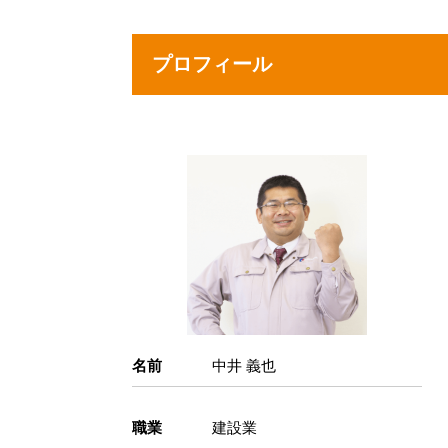
プロフィール
名前
中井 義也
職業
建設業