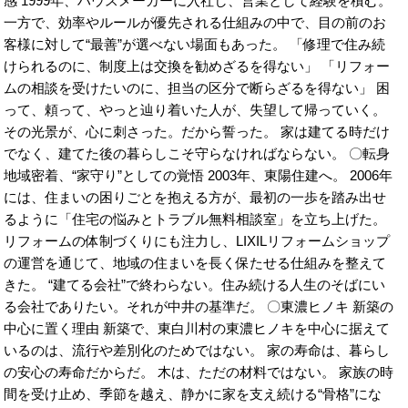
感 1999年、ハウスメーカーに入社し、営業として経験を積む。
一方で、効率やルールが優先される仕組みの中で、目の前のお
客様に対して“最善”が選べない場面もあった。 「修理で住み続
けられるのに、制度上は交換を勧めざるを得ない」 「リフォー
ムの相談を受けたいのに、担当の区分で断らざるを得ない」 困
って、頼って、やっと辿り着いた人が、失望して帰っていく。
その光景が、心に刺さった。だから誓った。 家は建てる時だけ
でなく、建てた後の暮らしこそ守らなければならない。 〇転身
地域密着、“家守り”としての覚悟 2003年、東陽住建へ。 2006年
には、住まいの困りごとを抱える方が、最初の一歩を踏み出せ
るように「住宅の悩みとトラブル無料相談室」を立ち上げた。
リフォームの体制づくりにも注力し、LIXILリフォームショップ
の運営を通じて、地域の住まいを長く保たせる仕組みを整えて
きた。 “建てる会社”で終わらない。住み続ける人生のそばにい
る会社でありたい。それが中井の基準だ。 〇東濃ヒノキ 新築の
中心に置く理由 新築で、東白川村の東濃ヒノキを中心に据えて
いるのは、流行や差別化のためではない。 家の寿命は、暮らし
の安心の寿命だからだ。 木は、ただの材料ではない。 家族の時
間を受け止め、季節を越え、静かに家を支え続ける“骨格”にな