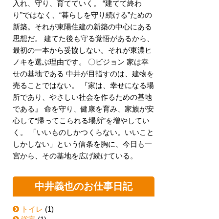
入れ、守り、育てていく。 “建てて終わ
り”ではなく、“暮らしを守り続ける”ための
新築。それが東陽住建の新築の中心にある
思想だ。 建てた後も守る覚悟があるから、
最初の一本から妥協しない。それが東濃ヒ
ノキを選ぶ理由です。 〇ビジョン 家は幸
せの基地である 中井が目指すのは、建物を
売ることではない。 『家は、幸せになる場
所であり、やさしい社会を作るための基地
である』 命を守り、健康を育み、家族が安
心して“帰ってこられる場所”を増やしてい
く。 「いいものしかつくらない。いいこと
しかしない」という信条を胸に、今日も一
宮から、その基地を広げ続けている。
中井義也のお仕事日記
トイレ
(1)