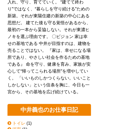
入れ、守り、育てていく。 “建てて終わ
り”ではなく、“暮らしを守り続ける”ための
新築。それが東陽住建の新築の中心にある
思想だ。 建てた後も守る覚悟があるから、
最初の一本から妥協しない。それが東濃ヒ
ノキを選ぶ理由です。 〇ビジョン 家は幸
せの基地である 中井が目指すのは、建物を
売ることではない。 『家は、幸せになる場
所であり、やさしい社会を作るための基地
である』 命を守り、健康を育み、家族が安
心して“帰ってこられる場所”を増やしてい
く。 「いいものしかつくらない。いいこと
しかしない」という信条を胸に、今日も一
宮から、その基地を広げ続けている。
中井義也のお仕事日記
トイレ
(1)