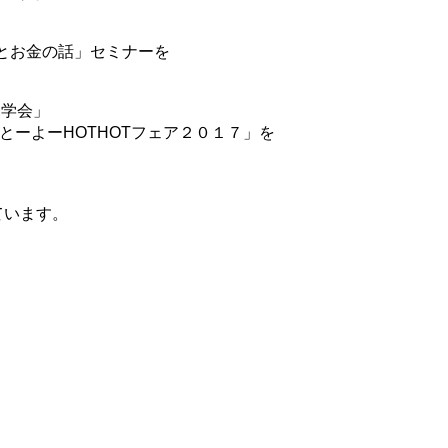
りとお金の話」セミナーを
見学会」
とーよーHOTHOTフェア２０１７」を
ています。