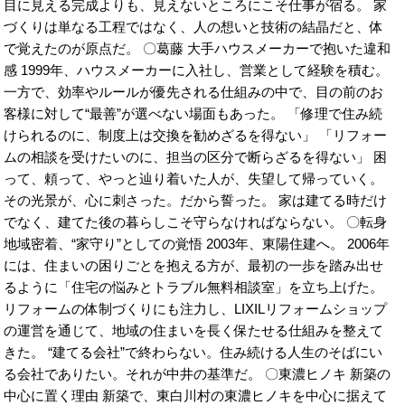
目に見える完成よりも、見えないところにこそ仕事が宿る。 家
づくりは単なる工程ではなく、人の想いと技術の結晶だと、体
で覚えたのが原点だ。 〇葛藤 大手ハウスメーカーで抱いた違和
感 1999年、ハウスメーカーに入社し、営業として経験を積む。
一方で、効率やルールが優先される仕組みの中で、目の前のお
客様に対して“最善”が選べない場面もあった。 「修理で住み続
けられるのに、制度上は交換を勧めざるを得ない」 「リフォー
ムの相談を受けたいのに、担当の区分で断らざるを得ない」 困
って、頼って、やっと辿り着いた人が、失望して帰っていく。
その光景が、心に刺さった。だから誓った。 家は建てる時だけ
でなく、建てた後の暮らしこそ守らなければならない。 〇転身
地域密着、“家守り”としての覚悟 2003年、東陽住建へ。 2006年
には、住まいの困りごとを抱える方が、最初の一歩を踏み出せ
るように「住宅の悩みとトラブル無料相談室」を立ち上げた。
リフォームの体制づくりにも注力し、LIXILリフォームショップ
の運営を通じて、地域の住まいを長く保たせる仕組みを整えて
きた。 “建てる会社”で終わらない。住み続ける人生のそばにい
る会社でありたい。それが中井の基準だ。 〇東濃ヒノキ 新築の
中心に置く理由 新築で、東白川村の東濃ヒノキを中心に据えて