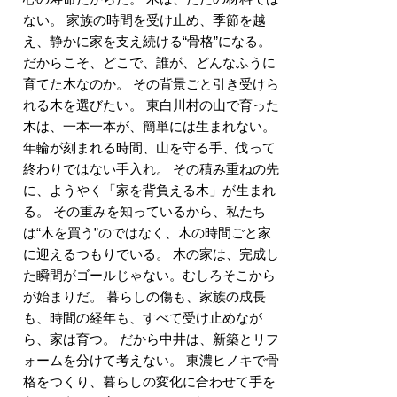
ない。 家族の時間を受け止め、季節を越
え、静かに家を支え続ける“骨格”になる。
だからこそ、どこで、誰が、どんなふうに
育てた木なのか。 その背景ごと引き受けら
れる木を選びたい。 東白川村の山で育った
木は、一本一本が、簡単には生まれない。
年輪が刻まれる時間、山を守る手、伐って
終わりではない手入れ。 その積み重ねの先
に、ようやく「家を背負える木」が生まれ
る。 その重みを知っているから、私たち
は“木を買う”のではなく、木の時間ごと家
に迎えるつもりでいる。 木の家は、完成し
た瞬間がゴールじゃない。むしろそこから
が始まりだ。 暮らしの傷も、家族の成長
も、時間の経年も、すべて受け止めなが
ら、家は育つ。 だから中井は、新築とリフ
ォームを分けて考えない。 東濃ヒノキで骨
格をつくり、暮らしの変化に合わせて手を