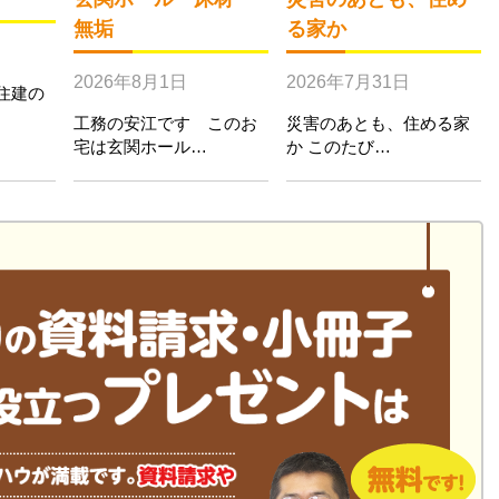
無垢
る家か
2026年8月1日
2026年7月31日
住建の
工務の安江です このお
災害のあとも、住める家
宅は玄関ホール…
か このたび…