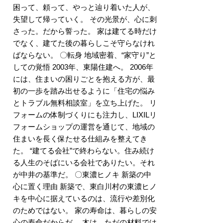
困って、頼って、やっと辿り着いた人が、
失望して帰っていく。 その光景が、心に刺
さった。だから誓った。 家は建てる時だけ
でなく、建てた後の暮らしこそ守らなけれ
ばならない。 〇転身 地域密着、“家守り”と
しての覚悟 2003年、東陽住建へ。 2006年
には、住まいの困りごとを抱える方が、最
初の一歩を踏み出せるように「住宅の悩み
とトラブル無料相談室」を立ち上げた。 リ
フォームの体制づくりにも注力し、LIXILリ
フォームショップの運営を通じて、地域の
住まいを長く保たせる仕組みを整えてき
た。 “建てる会社”で終わらない。住み続け
る人生のそばにいる会社でありたい。それ
が中井の基準だ。 〇東濃ヒノキ 新築の中
心に置く理由 新築で、東白川村の東濃ヒノ
キを中心に据えているのは、流行や差別化
のためではない。 家の寿命は、暮らしの安
心の寿命だからだ。 木は、ただの材料では