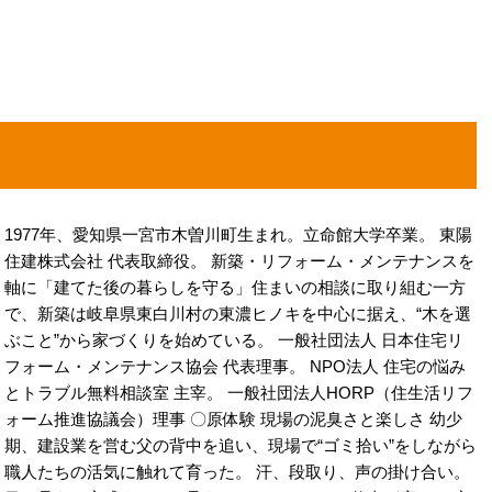
1977年、愛知県一宮市木曽川町生まれ。立命館大学卒業。 東陽
住建株式会社 代表取締役。 新築・リフォーム・メンテナンスを
軸に「建てた後の暮らしを守る」住まいの相談に取り組む一方
で、新築は岐阜県東白川村の東濃ヒノキを中心に据え、“木を選
ぶこと”から家づくりを始めている。 一般社団法人 日本住宅リ
フォーム・メンテナンス協会 代表理事。 NPO法人 住宅の悩み
とトラブル無料相談室 主宰。 一般社団法人HORP（住生活リフ
ォーム推進協議会）理事 〇原体験 現場の泥臭さと楽しさ 幼少
期、建設業を営む父の背中を追い、現場で“ゴミ拾い”をしながら
職人たちの活気に触れて育った。 汗、段取り、声の掛け合い。