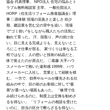
協会 代表理事。 NPO法人 住宅の悩みとト
ラブル無料相談室 主宰。 一般社団法人
HORP（住生活リフォーム推進協議会）理
事 〇原体験 現場の泥臭さと楽しさ 幼少
期、建設業を営む父の背中を追い、現場
で“ゴミ拾い”をしながら職人たちの活気に
触れて育った。 汗、段取り、声の掛け合
い。目に見える完成よりも、見えないとこ
ろにこそ仕事が宿る。 家づくりは単なる工
程ではなく、人の想いと技術の結晶だと、
体で覚えたのが原点だ。 〇葛藤 大手ハウ
スメーカーで抱いた違和感 1999年、ハウ
スメーカーに入社し、営業として経験を積
む。 一方で、効率やルールが優先される仕
組みの中で、目の前のお客様に対して“最
善”が選べない場面もあった。 「修理で住
み続けられるのに、制度上は交換を勧めざ
るを得ない」 「リフォームの相談を受けた
いのに、担当の区分で断らざるを得ない」