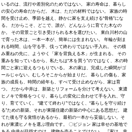
いるのは、流行や差別化のためではない。 家の寿命は、暮らし
の安心の寿命だからだ。 木は、ただの材料ではない。 家族の時
間を受け止め、季節を越え、静かに家を支え続ける“骨格”にな
る。 だからこそ、どこで、誰が、どんなふうに育てた木なの
か。 その背景ごと引き受けられる木を選びたい。 東白川村の山
で育った木は、一本一本が、簡単には生まれない。 年輪が刻ま
れる時間、山を守る手、伐って終わりではない手入れ。 その積
み重ねの先に、ようやく「家を背負える木」が生まれる。 その
重みを知っているから、私たちは“木を買う”のではなく、木の時
間ごと家に迎えるつもりでいる。 木の家は、完成した瞬間がゴ
ールじゃない。むしろそこからが始まりだ。 暮らしの傷も、家
族の成長も、時間の経年も、すべて受け止めながら、家は育
つ。 だから中井は、新築とリフォームを分けて考えない。 東濃
ヒノキで骨格をつくり、暮らしの変化に合わせて手を入れ、守
り、育てていく。 “建てて終わり”ではなく、“暮らしを守り続け
る”ための新築。それが東陽住建の新築の中心にある思想だ。 建
てた後も守る覚悟があるから、最初の一本から妥協しない。そ
れが東濃ヒノキを選ぶ理由です。 〇ビジョン 家は幸せの基地で
ある 中井が目指すのは、建物を売ることではない。 『家は、幸