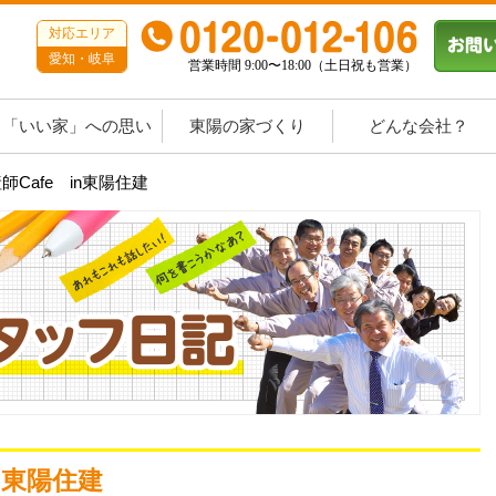
対応エリア
愛知・岐阜
営業時間 9:00〜18:00（土日祝も営業）
「いい家」への思い
東陽の家づくり
どんな会社？
助産師Cafe in東陽住建
in東陽住建