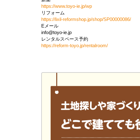
https://www.toyo-ie.jp/wp
リフォーム
https://lixil-reformshop.jp/shop/SP00000086/
Eメール
info@toyo-ie.jp
レンタルスペース予約
https://reform-toyo.jp/rentalroom/