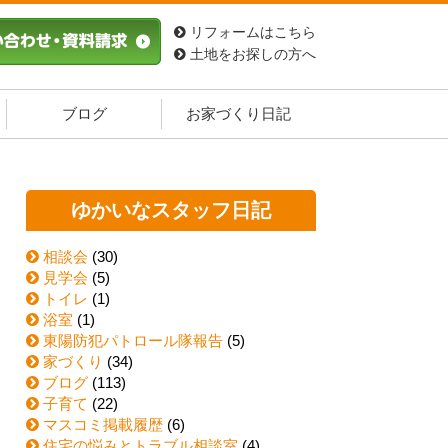
リフォームはこちら
土地をお探しの方へ
ブログ
お家づくり日記
ゆかいなスタッフ日記
相談会
(30)
見学会
(5)
トイレ
(1)
浴室
(1)
東陽防犯パトロール隊報告
(5)
家づくり
(34)
ブログ
(113)
子育て
(22)
マスコミ掲載履歴
(6)
住宅の悩みとトラブル相談室
(4)