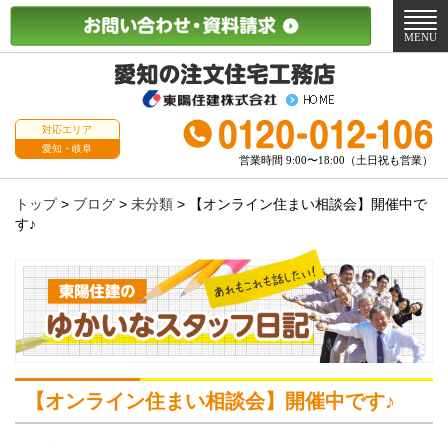
メ
ニ
MENU
ュ
ー
対応エリア
愛知・岐阜
営業時間 9:00〜18:00（土日祝も営業）
トップ
>
ブログ
>
未分類
>
【オンライン住まい相談会】開催中で
す♪
【オンライン住まい相談会】開催中です♪