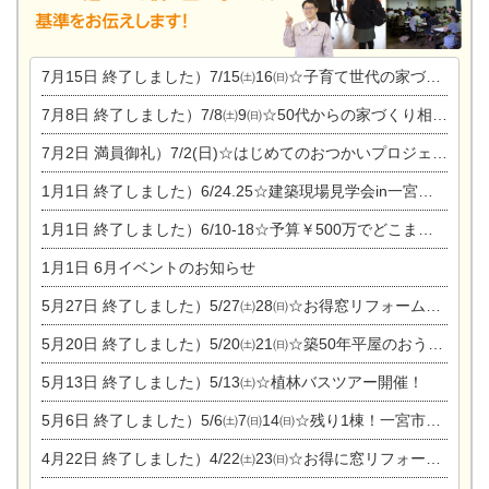
7月15日
終了しました）7/15㈯16㈰☆子育て世代の家づくり相談会
7月8日
終了しました）7/8㈯9㈰☆50代からの家づくり相談会
7月2日
満員御礼）7/2(日)☆はじめてのおつかいプロジェクト
1月1日
終了しました）6/24.25☆建築現場見学会in一宮市木曽川町
1月1日
終了しました）6/10-18☆予算￥500万でどこまでできるの？リフォーム相談会
1月1日
6月イベントのお知らせ
5月27日
終了しました）5/27㈯28㈰☆お得窓リフォーム個別相談会
5月20日
終了しました）5/20㈯21㈰☆築50年平屋のおうちリノベーション完成見学会
5月13日
終了しました）5/13㈯☆植林バスツアー開催！
5月6日
終了しました）5/6㈯7㈰14㈰☆残り1棟！一宮市限定モニター募集相談会(新築・建替え)
4月22日
終了しました）4/22㈯23㈰☆お得に窓リフォーム個別相談会