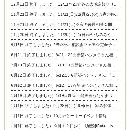
12月11日
終了しました）12/11〜20☆冬の大感謝祭クリスマス相談会開催
11月21日
終了しました）11/21(日)22(月)23(火)☆家の修理まつり＆増改築リフォーム相談会
11月21日
終了しました）11/21(日)☆家の修理相談会開催 in 扶桑オークビレッジ
11月20日
終了しました）11/20(土)21(日)☆いちのみや逸品市に出店します【ひのきのバラ販売】
9月5日
終了しました）9/5☆秋の相談会フェア☆完全予約制
8月21日
終了しました）8/21・22☆新築ハジメテさん相談会 『集まれ！農地に家を建てたい人！』
7月10日
終了しました）7/10･11☆新築ハジメテさん相談会 『集まれ！農地に家を建てたい人！』完全予約制
6月12日
終了しました）6/12.13★新築ハジメテさん 『木の家 現場体感見学会』
6月12日
終了しました）6/12・13☆新築ハジメテさん相談会『今ある土地に家を建てる際の注意点』
1月19日
終了しました）1/19☆新春！健康あったかまつり＆増改築リフォームまつり
1月1日
終了しました）9月28日(土)29日(日) 家の解体なんでも相談会
1月1日
終了しました）10月☆とーよーイベント情報
1月1日
終了しました）９月１２日(木) 助産師Cafe in東陽住建