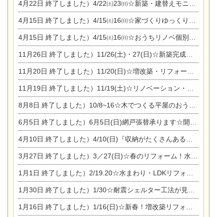
4月22日
終了しました）4/22㈯23㈰☆新築・建替えモニター募集個別相談会
4月15日
終了しました）4/15㈯16㈰☆家づくりゆっくりじっくり個別相談会
4月15日
終了しました）4/15㈯16㈰☆おうちリノベ個別相談会
11月26日
終了しました）11/26(土)・27(日)☆新築完成見学会 in一宮市あずら
11月20日
終了しました）11/20(日)☆増改築・リフォームまつり＆秋の味覚まつり＆芸術祭
11月19日
終了しました）11/19(土)☆リノベーション・家の修理まつり＆増改築・リフォームまつりin扶桑ゴルフ
8月8日
終了しました）10/8~16☆木でつくる平屋のおうちのつくり方【完全予約制】
6月5日
終了しました）6月5日(日)網戸張替承ります☆開催！
4月10日
終了しました）4/10(日)『収納がたくさんあるおうち現場見学会』
3月27日
終了しました）3／27(日)☆春のリフォーム！水まわりLDKリフォーム相談会&今がチャンス！エアコン相談会
1月1日
終了しました）2/19.20☆水まわり・LDKリフォーム相談会＆エアコン相談会
1月30日
終了しました）1/30☆耐震シェルター工法が見れる完成見学会
1月16日
終了しました）1/16(日)☆新春！増改築リフォーム&家の修理まつり