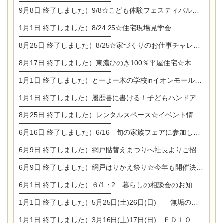
9月8日
終了しました）9/8☆こども体験フェスティバル☆一宮市民会館
1月1日
終了しました）8/24.25☆住宅現場見学会
8月25日
終了しました）8/25☆家づくりのお仕事チャレンジ
8月17日
終了しました）東濃ひのき100％平屋住宅☆木の家完成見学会
1月1日
終了しました）とーよー木の学校inイオンモール木曽川
1月1日
終了しました）履歴書に書ける！子どもハンドアロマ講座☆
8月25日
終了しました）レンタルスペース☆イベント情報☆チャイルドアロマセラピスト
6月16日
終了しました）6/16 旬の家族フェアに参加します☆
6月9日
終了しました）網戸貼替えまつりへ社長よりご招待です♪
6月9日
終了しました）網戸はりかえ祭り☆今年も開催決定！
6月1日
終了しました）６/1・2 暮らしの相談会のお知らせ
1月1日
終了しました）5月25日(土)26日(日) 無垢の木の家体感見学会開催☆
1月1日
終了しました）3月16日(土)17日(日) ＥＤＩＯＮ東陽住建でんき館 総決算まつり