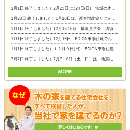
1月1日
終了しました）2月23日(土)24日(日) 無垢の木の家 完成見学会
1月20日
終了しました）1月20日は、新春増改築リフォームまつり＆家の修理祭り＆家電まつりです。
1月1日
終了しました）12月15.16日 構造見学会 清須市西枇杷島町弁天
1月1日
終了しました）12月16日 EDION東陽住建でんき OPEN第二弾イベント！！
1月1日
終了しました）１２月９日(日) EDION東陽住建でんき館プレＯＰＥＮ！＆家の修理まつり
7月7日
終了しました）7月7・8日（土・日）は、地震に強くて安心！暮らしを楽しむ東濃ひのきの平屋の家体験見学会を開催します。ぜひお越しください。