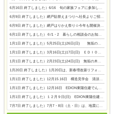
6月16日
終了しました）6/16 旬の家族フェアに参加します☆
6月9日
終了しました）網戸貼替えまつりへ社長よりご招待です♪
6月9日
終了しました）網戸はりかえ祭り☆今年も開催決定！
6月1日
終了しました）６/1・2 暮らしの相談会のお知らせ
1月1日
終了しました）5月25日(土)26日(日) 無垢の木の家体感見学会開催☆
1月1日
終了しました）3月16日(土)17日(日) ＥＤＩＯＮ東陽住建でんき館 総決算まつり
1月1日
終了しました）2月23日(土)24日(日) 無垢の木の家 完成見学会
1月20日
終了しました）1月20日は、新春増改築リフォームまつり＆家の修理祭り＆家電まつりです。
1月1日
終了しました）12月15.16日 構造見学会 清須市西枇杷島町弁天
1月1日
終了しました）12月16日 EDION東陽住建でんき OPEN第二弾イベント！！
1月1日
終了しました）１２月９日(日) EDION東陽住建でんき館プレＯＰＥＮ！＆家の修理まつり
7月7日
終了しました）7月7・8日（土・日）は、地震に強くて安心！暮らしを楽しむ東濃ひのきの平屋の家体験見学会を開催します。ぜひお越しください。