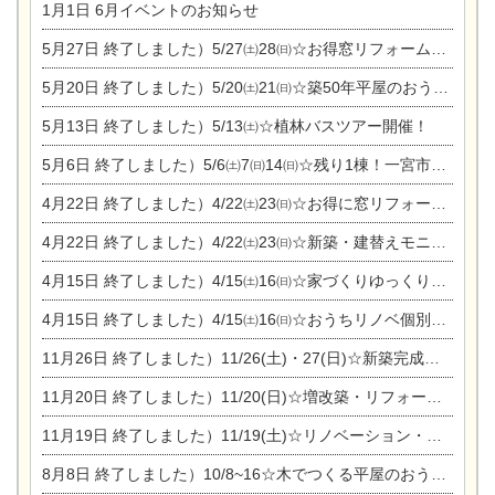
1月1日
6月イベントのお知らせ
5月27日
終了しました）5/27㈯28㈰☆お得窓リフォーム個別相談会
5月20日
終了しました）5/20㈯21㈰☆築50年平屋のおうちリノベーション完成見学会
5月13日
終了しました）5/13㈯☆植林バスツアー開催！
5月6日
終了しました）5/6㈯7㈰14㈰☆残り1棟！一宮市限定モニター募集相談会(新築・建替え)
4月22日
終了しました）4/22㈯23㈰☆お得に窓リフォーム個別相談会
4月22日
終了しました）4/22㈯23㈰☆新築・建替えモニター募集個別相談会
4月15日
終了しました）4/15㈯16㈰☆家づくりゆっくりじっくり個別相談会
4月15日
終了しました）4/15㈯16㈰☆おうちリノベ個別相談会
11月26日
終了しました）11/26(土)・27(日)☆新築完成見学会 in一宮市あずら
11月20日
終了しました）11/20(日)☆増改築・リフォームまつり＆秋の味覚まつり＆芸術祭
11月19日
終了しました）11/19(土)☆リノベーション・家の修理まつり＆増改築・リフォームまつりin扶桑ゴルフ
8月8日
終了しました）10/8~16☆木でつくる平屋のおうちのつくり方【完全予約制】