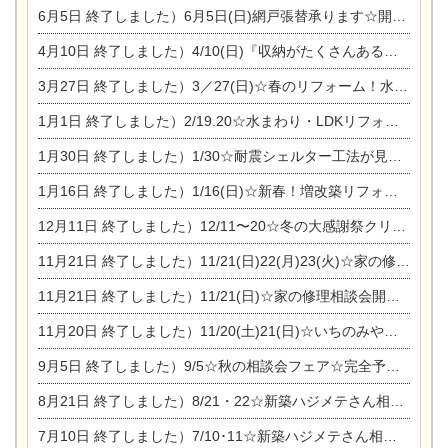
6月5日
終了しました）6月5日(日)網戸張替承ります☆開催！
4月10日
終了しました）4/10(日)『収納がたくさんあるおうち現場見学会』
3月27日
終了しました）3／27(日)☆春のリフォーム！水まわりLDKリフォーム相談会&今がチャンス！エアコン相談会
1月1日
終了しました）2/19.20☆水まわり・LDKリフォーム相談会＆エアコン相談会
1月30日
終了しました）1/30☆耐震シェルター工法が見れる完成見学会
1月16日
終了しました）1/16(日)☆新春！増改築リフォーム&家の修理まつり
12月11日
終了しました）12/11〜20☆冬の大感謝祭クリスマス相談会開催
11月21日
終了しました）11/21(日)22(月)23(火)☆家の修理まつり＆増改築リフォーム相談会
11月21日
終了しました）11/21(日)☆家の修理相談会開催 in 扶桑オークビレッジ
11月20日
終了しました）11/20(土)21(日)☆いちのみや逸品市に出店します【ひのきのバラ販売】
9月5日
終了しました）9/5☆秋の相談会フェア☆完全予約制
8月21日
終了しました）8/21・22☆新築ハジメテさん相談会 『集まれ！農地に家を建てたい人！』
7月10日
終了しました）7/10･11☆新築ハジメテさん相談会 『集まれ！農地に家を建てたい人！』完全予約制