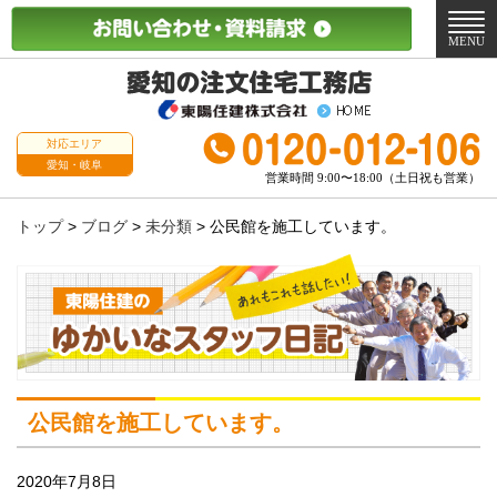
メ
ニ
MENU
ュ
ー
対応エリア
愛知・岐阜
営業時間 9:00〜18:00（土日祝も営業）
トップ
>
ブログ
>
未分類
>
公民館を施工しています。
公民館を施工しています。
2020年7月8日