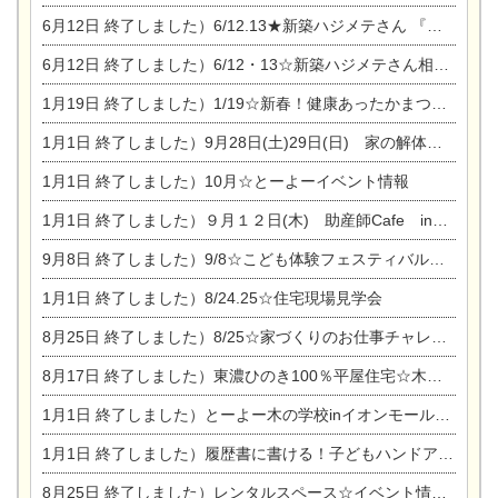
6月12日
終了しました）6/12.13★新築ハジメテさん 『木の家 現場体感見学会』
6月12日
終了しました）6/12・13☆新築ハジメテさん相談会『今ある土地に家を建てる際の注意点』
1月19日
終了しました）1/19☆新春！健康あったかまつり＆増改築リフォームまつり
1月1日
終了しました）9月28日(土)29日(日) 家の解体なんでも相談会
1月1日
終了しました）10月☆とーよーイベント情報
1月1日
終了しました）９月１２日(木) 助産師Cafe in東陽住建
9月8日
終了しました）9/8☆こども体験フェスティバル☆一宮市民会館
1月1日
終了しました）8/24.25☆住宅現場見学会
8月25日
終了しました）8/25☆家づくりのお仕事チャレンジ
8月17日
終了しました）東濃ひのき100％平屋住宅☆木の家完成見学会
1月1日
終了しました）とーよー木の学校inイオンモール木曽川
1月1日
終了しました）履歴書に書ける！子どもハンドアロマ講座☆
8月25日
終了しました）レンタルスペース☆イベント情報☆チャイルドアロマセラピスト