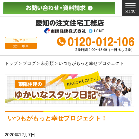
メ
ニ
MENU
ュ
ー
対応エリア
愛知・岐阜
営業時間 9:00〜18:00（土日祝も営業）
トップ
>
ブログ
>
未分類
>
いつもがもっと幸せプロジェクト！
いつもがもっと幸せプロジェクト！
2020年12月7日