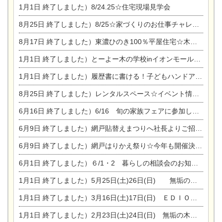
1月1日
終了しました）8/24.25☆住宅現場見学会
8月25日
終了しました）8/25☆家づくりのお仕事チャレンジ
8月17日
終了しました）東濃ひのき100％平屋住宅☆木の家完成見学会
1月1日
終了しました）とーよー木の学校inイオンモール木曽川
1月1日
終了しました）履歴書に書ける！子どもハンドアロマ講座☆
8月25日
終了しました）レンタルスペース☆イベント情報☆チャイルドアロマセラピスト
6月16日
終了しました）6/16 旬の家族フェアに参加します☆
6月9日
終了しました）網戸貼替えまつりへ社長よりご招待です♪
6月9日
終了しました）網戸はりかえ祭り☆今年も開催決定！
6月1日
終了しました）６/1・2 暮らしの相談会のお知らせ
1月1日
終了しました）5月25日(土)26日(日) 無垢の木の家体感見学会開催☆
1月1日
終了しました）3月16日(土)17日(日) ＥＤＩＯＮ東陽住建でんき館 総決算まつり
1月1日
終了しました）2月23日(土)24日(日) 無垢の木の家 完成見学会