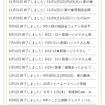
11月21日
終了しました）11/21(日)22(月)23(火)☆家の修理まつり＆増改築リフォーム相談会
11月21日
終了しました）11/21(日)☆家の修理相談会開催 in 扶桑オークビレッジ
11月20日
終了しました）11/20(土)21(日)☆いちのみや逸品市に出店します【ひのきのバラ販売】
9月5日
終了しました）9/5☆秋の相談会フェア☆完全予約制
8月21日
終了しました）8/21・22☆新築ハジメテさん相談会 『集まれ！農地に家を建てたい人！』
7月10日
終了しました）7/10･11☆新築ハジメテさん相談会 『集まれ！農地に家を建てたい人！』完全予約制
6月12日
終了しました）6/12.13★新築ハジメテさん 『木の家 現場体感見学会』
6月12日
終了しました）6/12・13☆新築ハジメテさん相談会『今ある土地に家を建てる際の注意点』
1月19日
終了しました）1/19☆新春！健康あったかまつり＆増改築リフォームまつり
1月1日
終了しました）9月28日(土)29日(日) 家の解体なんでも相談会
1月1日
終了しました）10月☆とーよーイベント情報
1月1日
終了しました）９月１２日(木) 助産師Cafe in東陽住建
9月8日
終了しました）9/8☆こども体験フェスティバル☆一宮市民会館