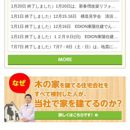
1月20日
終了しました）1月20日は、新春増改築リフォームまつり＆家の修理祭り＆家電まつりです。
1月1日
終了しました）12月15.16日 構造見学会 清須市西枇杷島町弁天
1月1日
終了しました）12月16日 EDION東陽住建でんき OPEN第二弾イベント！！
1月1日
終了しました）１２月９日(日) EDION東陽住建でんき館プレＯＰＥＮ！＆家の修理まつり
7月7日
終了しました）7月7・8日（土・日）は、地震に強くて安心！暮らしを楽しむ東濃ひのきの平屋の家体験見学会を開催します。ぜひお越しください。