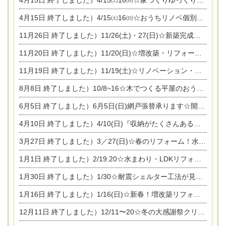
4月15日
終了しました）4/15㈯16㈰☆家づくりゆっくりじっくり個別相談会
4月15日
終了しました）4/15㈯16㈰☆おうちリノベ個別相談会
11月26日
終了しました）11/26(土)・27(日)☆新築完成見学会 in一宮市あずら
11月20日
終了しました）11/20(日)☆増改築・リフォームまつり＆秋の味覚まつり＆芸術祭
11月19日
終了しました）11/19(土)☆リノベーション・家の修理まつり＆増改築・リフォームまつりin扶桑ゴルフ
8月8日
終了しました）10/8~16☆木でつくる平屋のおうちのつくり方【完全予約制】
6月5日
終了しました）6月5日(日)網戸張替承ります☆開催！
4月10日
終了しました）4/10(日)『収納がたくさんあるおうち現場見学会』
3月27日
終了しました）3／27(日)☆春のリフォーム！水まわりLDKリフォーム相談会&今がチャンス！エアコン相談会
1月1日
終了しました）2/19.20☆水まわり・LDKリフォーム相談会＆エアコン相談会
1月30日
終了しました）1/30☆耐震シェルター工法が見れる完成見学会
1月16日
終了しました）1/16(日)☆新春！増改築リフォーム&家の修理まつり
12月11日
終了しました）12/11〜20☆冬の大感謝祭クリスマス相談会開催