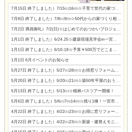
7月15日
終了しました）7/15㈯16㈰☆子育て世代の家づくり相談会
7月8日
終了しました）7/8㈯9㈰☆50代からの家づくり相談会
7月2日
満員御礼）7/2(日)☆はじめてのおつかいプロジェクト
1月1日
終了しました）6/24.25☆建築現場見学会in一宮市木曽川町
1月1日
終了しました）6/10-18☆予算￥500万でどこまでできるの？リフォーム相談会
1月1日
6月イベントのお知らせ
5月27日
終了しました）5/27㈯28㈰☆お得窓リフォーム個別相談会
5月20日
終了しました）5/20㈯21㈰☆築50年平屋のおうちリノベーション完成見学会
5月13日
終了しました）5/13㈯☆植林バスツアー開催！
5月6日
終了しました）5/6㈯7㈰14㈰☆残り1棟！一宮市限定モニター募集相談会(新築・建替え)
4月22日
終了しました）4/22㈯23㈰☆お得に窓リフォーム個別相談会
4月22日
終了しました）4/22㈯23㈰☆新築・建替えモニター募集個別相談会