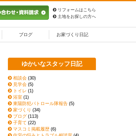
リフォームはこちら
土地をお探しの方へ
ブログ
お家づくり日記
ゆかいなスタッフ日記
相談会
(30)
見学会
(5)
トイレ
(1)
浴室
(1)
東陽防犯パトロール隊報告
(5)
家づくり
(34)
ブログ
(113)
子育て
(22)
マスコミ掲載履歴
(6)
住宅の悩みとトラブル相談室
(4)