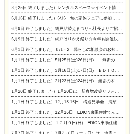
8月25日
終了しました）レンタルスペース☆イベント情報☆チャイルドアロマセラピスト
6月16日
終了しました）6/16 旬の家族フェアに参加します☆
6月9日
終了しました）網戸貼替えまつりへ社長よりご招待です♪
6月9日
終了しました）網戸はりかえ祭り☆今年も開催決定！
6月1日
終了しました）６/1・2 暮らしの相談会のお知らせ
1月1日
終了しました）5月25日(土)26日(日) 無垢の木の家体感見学会開催☆
1月1日
終了しました）3月16日(土)17日(日) ＥＤＩＯＮ東陽住建でんき館 総決算まつり
1月1日
終了しました）2月23日(土)24日(日) 無垢の木の家 完成見学会
1月20日
終了しました）1月20日は、新春増改築リフォームまつり＆家の修理祭り＆家電まつりです。
1月1日
終了しました）12月15.16日 構造見学会 清須市西枇杷島町弁天
1月1日
終了しました）12月16日 EDION東陽住建でんき OPEN第二弾イベント！！
1月1日
終了しました）１２月９日(日) EDION東陽住建でんき館プレＯＰＥＮ！＆家の修理まつり
7月7日
終了しました）7月7・8日（土・日）は、地震に強くて安心！暮らしを楽しむ東濃ひのきの平屋の家体験見学会を開催します。ぜひお越しください。