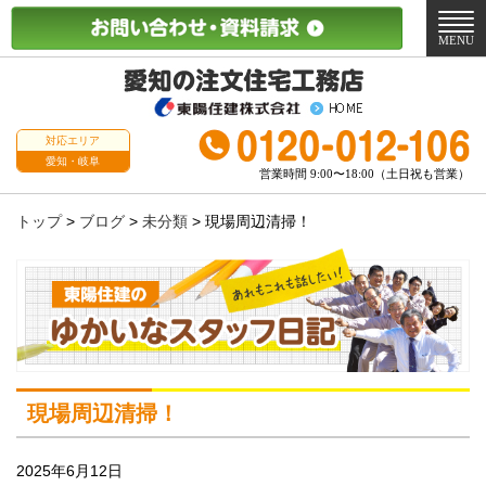
メ
ニ
MENU
ュ
ー
対応エリア
愛知・岐阜
営業時間 9:00〜18:00（土日祝も営業）
トップ
>
ブログ
>
未分類
>
現場周辺清掃！
現場周辺清掃！
2025年6月12日