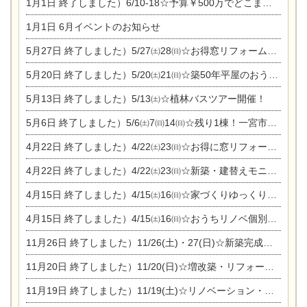
1月1日
終了しました）6/10-18☆予算￥500万でどこまでできるの？リフォーム相談会
1月1日
6月イベントのお知らせ
5月27日
終了しました）5/27㈯28㈰☆お得窓リフォーム個別相談会
5月20日
終了しました）5/20㈯21㈰☆築50年平屋のおうちリノベーション完成見学会
5月13日
終了しました）5/13㈯☆植林バスツアー開催！
5月6日
終了しました）5/6㈯7㈰14㈰☆残り1棟！一宮市限定モニター募集相談会(新築・建替え)
4月22日
終了しました）4/22㈯23㈰☆お得に窓リフォーム個別相談会
4月22日
終了しました）4/22㈯23㈰☆新築・建替えモニター募集個別相談会
4月15日
終了しました）4/15㈯16㈰☆家づくりゆっくりじっくり個別相談会
4月15日
終了しました）4/15㈯16㈰☆おうちリノベ個別相談会
11月26日
終了しました）11/26(土)・27(日)☆新築完成見学会 in一宮市あずら
11月20日
終了しました）11/20(日)☆増改築・リフォームまつり＆秋の味覚まつり＆芸術祭
11月19日
終了しました）11/19(土)☆リノベーション・家の修理まつり＆増改築・リフォームまつりin扶桑ゴルフ