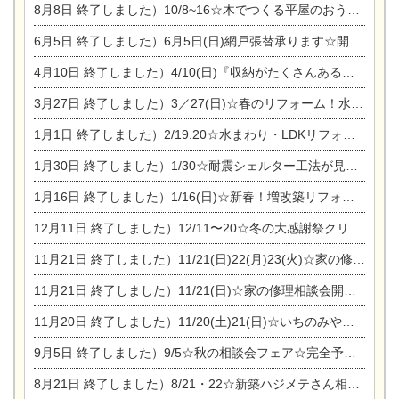
8月8日
終了しました）10/8~16☆木でつくる平屋のおうちのつくり方【完全予約制】
6月5日
終了しました）6月5日(日)網戸張替承ります☆開催！
4月10日
終了しました）4/10(日)『収納がたくさんあるおうち現場見学会』
3月27日
終了しました）3／27(日)☆春のリフォーム！水まわりLDKリフォーム相談会&今がチャンス！エアコン相談会
1月1日
終了しました）2/19.20☆水まわり・LDKリフォーム相談会＆エアコン相談会
1月30日
終了しました）1/30☆耐震シェルター工法が見れる完成見学会
1月16日
終了しました）1/16(日)☆新春！増改築リフォーム&家の修理まつり
12月11日
終了しました）12/11〜20☆冬の大感謝祭クリスマス相談会開催
11月21日
終了しました）11/21(日)22(月)23(火)☆家の修理まつり＆増改築リフォーム相談会
11月21日
終了しました）11/21(日)☆家の修理相談会開催 in 扶桑オークビレッジ
11月20日
終了しました）11/20(土)21(日)☆いちのみや逸品市に出店します【ひのきのバラ販売】
9月5日
終了しました）9/5☆秋の相談会フェア☆完全予約制
8月21日
終了しました）8/21・22☆新築ハジメテさん相談会 『集まれ！農地に家を建てたい人！』