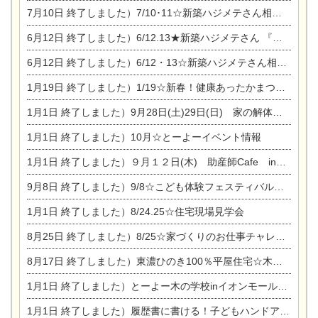
7月10日
終了しました）7/10･11☆新築ハジメテさん相談会 『集まれ！農地に家を建てたい人！』完全予約制
6月12日
終了しました）6/12.13★新築ハジメテさん 『木の家 現場体感見学会』
6月12日
終了しました）6/12・13☆新築ハジメテさん相談会『今ある土地に家を建てる際の注意点』
1月19日
終了しました）1/19☆新春！健康あったかまつり＆増改築リフォームまつり
1月1日
終了しました）9月28日(土)29日(日) 家の解体なんでも相談会
1月1日
終了しました）10月☆とーよーイベント情報
1月1日
終了しました）９月１２日(木) 助産師Cafe in東陽住建
9月8日
終了しました）9/8☆こども体験フェスティバル☆一宮市民会館
1月1日
終了しました）8/24.25☆住宅現場見学会
8月25日
終了しました）8/25☆家づくりのお仕事チャレンジ
8月17日
終了しました）東濃ひのき100％平屋住宅☆木の家完成見学会
1月1日
終了しました）とーよー木の学校inイオンモール木曽川
1月1日
終了しました）履歴書に書ける！子どもハンドアロマ講座☆