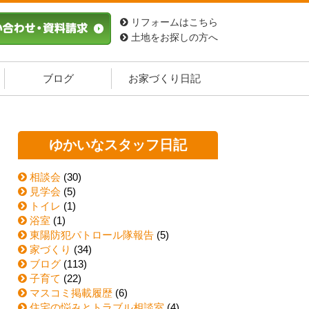
リフォームはこちら
土地をお探しの方へ
ブログ
お家づくり日記
ゆかいなスタッフ日記
相談会
(30)
見学会
(5)
トイレ
(1)
浴室
(1)
東陽防犯パトロール隊報告
(5)
家づくり
(34)
ブログ
(113)
子育て
(22)
マスコミ掲載履歴
(6)
住宅の悩みとトラブル相談室
(4)