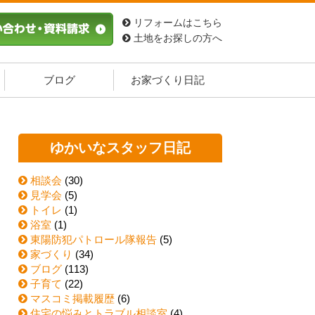
リフォームはこちら
土地をお探しの方へ
ブログ
お家づくり日記
ゆかいなスタッフ日記
相談会
(30)
見学会
(5)
トイレ
(1)
浴室
(1)
東陽防犯パトロール隊報告
(5)
家づくり
(34)
ブログ
(113)
子育て
(22)
マスコミ掲載履歴
(6)
住宅の悩みとトラブル相談室
(4)