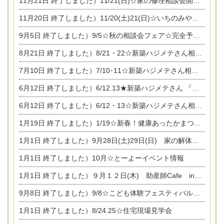
11月21日
終了しました）11/21(日)☆家の修理相談会開催 in 扶桑オークビレッジ
11月20日
終了しました）11/20(土)21(日)☆いちのみや逸品市に出店します【ひのきのバラ販売】
9月5日
終了しました）9/5☆秋の相談会フェア☆完全予約制
8月21日
終了しました）8/21・22☆新築ハジメテさん相談会 『集まれ！農地に家を建てたい人！』
7月10日
終了しました）7/10･11☆新築ハジメテさん相談会 『集まれ！農地に家を建てたい人！』完全予約制
6月12日
終了しました）6/12.13★新築ハジメテさん 『木の家 現場体感見学会』
6月12日
終了しました）6/12・13☆新築ハジメテさん相談会『今ある土地に家を建てる際の注意点』
1月19日
終了しました）1/19☆新春！健康あったかまつり＆増改築リフォームまつり
1月1日
終了しました）9月28日(土)29日(日) 家の解体なんでも相談会
1月1日
終了しました）10月☆とーよーイベント情報
1月1日
終了しました）９月１２日(木) 助産師Cafe in東陽住建
9月8日
終了しました）9/8☆こども体験フェスティバル☆一宮市民会館
1月1日
終了しました）8/24.25☆住宅現場見学会