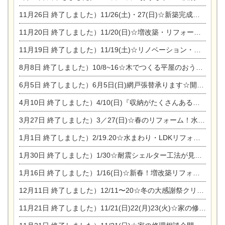
11月26日
終了しました）11/26(土)・27(日)☆新築完成見学会 in一宮市あずら
11月20日
終了しました）11/20(日)☆増改築・リフォームまつり＆秋の味覚まつり＆芸術祭
11月19日
終了しました）11/19(土)☆リノベーション・家の修理まつり＆増改築・リフォームまつりin扶桑ゴルフ
8月8日
終了しました）10/8~16☆木でつくる平屋のおうちのつくり方【完全予約制】
6月5日
終了しました）6月5日(日)網戸張替承ります☆開催！
4月10日
終了しました）4/10(日)『収納がたくさんあるおうち現場見学会』
3月27日
終了しました）3／27(日)☆春のリフォーム！水まわりLDKリフォーム相談会&今がチャンス！エアコン相談会
1月1日
終了しました）2/19.20☆水まわり・LDKリフォーム相談会＆エアコン相談会
1月30日
終了しました）1/30☆耐震シェルター工法が見れる完成見学会
1月16日
終了しました）1/16(日)☆新春！増改築リフォーム&家の修理まつり
12月11日
終了しました）12/11〜20☆冬の大感謝祭クリスマス相談会開催
11月21日
終了しました）11/21(日)22(月)23(火)☆家の修理まつり＆増改築リフォーム相談会