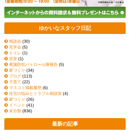
ゆかいなスタッフ日記
相談会
(30)
見学会
(5)
トイレ
(1)
浴室
(1)
東陽防犯パトロール隊報告
(5)
家づくり
(34)
ブログ
(113)
子育て
(22)
マスコミ掲載履歴
(6)
住宅の悩みとトラブル相談室
(4)
家づくり
(26)
イベント
(41)
未分類
(836)
最新の記事