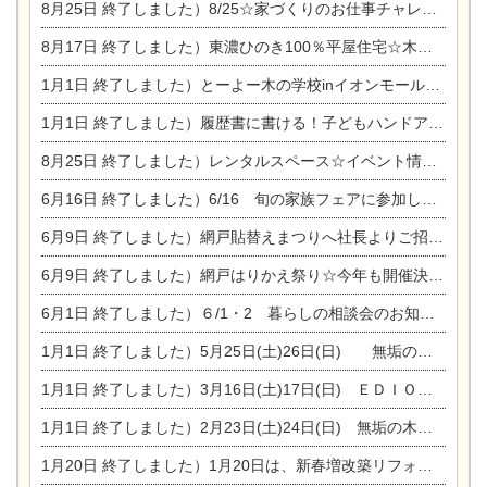
8月25日
終了しました）8/25☆家づくりのお仕事チャレンジ
8月17日
終了しました）東濃ひのき100％平屋住宅☆木の家完成見学会
1月1日
終了しました）とーよー木の学校inイオンモール木曽川
1月1日
終了しました）履歴書に書ける！子どもハンドアロマ講座☆
8月25日
終了しました）レンタルスペース☆イベント情報☆チャイルドアロマセラピスト
6月16日
終了しました）6/16 旬の家族フェアに参加します☆
6月9日
終了しました）網戸貼替えまつりへ社長よりご招待です♪
6月9日
終了しました）網戸はりかえ祭り☆今年も開催決定！
6月1日
終了しました）６/1・2 暮らしの相談会のお知らせ
1月1日
終了しました）5月25日(土)26日(日) 無垢の木の家体感見学会開催☆
1月1日
終了しました）3月16日(土)17日(日) ＥＤＩＯＮ東陽住建でんき館 総決算まつり
1月1日
終了しました）2月23日(土)24日(日) 無垢の木の家 完成見学会
1月20日
終了しました）1月20日は、新春増改築リフォームまつり＆家の修理祭り＆家電まつりです。