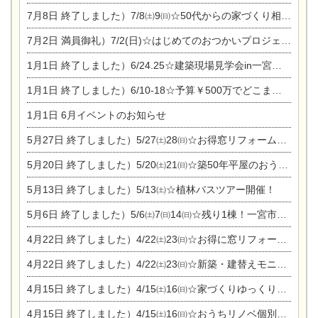
7月8日
終了しました）7/8㈯9㈰☆50代からの家づくり相談会
7月2日
満員御礼）7/2(日)☆はじめてのおつかいプロジェクト
1月1日
終了しました）6/24.25☆建築現場見学会in一宮市木曽川町
1月1日
終了しました）6/10-18☆予算￥500万でどこまでできるの？リフォーム相談会
1月1日
6月イベントのお知らせ
5月27日
終了しました）5/27㈯28㈰☆お得窓リフォーム個別相談会
5月20日
終了しました）5/20㈯21㈰☆築50年平屋のおうちリノベーション完成見学会
5月13日
終了しました）5/13㈯☆植林バスツアー開催！
5月6日
終了しました）5/6㈯7㈰14㈰☆残り1棟！一宮市限定モニター募集相談会(新築・建替え)
4月22日
終了しました）4/22㈯23㈰☆お得に窓リフォーム個別相談会
4月22日
終了しました）4/22㈯23㈰☆新築・建替えモニター募集個別相談会
4月15日
終了しました）4/15㈯16㈰☆家づくりゆっくりじっくり個別相談会
4月15日
終了しました）4/15㈯16㈰☆おうちリノベ個別相談会