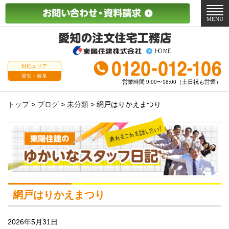
メ
ニ
MENU
ュ
ー
対応エリア
愛知・岐阜
営業時間 9:00〜18:00（土日祝も営業）
トップ
>
ブログ
>
未分類
>
網戸はりかえまつり
網戸はりかえまつり
2026年5月31日