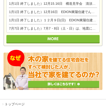
1月1日
終了しました）12月15.16日 構造見学会 清須市西枇杷島町弁天
1月1日
終了しました）12月16日 EDION東陽住建でんき OPEN第二弾イベント！！
1月1日
終了しました）１２月９日(日) EDION東陽住建でんき館プレＯＰＥＮ！＆家の修理まつり
7月7日
終了しました）7月7・8日（土・日）は、地震に強くて安心！暮らしを楽しむ東濃ひのきの平屋の家体験見学会を開催します。ぜひお越しください。
トップページ