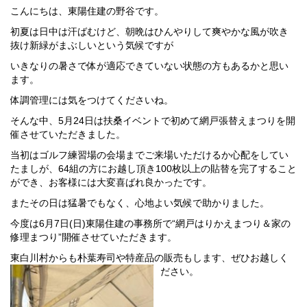
こんにちは、東陽住建の野谷です。
初夏は日中は汗ばむけど、朝晩はひんやりして爽やかな風が吹き
抜け新緑がまぶしいという気候ですが
いきなりの暑さで体が適応できていない状態の方もあるかと思い
ます。
体調管理には気をつけてくださいね。
そんな中、5月24日は扶桑イベントで初めて網戸張替えまつりを開
催させていただきました。
当初はゴルフ練習場の会場までご来場いただけるか心配をしてい
たましが、64組の方にお越し頂き100枚以上の貼替を完了すること
ができ、お客様には大変喜ばれ良かったです。
またその日は猛暑でもなく、心地よい気候で助かりました。
今度は6月7日(日)東陽住建の事務所で“網戸はりかえまつり＆家の
修理まつり”開催させていただきます。
東白川村からも朴葉寿司や特産品の販売もします、ぜひお越しく
ださい。