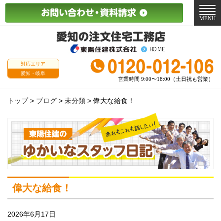
メ
ニ
MENU
ュ
ー
対応エリア
愛知・岐阜
営業時間 9:00〜18:00（土日祝も営業）
トップ
>
ブログ
>
未分類
>
偉大な給食！
偉大な給食！
2026年6月17日