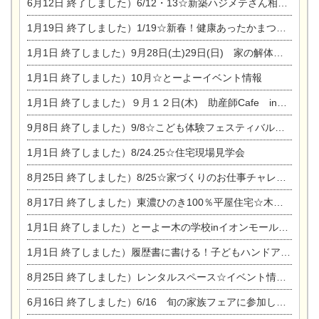
6月12日
終了しました）6/12・13☆新築ハジメテさん相談会『今ある土地に家を建てる際の注意点』
1月19日
終了しました）1/19☆新春！健康あったかまつり＆増改築リフォームまつり
1月1日
終了しました）9月28日(土)29日(日) 家の解体なんでも相談会
1月1日
終了しました）10月☆とーよーイベント情報
1月1日
終了しました）９月１２日(木) 助産師Cafe in東陽住建
9月8日
終了しました）9/8☆こども体験フェスティバル☆一宮市民会館
1月1日
終了しました）8/24.25☆住宅現場見学会
8月25日
終了しました）8/25☆家づくりのお仕事チャレンジ
8月17日
終了しました）東濃ひのき100％平屋住宅☆木の家完成見学会
1月1日
終了しました）とーよー木の学校inイオンモール木曽川
1月1日
終了しました）履歴書に書ける！子どもハンドアロマ講座☆
8月25日
終了しました）レンタルスペース☆イベント情報☆チャイルドアロマセラピスト
6月16日
終了しました）6/16 旬の家族フェアに参加します☆