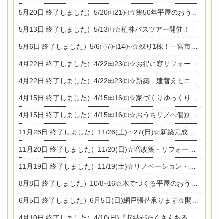
5月20日
終了しました）5/20㈯21㈰☆築50年平屋のおうちリノベーション完成見学会
5月13日
終了しました）5/13㈯☆植林バスツアー開催！
5月6日
終了しました）5/6㈯7㈰14㈰☆残り1棟！一宮市限定モニター募集相談会(新築・建替え)
4月22日
終了しました）4/22㈯23㈰☆お得に窓リフォーム個別相談会
4月22日
終了しました）4/22㈯23㈰☆新築・建替えモニター募集個別相談会
4月15日
終了しました）4/15㈯16㈰☆家づくりゆっくりじっくり個別相談会
4月15日
終了しました）4/15㈯16㈰☆おうちリノベ個別相談会
11月26日
終了しました）11/26(土)・27(日)☆新築完成見学会 in一宮市あずら
11月20日
終了しました）11/20(日)☆増改築・リフォームまつり＆秋の味覚まつり＆芸術祭
11月19日
終了しました）11/19(土)☆リノベーション・家の修理まつり＆増改築・リフォームまつりin扶桑ゴルフ
8月8日
終了しました）10/8~16☆木でつくる平屋のおうちのつくり方【完全予約制】
6月5日
終了しました）6月5日(日)網戸張替承ります☆開催！
4月10日
終了しました）4/10(日)『収納がたくさんあるおうち現場見学会』