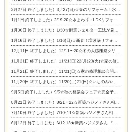
3月27日
終了しました）3／27(日)☆春のリフォーム！水まわりLDKリフォーム相談会&今がチャンス！エアコン相談会
1月1日
終了しました）2/19.20☆水まわり・LDKリフォーム相談会＆エアコン相談会
1月30日
終了しました）1/30☆耐震シェルター工法が見れる完成見学会
1月16日
終了しました）1/16(日)☆新春！増改築リフォーム&家の修理まつり
12月11日
終了しました）12/11〜20☆冬の大感謝祭クリスマス相談会開催
11月21日
終了しました）11/21(日)22(月)23(火)☆家の修理まつり＆増改築リフォーム相談会
11月21日
終了しました）11/21(日)☆家の修理相談会開催 in 扶桑オークビレッジ
11月20日
終了しました）11/20(土)21(日)☆いちのみや逸品市に出店します【ひのきのバラ販売】
9月5日
終了しました）9/5☆秋の相談会フェア☆完全予約制
8月21日
終了しました）8/21・22☆新築ハジメテさん相談会 『集まれ！農地に家を建てたい人！』
7月10日
終了しました）7/10･11☆新築ハジメテさん相談会 『集まれ！農地に家を建てたい人！』完全予約制
6月12日
終了しました）6/12.13★新築ハジメテさん 『木の家 現場体感見学会』