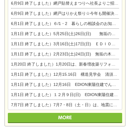
6月9日
終了しました）網戸貼替えまつりへ社長よりご招待です♪
6月9日
終了しました）網戸はりかえ祭り☆今年も開催決定！
6月1日
終了しました）６/1・2 暮らしの相談会のお知らせ
1月1日
終了しました）5月25日(土)26日(日) 無垢の木の家体感見学会開催☆
1月1日
終了しました）3月16日(土)17日(日) ＥＤＩＯＮ東陽住建でんき館 総決算まつり
1月1日
終了しました）2月23日(土)24日(日) 無垢の木の家 完成見学会
1月20日
終了しました）1月20日は、新春増改築リフォームまつり＆家の修理祭り＆家電まつりです。
1月1日
終了しました）12月15.16日 構造見学会 清須市西枇杷島町弁天
1月1日
終了しました）12月16日 EDION東陽住建でんき OPEN第二弾イベント！！
1月1日
終了しました）１２月９日(日) EDION東陽住建でんき館プレＯＰＥＮ！＆家の修理まつり
7月7日
終了しました）7月7・8日（土・日）は、地震に強くて安心！暮らしを楽しむ東濃ひのきの平屋の家体験見学会を開催します。ぜひお越しください。