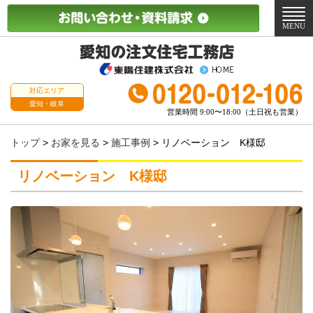
メ
ニ
MENU
ュ
ー
対応エリア
愛知・岐阜
営業時間 9:00〜18:00（土日祝も営業）
トップ
>
お家を見る
>
施工事例
>
リノベーション K様邸
リノベーション K様邸