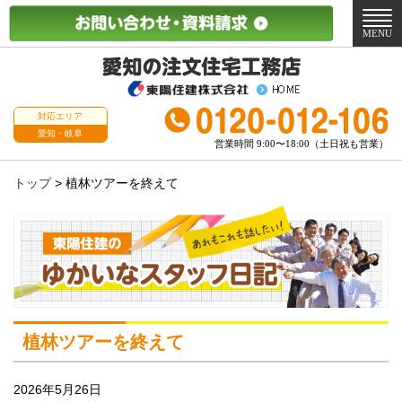
メ
ニ
MENU
ュ
ー
対応エリア
愛知・岐阜
営業時間 9:00〜18:00（土日祝も営業）
トップ
>
植林ツアーを終えて
植林ツアーを終えて
2026年5月26日