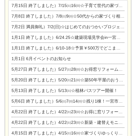
7月15日
終了しました）7/15㈯16㈰☆子育て世代の家づくり相談会
7月8日
終了しました）7/8㈯9㈰☆50代からの家づくり相談会
7月2日
満員御礼）7/2(日)☆はじめてのおつかいプロジェクト
1月1日
終了しました）6/24.25☆建築現場見学会in一宮市木曽川町
1月1日
終了しました）6/10-18☆予算￥500万でどこまでできるの？リフォーム相談会
1月1日
6月イベントのお知らせ
5月27日
終了しました）5/27㈯28㈰☆お得窓リフォーム個別相談会
5月20日
終了しました）5/20㈯21㈰☆築50年平屋のおうちリノベーション完成見学会
5月13日
終了しました）5/13㈯☆植林バスツアー開催！
5月6日
終了しました）5/6㈯7㈰14㈰☆残り1棟！一宮市限定モニター募集相談会(新築・建替え)
4月22日
終了しました）4/22㈯23㈰☆お得に窓リフォーム個別相談会
4月22日
終了しました）4/22㈯23㈰☆新築・建替えモニター募集個別相談会
4月15日
終了しました）4/15㈯16㈰☆家づくりゆっくりじっくり個別相談会