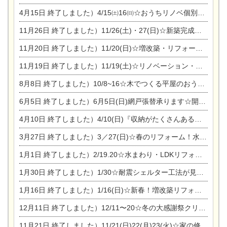
4月15日
終了しました）4/15㈯16㈰☆おうちリノベ個別相談会
11月26日
終了しました）11/26(土)・27(日)☆新築完成見学会 in一宮市あずら
11月20日
終了しました）11/20(日)☆増改築・リフォームまつり＆秋の味覚まつり＆芸術祭
11月19日
終了しました）11/19(土)☆リノベーション・家の修理まつり＆増改築・リフォームまつりin扶桑ゴルフ
8月8日
終了しました）10/8~16☆木でつくる平屋のおうちのつくり方【完全予約制】
6月5日
終了しました）6月5日(日)網戸張替承ります☆開催！
4月10日
終了しました）4/10(日)『収納がたくさんあるおうち現場見学会』
3月27日
終了しました）3／27(日)☆春のリフォーム！水まわりLDKリフォーム相談会&今がチャンス！エアコン相談会
1月1日
終了しました）2/19.20☆水まわり・LDKリフォーム相談会＆エアコン相談会
1月30日
終了しました）1/30☆耐震シェルター工法が見れる完成見学会
1月16日
終了しました）1/16(日)☆新春！増改築リフォーム&家の修理まつり
12月11日
終了しました）12/11〜20☆冬の大感謝祭クリスマス相談会開催
11月21日
終了しました）11/21(日)22(月)23(火)☆家の修理まつり＆増改築リフォーム相談会