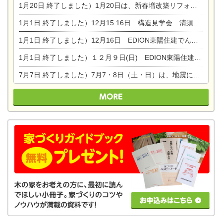
1月20日
終了しました）1月20日は、新春増改築リフォームまつり＆家の修理祭り＆家電まつりです。
1月1日
終了しました）12月15.16日 構造見学会 清須市西枇杷島町弁天
1月1日
終了しました）12月16日 EDION東陽住建でんき OPEN第二弾イベント！！
1月1日
終了しました）１２月９日(日) EDION東陽住建でんき館プレＯＰＥＮ！＆家の修理まつり
7月7日
終了しました）7月7・8日（土・日）は、地震に強くて安心！暮らしを楽しむ東濃ひのきの平屋の家体験見学会を開催します。ぜひお越しください。