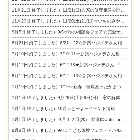
11月21日
終了しました）11/21(日)☆家の修理相談会開催 in 扶桑オークビレッジ
11月20日
終了しました）11/20(土)21(日)☆いちのみや逸品市に出店します【ひのきのバラ販売】
9月5日
終了しました）9/5☆秋の相談会フェア☆完全予約制
8月21日
終了しました）8/21・22☆新築ハジメテさん相談会 『集まれ！農地に家を建てたい人！』
7月10日
終了しました）7/10･11☆新築ハジメテさん相談会 『集まれ！農地に家を建てたい人！』完全予約制
6月12日
終了しました）6/12.13★新築ハジメテさん 『木の家 現場体感見学会』
6月12日
終了しました）6/12・13☆新築ハジメテさん相談会『今ある土地に家を建てる際の注意点』
1月19日
終了しました）1/19☆新春！健康あったかまつり＆増改築リフォームまつり
1月1日
終了しました）9月28日(土)29日(日) 家の解体なんでも相談会
1月1日
終了しました）10月☆とーよーイベント情報
1月1日
終了しました）９月１２日(木) 助産師Cafe in東陽住建
9月8日
終了しました）9/8☆こども体験フェスティバル☆一宮市民会館