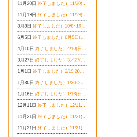
11月20日
終了しました）11/20(日)☆増改築・リフォームまつり＆秋の味覚まつり＆芸術祭
11月19日
終了しました）11/19(土)☆リノベーション・家の修理まつり＆増改築・リフォームまつりin扶桑ゴルフ
8月8日
終了しました）10/8~16☆木でつくる平屋のおうちのつくり方【完全予約制】
6月5日
終了しました）6月5日(日)網戸張替承ります☆開催！
4月10日
終了しました）4/10(日)『収納がたくさんあるおうち現場見学会』
3月27日
終了しました）3／27(日)☆春のリフォーム！水まわりLDKリフォーム相談会&今がチャンス！エアコン相談会
1月1日
終了しました）2/19.20☆水まわり・LDKリフォーム相談会＆エアコン相談会
1月30日
終了しました）1/30☆耐震シェルター工法が見れる完成見学会
1月16日
終了しました）1/16(日)☆新春！増改築リフォーム&家の修理まつり
12月11日
終了しました）12/11〜20☆冬の大感謝祭クリスマス相談会開催
11月21日
終了しました）11/21(日)22(月)23(火)☆家の修理まつり＆増改築リフォーム相談会
11月21日
終了しました）11/21(日)☆家の修理相談会開催 in 扶桑オークビレッジ