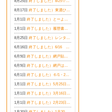
8月25日
終了しました）8/25☆家づくりのお仕事チャレンジ
8月17日
終了しました）東濃ひのき100％平屋住宅☆木の家完成見学会
1月1日
終了しました）とーよー木の学校inイオンモール木曽川
1月1日
終了しました）履歴書に書ける！子どもハンドアロマ講座☆
8月25日
終了しました）レンタルスペース☆イベント情報☆チャイルドアロマセラピスト
6月16日
終了しました）6/16 旬の家族フェアに参加します☆
6月9日
終了しました）網戸貼替えまつりへ社長よりご招待です♪
6月9日
終了しました）網戸はりかえ祭り☆今年も開催決定！
6月1日
終了しました）６/1・2 暮らしの相談会のお知らせ
1月1日
終了しました）5月25日(土)26日(日) 無垢の木の家体感見学会開催☆
1月1日
終了しました）3月16日(土)17日(日) ＥＤＩＯＮ東陽住建でんき館 総決算まつり
1月1日
終了しました）2月23日(土)24日(日) 無垢の木の家 完成見学会
1月20日
終了しました）1月20日は、新春増改築リフォームまつり＆家の修理祭り＆家電まつりです。