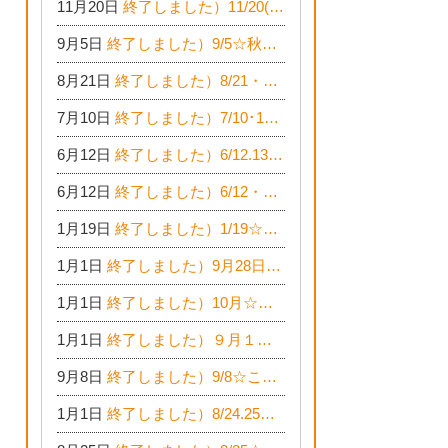
11月20日
終了しました）11/20(土)21(日)☆いちのみや逸品市に出店します【ひのきのバラ販売】
9月5日
終了しました）9/5☆秋の相談会フェア☆完全予約制
8月21日
終了しました）8/21・22☆新築ハジメテさん相談会 『集まれ！農地に家を建てたい人！』
7月10日
終了しました）7/10･11☆新築ハジメテさん相談会 『集まれ！農地に家を建てたい人！』完全予約制
6月12日
終了しました）6/12.13★新築ハジメテさん 『木の家 現場体感見学会』
6月12日
終了しました）6/12・13☆新築ハジメテさん相談会『今ある土地に家を建てる際の注意点』
1月19日
終了しました）1/19☆新春！健康あったかまつり＆増改築リフォームまつり
1月1日
終了しました）9月28日(土)29日(日) 家の解体なんでも相談会
1月1日
終了しました）10月☆とーよーイベント情報
1月1日
終了しました）９月１２日(木) 助産師Cafe in東陽住建
9月8日
終了しました）9/8☆こども体験フェスティバル☆一宮市民会館
1月1日
終了しました）8/24.25☆住宅現場見学会