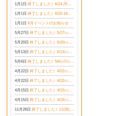
1月1日
終了しました）6/24.25☆建築現場見学会in一宮市木曽川町
1月1日
終了しました）6/10-18☆予算￥500万でどこまでできるの？リフォーム相談会
1月1日
6月イベントのお知らせ
5月27日
終了しました）5/27㈯28㈰☆お得窓リフォーム個別相談会
5月20日
終了しました）5/20㈯21㈰☆築50年平屋のおうちリノベーション完成見学会
5月13日
終了しました）5/13㈯☆植林バスツアー開催！
5月6日
終了しました）5/6㈯7㈰14㈰☆残り1棟！一宮市限定モニター募集相談会(新築・建替え)
4月22日
終了しました）4/22㈯23㈰☆お得に窓リフォーム個別相談会
4月22日
終了しました）4/22㈯23㈰☆新築・建替えモニター募集個別相談会
4月15日
終了しました）4/15㈯16㈰☆家づくりゆっくりじっくり個別相談会
4月15日
終了しました）4/15㈯16㈰☆おうちリノベ個別相談会
11月26日
終了しました）11/26(土)・27(日)☆新築完成見学会 in一宮市あずら