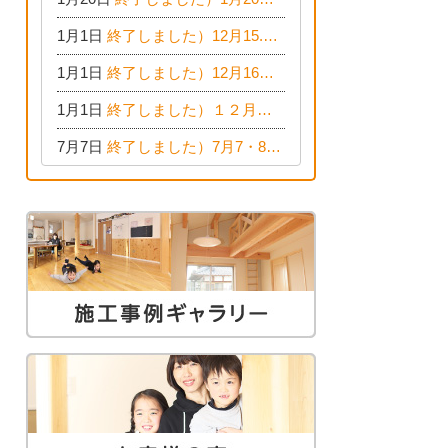
1月1日
終了しました）12月15.16日 構造見学会 清須市西枇杷島町弁天
1月1日
終了しました）12月16日 EDION東陽住建でんき OPEN第二弾イベント！！
1月1日
終了しました）１２月９日(日) EDION東陽住建でんき館プレＯＰＥＮ！＆家の修理まつり
7月7日
終了しました）7月7・8日（土・日）は、地震に強くて安心！暮らしを楽しむ東濃ひのきの平屋の家体験見学会を開催します。ぜひお越しください。