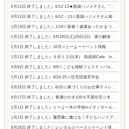
6月12日
終了しました）6/12.13★新築ハジメテさん 『木の家 現場体感見学会』
6月12日
終了しました）6/12・13☆新築ハジメテさん相談会『今ある土地に家を建てる際の注意点』
1月19日
終了しました）1/19☆新春！健康あったかまつり＆増改築リフォームまつり
1月1日
終了しました）9月28日(土)29日(日) 家の解体なんでも相談会
1月1日
終了しました）10月☆とーよーイベント情報
1月1日
終了しました）９月１２日(木) 助産師Cafe in東陽住建
9月8日
終了しました）9/8☆こども体験フェスティバル☆一宮市民会館
1月1日
終了しました）8/24.25☆住宅現場見学会
8月25日
終了しました）8/25☆家づくりのお仕事チャレンジ
8月17日
終了しました）東濃ひのき100％平屋住宅☆木の家完成見学会
1月1日
終了しました）とーよー木の学校inイオンモール木曽川
1月1日
終了しました）履歴書に書ける！子どもハンドアロマ講座☆
8月25日
終了しました）レンタルスペース☆イベント情報☆チャイルドアロマセラピスト