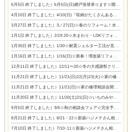
6月5日
終了しました）6月5日(日)網戸張替承ります☆開催！
4月10日
終了しました）4/10(日)『収納がたくさんあるおうち現場見学会』
3月27日
終了しました）3／27(日)☆春のリフォーム！水まわりLDKリフォーム相談会&今がチャンス！エアコン相談会
1月1日
終了しました）2/19.20☆水まわり・LDKリフォーム相談会＆エアコン相談会
1月30日
終了しました）1/30☆耐震シェルター工法が見れる完成見学会
1月16日
終了しました）1/16(日)☆新春！増改築リフォーム&家の修理まつり
12月11日
終了しました）12/11〜20☆冬の大感謝祭クリスマス相談会開催
11月21日
終了しました）11/21(日)22(月)23(火)☆家の修理まつり＆増改築リフォーム相談会
11月21日
終了しました）11/21(日)☆家の修理相談会開催 in 扶桑オークビレッジ
11月20日
終了しました）11/20(土)21(日)☆いちのみや逸品市に出店します【ひのきのバラ販売】
9月5日
終了しました）9/5☆秋の相談会フェア☆完全予約制
8月21日
終了しました）8/21・22☆新築ハジメテさん相談会 『集まれ！農地に家を建てたい人！』
7月10日
終了しました）7/10･11☆新築ハジメテさん相談会 『集まれ！農地に家を建てたい人！』完全予約制