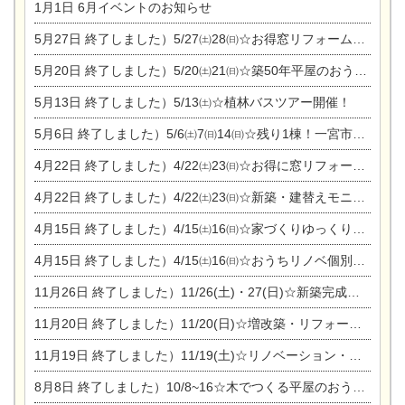
1月1日
6月イベントのお知らせ
5月27日
終了しました）5/27㈯28㈰☆お得窓リフォーム個別相談会
5月20日
終了しました）5/20㈯21㈰☆築50年平屋のおうちリノベーション完成見学会
5月13日
終了しました）5/13㈯☆植林バスツアー開催！
5月6日
終了しました）5/6㈯7㈰14㈰☆残り1棟！一宮市限定モニター募集相談会(新築・建替え)
4月22日
終了しました）4/22㈯23㈰☆お得に窓リフォーム個別相談会
4月22日
終了しました）4/22㈯23㈰☆新築・建替えモニター募集個別相談会
4月15日
終了しました）4/15㈯16㈰☆家づくりゆっくりじっくり個別相談会
4月15日
終了しました）4/15㈯16㈰☆おうちリノベ個別相談会
11月26日
終了しました）11/26(土)・27(日)☆新築完成見学会 in一宮市あずら
11月20日
終了しました）11/20(日)☆増改築・リフォームまつり＆秋の味覚まつり＆芸術祭
11月19日
終了しました）11/19(土)☆リノベーション・家の修理まつり＆増改築・リフォームまつりin扶桑ゴルフ
8月8日
終了しました）10/8~16☆木でつくる平屋のおうちのつくり方【完全予約制】