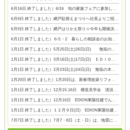
6月16日
終了しました）6/16 旬の家族フェアに参加します☆
6月9日
終了しました）網戸貼替えまつりへ社長よりご招待です♪
6月9日
終了しました）網戸はりかえ祭り☆今年も開催決定！
6月1日
終了しました）６/1・2 暮らしの相談会のお知らせ
1月1日
終了しました）5月25日(土)26日(日) 無垢の木の家体感見学会開催☆
1月1日
終了しました）3月16日(土)17日(日) ＥＤＩＯＮ東陽住建でんき館 総決算まつり
1月1日
終了しました）2月23日(土)24日(日) 無垢の木の家 完成見学会
1月20日
終了しました）1月20日は、新春増改築リフォームまつり＆家の修理祭り＆家電まつりです。
1月1日
終了しました）12月15.16日 構造見学会 清須市西枇杷島町弁天
1月1日
終了しました）12月16日 EDION東陽住建でんき OPEN第二弾イベント！！
1月1日
終了しました）１２月９日(日) EDION東陽住建でんき館プレＯＰＥＮ！＆家の修理まつり
7月7日
終了しました）7月7・8日（土・日）は、地震に強くて安心！暮らしを楽しむ東濃ひのきの平屋の家体験見学会を開催します。ぜひお越しください。