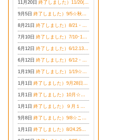
11月20日
終了しました）11/20(土)21(日)☆いちのみや逸品市に出店します【ひのきのバラ販売】
9月5日
終了しました）9/5☆秋の相談会フェア☆完全予約制
8月21日
終了しました）8/21・22☆新築ハジメテさん相談会 『集まれ！農地に家を建てたい人！』
7月10日
終了しました）7/10･11☆新築ハジメテさん相談会 『集まれ！農地に家を建てたい人！』完全予約制
6月12日
終了しました）6/12.13★新築ハジメテさん 『木の家 現場体感見学会』
6月12日
終了しました）6/12・13☆新築ハジメテさん相談会『今ある土地に家を建てる際の注意点』
1月19日
終了しました）1/19☆新春！健康あったかまつり＆増改築リフォームまつり
1月1日
終了しました）9月28日(土)29日(日) 家の解体なんでも相談会
1月1日
終了しました）10月☆とーよーイベント情報
1月1日
終了しました）９月１２日(木) 助産師Cafe in東陽住建
9月8日
終了しました）9/8☆こども体験フェスティバル☆一宮市民会館
1月1日
終了しました）8/24.25☆住宅現場見学会