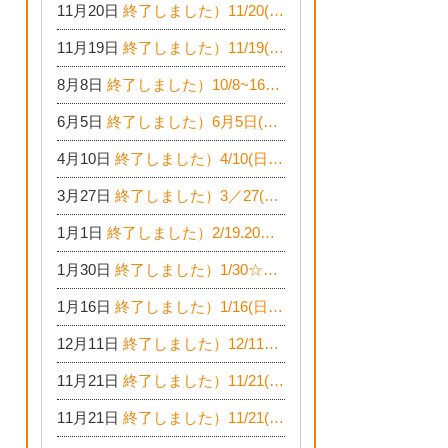
11月20日
終了しました）11/20(日)☆増改築・リフォームまつり＆秋の味覚まつり＆芸術祭
11月19日
終了しました）11/19(土)☆リノベーション・家の修理まつり＆増改築・リフォームまつりin扶桑ゴルフ
8月8日
終了しました）10/8~16☆木でつくる平屋のおうちのつくり方【完全予約制】
6月5日
終了しました）6月5日(日)網戸張替承ります☆開催！
4月10日
終了しました）4/10(日)『収納がたくさんあるおうち現場見学会』
3月27日
終了しました）3／27(日)☆春のリフォーム！水まわりLDKリフォーム相談会&今がチャンス！エアコン相談会
1月1日
終了しました）2/19.20☆水まわり・LDKリフォーム相談会＆エアコン相談会
1月30日
終了しました）1/30☆耐震シェルター工法が見れる完成見学会
1月16日
終了しました）1/16(日)☆新春！増改築リフォーム&家の修理まつり
12月11日
終了しました）12/11〜20☆冬の大感謝祭クリスマス相談会開催
11月21日
終了しました）11/21(日)22(月)23(火)☆家の修理まつり＆増改築リフォーム相談会
11月21日
終了しました）11/21(日)☆家の修理相談会開催 in 扶桑オークビレッジ