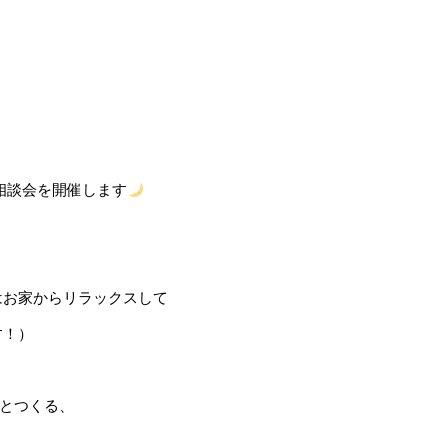
の個別相談会を開催します
はお家からリラックスして
す！）
とつくる、