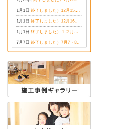
1月1日
終了しました）12月15.16日 構造見学会 清須市西枇杷島町弁天
1月1日
終了しました）12月16日 EDION東陽住建でんき OPEN第二弾イベント！！
1月1日
終了しました）１２月９日(日) EDION東陽住建でんき館プレＯＰＥＮ！＆家の修理まつり
7月7日
終了しました）7月7・8日（土・日）は、地震に強くて安心！暮らしを楽しむ東濃ひのきの平屋の家体験見学会を開催します。ぜひお越しください。