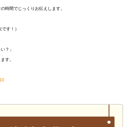
けの時間でじっくりお伝えします。
夫です！）
らい？」
します。
110