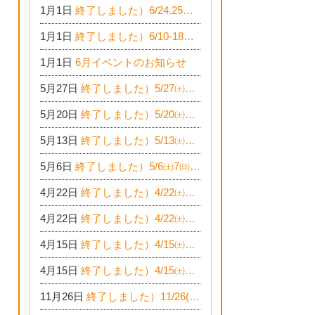
1月1日
終了しました）6/24.25☆建築現場見学会in一宮市木曽川町
1月1日
終了しました）6/10-18☆予算￥500万でどこまでできるの？リフォーム相談会
1月1日
6月イベントのお知らせ
5月27日
終了しました）5/27㈯28㈰☆お得窓リフォーム個別相談会
5月20日
終了しました）5/20㈯21㈰☆築50年平屋のおうちリノベーション完成見学会
5月13日
終了しました）5/13㈯☆植林バスツアー開催！
5月6日
終了しました）5/6㈯7㈰14㈰☆残り1棟！一宮市限定モニター募集相談会(新築・建替え)
4月22日
終了しました）4/22㈯23㈰☆お得に窓リフォーム個別相談会
4月22日
終了しました）4/22㈯23㈰☆新築・建替えモニター募集個別相談会
4月15日
終了しました）4/15㈯16㈰☆家づくりゆっくりじっくり個別相談会
4月15日
終了しました）4/15㈯16㈰☆おうちリノベ個別相談会
11月26日
終了しました）11/26(土)・27(日)☆新築完成見学会 in一宮市あずら