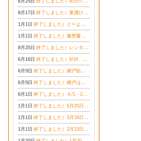
8月25日
終了しました）8/25☆家づくりのお仕事チャレンジ
8月17日
終了しました）東濃ひのき100％平屋住宅☆木の家完成見学会
1月1日
終了しました）とーよー木の学校inイオンモール木曽川
1月1日
終了しました）履歴書に書ける！子どもハンドアロマ講座☆
8月25日
終了しました）レンタルスペース☆イベント情報☆チャイルドアロマセラピスト
6月16日
終了しました）6/16 旬の家族フェアに参加します☆
6月9日
終了しました）網戸貼替えまつりへ社長よりご招待です♪
6月9日
終了しました）網戸はりかえ祭り☆今年も開催決定！
6月1日
終了しました）６/1・2 暮らしの相談会のお知らせ
1月1日
終了しました）5月25日(土)26日(日) 無垢の木の家体感見学会開催☆
1月1日
終了しました）3月16日(土)17日(日) ＥＤＩＯＮ東陽住建でんき館 総決算まつり
1月1日
終了しました）2月23日(土)24日(日) 無垢の木の家 完成見学会
1月20日
終了しました）1月20日は、新春増改築リフォームまつり＆家の修理祭り＆家電まつりです。