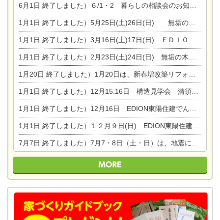
6月1日
終了しました）６/1・2 暮らしの相談会のお知らせ
1月1日
終了しました）5月25日(土)26日(日) 無垢の木の家体感見学会開催☆
1月1日
終了しました）3月16日(土)17日(日) ＥＤＩＯＮ東陽住建でんき館 総決算まつり
1月1日
終了しました）2月23日(土)24日(日) 無垢の木の家 完成見学会
1月20日
終了しました）1月20日は、新春増改築リフォームまつり＆家の修理祭り＆家電まつりです。
1月1日
終了しました）12月15.16日 構造見学会 清須市西枇杷島町弁天
1月1日
終了しました）12月16日 EDION東陽住建でんき OPEN第二弾イベント！！
1月1日
終了しました）１２月９日(日) EDION東陽住建でんき館プレＯＰＥＮ！＆家の修理まつり
7月7日
終了しました）7月7・8日（土・日）は、地震に強くて安心！暮らしを楽しむ東濃ひのきの平屋の家体験見学会を開催します。ぜひお越しください。