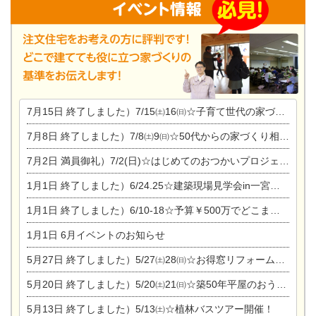
7月15日
終了しました）7/15㈯16㈰☆子育て世代の家づくり相談会
7月8日
終了しました）7/8㈯9㈰☆50代からの家づくり相談会
7月2日
満員御礼）7/2(日)☆はじめてのおつかいプロジェクト
1月1日
終了しました）6/24.25☆建築現場見学会in一宮市木曽川町
1月1日
終了しました）6/10-18☆予算￥500万でどこまでできるの？リフォーム相談会
1月1日
6月イベントのお知らせ
5月27日
終了しました）5/27㈯28㈰☆お得窓リフォーム個別相談会
5月20日
終了しました）5/20㈯21㈰☆築50年平屋のおうちリノベーション完成見学会
5月13日
終了しました）5/13㈯☆植林バスツアー開催！