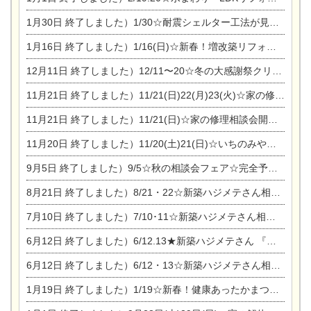
1月30日
終了しました）1/30☆耐震シェルター工法が見れる完成見学会
1月16日
終了しました）1/16(日)☆新春！増改築リフォーム&家の修理まつり
12月11日
終了しました）12/11〜20☆冬の大感謝祭クリスマス相談会開催
11月21日
終了しました）11/21(日)22(月)23(火)☆家の修理まつり＆増改築リフォーム相談会
11月21日
終了しました）11/21(日)☆家の修理相談会開催 in 扶桑オークビレッジ
11月20日
終了しました）11/20(土)21(日)☆いちのみや逸品市に出店します【ひのきのバラ販売】
9月5日
終了しました）9/5☆秋の相談会フェア☆完全予約制
8月21日
終了しました）8/21・22☆新築ハジメテさん相談会 『集まれ！農地に家を建てたい人！』
7月10日
終了しました）7/10･11☆新築ハジメテさん相談会 『集まれ！農地に家を建てたい人！』完全予約制
6月12日
終了しました）6/12.13★新築ハジメテさん 『木の家 現場体感見学会』
6月12日
終了しました）6/12・13☆新築ハジメテさん相談会『今ある土地に家を建てる際の注意点』
1月19日
終了しました）1/19☆新春！健康あったかまつり＆増改築リフォームまつり