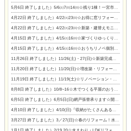
5月6日
終了しました）5/6㈯7㈰14㈰☆残り1棟！一宮市限定モニター募集相談会(新築・建替え)
4月22日
終了しました）4/22㈯23㈰☆お得に窓リフォーム個別相談会
4月22日
終了しました）4/22㈯23㈰☆新築・建替えモニター募集個別相談会
4月15日
終了しました）4/15㈯16㈰☆家づくりゆっくりじっくり個別相談会
4月15日
終了しました）4/15㈯16㈰☆おうちリノベ個別相談会
11月26日
終了しました）11/26(土)・27(日)☆新築完成見学会 in一宮市あずら
11月20日
終了しました）11/20(日)☆増改築・リフォームまつり＆秋の味覚まつり＆芸術祭
11月19日
終了しました）11/19(土)☆リノベーション・家の修理まつり＆増改築・リフォームまつりin扶桑ゴルフ
8月8日
終了しました）10/8~16☆木でつくる平屋のおうちのつくり方【完全予約制】
6月5日
終了しました）6月5日(日)網戸張替承ります☆開催！
4月10日
終了しました）4/10(日)『収納がたくさんあるおうち現場見学会』
3月27日
終了しました）3／27(日)☆春のリフォーム！水まわりLDKリフォーム相談会&今がチャンス！エアコン相談会
1月1日
終了しました）2/19.20☆水まわり・LDKリフォーム相談会＆エアコン相談会