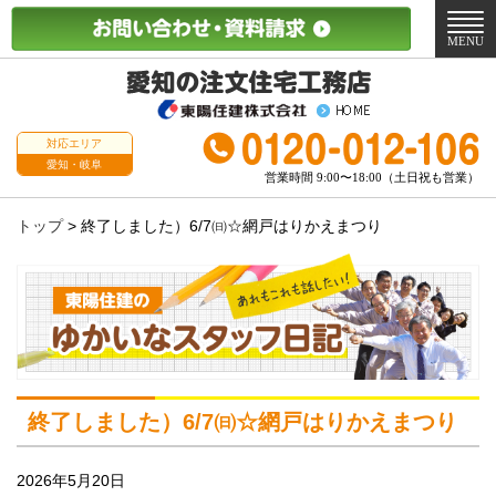
メ
ニ
MENU
ュ
ー
対応エリア
愛知・岐阜
営業時間 9:00〜18:00（土日祝も営業）
トップ
>
終了しました）6/7㈰☆網戸はりかえまつり
終了しました）6/7㈰☆網戸はりかえまつり
2026年5月20日