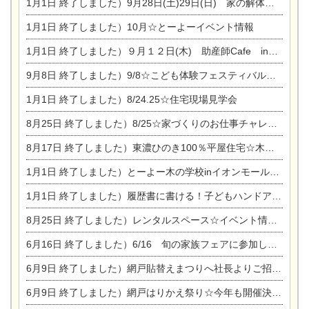
1月1日
終了しました）9月28日(土)29日(日) 家の解体なんでも相談会
1月1日
終了しました）10月☆とーよーイベント情報
1月1日
終了しました）９月１２日(木) 助産師Cafe in東陽住建
9月8日
終了しました）9/8☆こども体験フェスティバル☆一宮市民会館
1月1日
終了しました）8/24.25☆住宅現場見学会
8月25日
終了しました）8/25☆家づくりのお仕事チャレンジ
8月17日
終了しました）東濃ひのき100％平屋住宅☆木の家完成見学会
1月1日
終了しました）とーよー木の学校inイオンモール木曽川
1月1日
終了しました）履歴書に書ける！子どもハンドアロマ講座☆
8月25日
終了しました）レンタルスペース☆イベント情報☆チャイルドアロマセラピスト
6月16日
終了しました）6/16 旬の家族フェアに参加します☆
6月9日
終了しました）網戸貼替えまつりへ社長よりご招待です♪
6月9日
終了しました）網戸はりかえ祭り☆今年も開催決定！