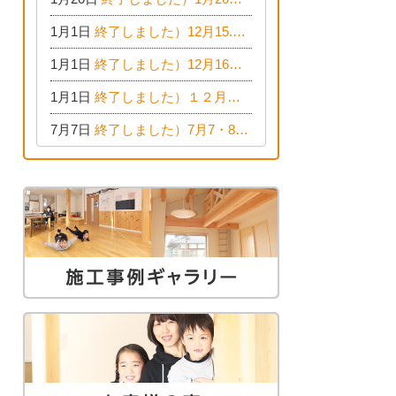
1月1日
終了しました）12月15.16日 構造見学会 清須市西枇杷島町弁天
1月1日
終了しました）12月16日 EDION東陽住建でんき OPEN第二弾イベント！！
1月1日
終了しました）１２月９日(日) EDION東陽住建でんき館プレＯＰＥＮ！＆家の修理まつり
7月7日
終了しました）7月7・8日（土・日）は、地震に強くて安心！暮らしを楽しむ東濃ひのきの平屋の家体験見学会を開催します。ぜひお越しください。