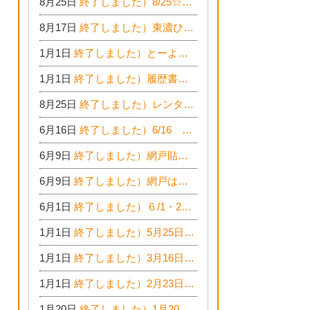
8月25日
終了しました）8/25☆家づくりのお仕事チャレンジ
8月17日
終了しました）東濃ひのき100％平屋住宅☆木の家完成見学会
1月1日
終了しました）とーよー木の学校inイオンモール木曽川
1月1日
終了しました）履歴書に書ける！子どもハンドアロマ講座☆
8月25日
終了しました）レンタルスペース☆イベント情報☆チャイルドアロマセラピスト
6月16日
終了しました）6/16 旬の家族フェアに参加します☆
6月9日
終了しました）網戸貼替えまつりへ社長よりご招待です♪
6月9日
終了しました）網戸はりかえ祭り☆今年も開催決定！
6月1日
終了しました）６/1・2 暮らしの相談会のお知らせ
1月1日
終了しました）5月25日(土)26日(日) 無垢の木の家体感見学会開催☆
1月1日
終了しました）3月16日(土)17日(日) ＥＤＩＯＮ東陽住建でんき館 総決算まつり
1月1日
終了しました）2月23日(土)24日(日) 無垢の木の家 完成見学会
1月20日
終了しました）1月20日は、新春増改築リフォームまつり＆家の修理祭り＆家電まつりです。