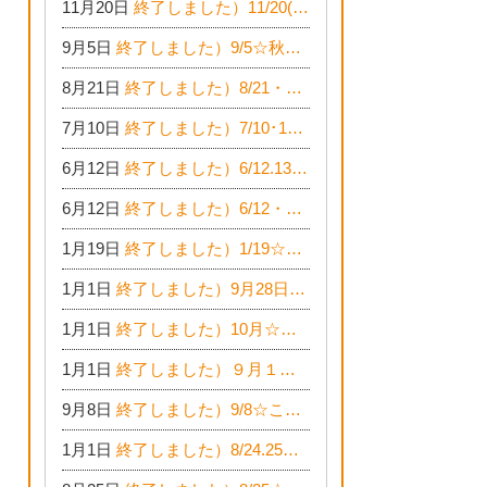
11月20日
終了しました）11/20(土)21(日)☆いちのみや逸品市に出店します【ひのきのバラ販売】
9月5日
終了しました）9/5☆秋の相談会フェア☆完全予約制
8月21日
終了しました）8/21・22☆新築ハジメテさん相談会 『集まれ！農地に家を建てたい人！』
7月10日
終了しました）7/10･11☆新築ハジメテさん相談会 『集まれ！農地に家を建てたい人！』完全予約制
6月12日
終了しました）6/12.13★新築ハジメテさん 『木の家 現場体感見学会』
6月12日
終了しました）6/12・13☆新築ハジメテさん相談会『今ある土地に家を建てる際の注意点』
1月19日
終了しました）1/19☆新春！健康あったかまつり＆増改築リフォームまつり
1月1日
終了しました）9月28日(土)29日(日) 家の解体なんでも相談会
1月1日
終了しました）10月☆とーよーイベント情報
1月1日
終了しました）９月１２日(木) 助産師Cafe in東陽住建
9月8日
終了しました）9/8☆こども体験フェスティバル☆一宮市民会館
1月1日
終了しました）8/24.25☆住宅現場見学会