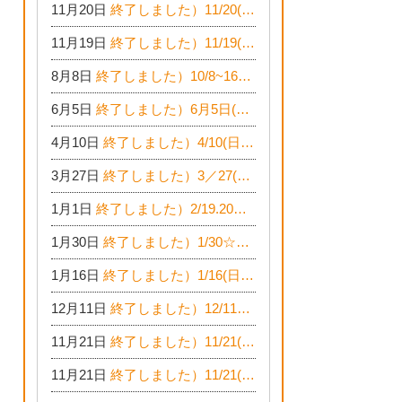
11月20日
終了しました）11/20(日)☆増改築・リフォームまつり＆秋の味覚まつり＆芸術祭
11月19日
終了しました）11/19(土)☆リノベーション・家の修理まつり＆増改築・リフォームまつりin扶桑ゴルフ
8月8日
終了しました）10/8~16☆木でつくる平屋のおうちのつくり方【完全予約制】
6月5日
終了しました）6月5日(日)網戸張替承ります☆開催！
4月10日
終了しました）4/10(日)『収納がたくさんあるおうち現場見学会』
3月27日
終了しました）3／27(日)☆春のリフォーム！水まわりLDKリフォーム相談会&今がチャンス！エアコン相談会
1月1日
終了しました）2/19.20☆水まわり・LDKリフォーム相談会＆エアコン相談会
1月30日
終了しました）1/30☆耐震シェルター工法が見れる完成見学会
1月16日
終了しました）1/16(日)☆新春！増改築リフォーム&家の修理まつり
12月11日
終了しました）12/11〜20☆冬の大感謝祭クリスマス相談会開催
11月21日
終了しました）11/21(日)22(月)23(火)☆家の修理まつり＆増改築リフォーム相談会
11月21日
終了しました）11/21(日)☆家の修理相談会開催 in 扶桑オークビレッジ