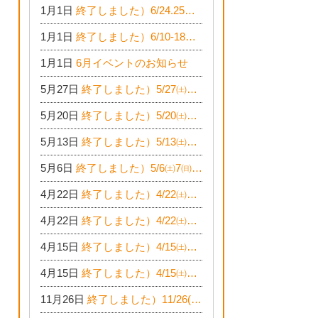
1月1日
終了しました）6/24.25☆建築現場見学会in一宮市木曽川町
1月1日
終了しました）6/10-18☆予算￥500万でどこまでできるの？リフォーム相談会
1月1日
6月イベントのお知らせ
5月27日
終了しました）5/27㈯28㈰☆お得窓リフォーム個別相談会
5月20日
終了しました）5/20㈯21㈰☆築50年平屋のおうちリノベーション完成見学会
5月13日
終了しました）5/13㈯☆植林バスツアー開催！
5月6日
終了しました）5/6㈯7㈰14㈰☆残り1棟！一宮市限定モニター募集相談会(新築・建替え)
4月22日
終了しました）4/22㈯23㈰☆お得に窓リフォーム個別相談会
4月22日
終了しました）4/22㈯23㈰☆新築・建替えモニター募集個別相談会
4月15日
終了しました）4/15㈯16㈰☆家づくりゆっくりじっくり個別相談会
4月15日
終了しました）4/15㈯16㈰☆おうちリノベ個別相談会
11月26日
終了しました）11/26(土)・27(日)☆新築完成見学会 in一宮市あずら