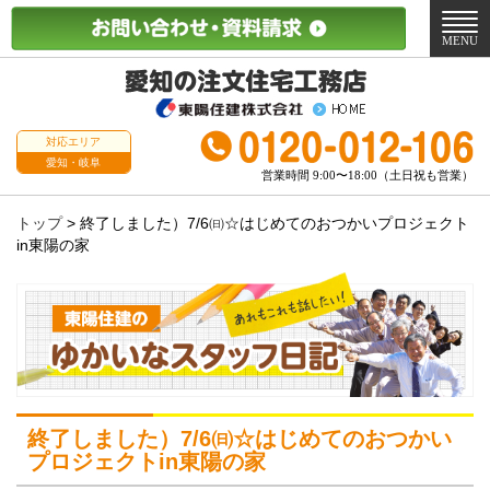
メ
ニ
MENU
ュ
ー
対応エリア
愛知・岐阜
営業時間 9:00〜18:00（土日祝も営業）
トップ
>
終了しました）7/6㈰☆はじめてのおつかいプロジェクト
in東陽の家
終了しました）7/6㈰☆はじめてのおつかい
プロジェクトin東陽の家