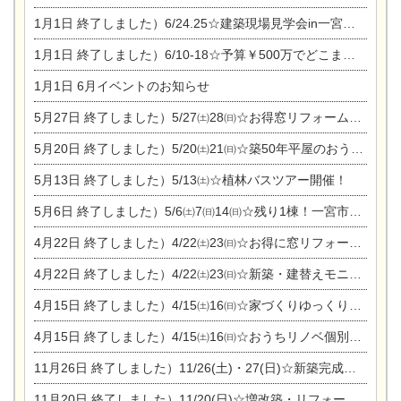
1月1日
終了しました）6/24.25☆建築現場見学会in一宮市木曽川町
1月1日
終了しました）6/10-18☆予算￥500万でどこまでできるの？リフォーム相談会
1月1日
6月イベントのお知らせ
5月27日
終了しました）5/27㈯28㈰☆お得窓リフォーム個別相談会
5月20日
終了しました）5/20㈯21㈰☆築50年平屋のおうちリノベーション完成見学会
5月13日
終了しました）5/13㈯☆植林バスツアー開催！
5月6日
終了しました）5/6㈯7㈰14㈰☆残り1棟！一宮市限定モニター募集相談会(新築・建替え)
4月22日
終了しました）4/22㈯23㈰☆お得に窓リフォーム個別相談会
4月22日
終了しました）4/22㈯23㈰☆新築・建替えモニター募集個別相談会
4月15日
終了しました）4/15㈯16㈰☆家づくりゆっくりじっくり個別相談会
4月15日
終了しました）4/15㈯16㈰☆おうちリノベ個別相談会
11月26日
終了しました）11/26(土)・27(日)☆新築完成見学会 in一宮市あずら
11月20日
終了しました）11/20(日)☆増改築・リフォームまつり＆秋の味覚まつり＆芸術祭