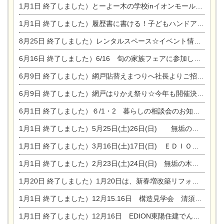
1月1日
終了しました）とーよー木の学校inイオンモール木曽川
1月1日
終了しました）履歴書に書ける！子どもハンドアロマ講座☆
8月25日
終了しました）レンタルスペース☆イベント情報☆チャイルドアロマセラピスト
6月16日
終了しました）6/16 旬の家族フェアに参加します☆
6月9日
終了しました）網戸貼替えまつりへ社長よりご招待です♪
6月9日
終了しました）網戸はりかえ祭り☆今年も開催決定！
6月1日
終了しました）６/1・2 暮らしの相談会のお知らせ
1月1日
終了しました）5月25日(土)26日(日) 無垢の木の家体感見学会開催☆
1月1日
終了しました）3月16日(土)17日(日) ＥＤＩＯＮ東陽住建でんき館 総決算まつり
1月1日
終了しました）2月23日(土)24日(日) 無垢の木の家 完成見学会
1月20日
終了しました）1月20日は、新春増改築リフォームまつり＆家の修理祭り＆家電まつりです。
1月1日
終了しました）12月15.16日 構造見学会 清須市西枇杷島町弁天
1月1日
終了しました）12月16日 EDION東陽住建でんき OPEN第二弾イベント！！