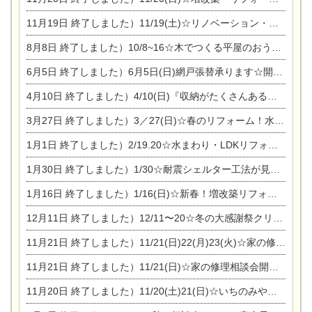
11月19日
終了しました）11/19(土)☆リノベーション・家の修理まつり＆増改築・リフォームまつりin扶桑ゴルフ
8月8日
終了しました）10/8~16☆木でつくる平屋のおうちのつくり方【完全予約制】
6月5日
終了しました）6月5日(日)網戸張替承ります☆開催！
4月10日
終了しました）4/10(日)『収納がたくさんあるおうち現場見学会』
3月27日
終了しました）3／27(日)☆春のリフォーム！水まわりLDKリフォーム相談会&今がチャンス！エアコン相談会
1月1日
終了しました）2/19.20☆水まわり・LDKリフォーム相談会＆エアコン相談会
1月30日
終了しました）1/30☆耐震シェルター工法が見れる完成見学会
1月16日
終了しました）1/16(日)☆新春！増改築リフォーム&家の修理まつり
12月11日
終了しました）12/11〜20☆冬の大感謝祭クリスマス相談会開催
11月21日
終了しました）11/21(日)22(月)23(火)☆家の修理まつり＆増改築リフォーム相談会
11月21日
終了しました）11/21(日)☆家の修理相談会開催 in 扶桑オークビレッジ
11月20日
終了しました）11/20(土)21(日)☆いちのみや逸品市に出店します【ひのきのバラ販売】