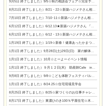
9月5日
終了しました）9/5☆秋の相談会フェア☆完全予約制
8月21日
終了しました）8/21・22☆新築ハジメテさん相談会 『集まれ！農地に家を建てたい人！』
7月10日
終了しました）7/10･11☆新築ハジメテさん相談会 『集まれ！農地に家を建てたい人！』完全予約制
6月12日
終了しました）6/12.13★新築ハジメテさん 『木の家 現場体感見学会』
6月12日
終了しました）6/12・13☆新築ハジメテさん相談会『今ある土地に家を建てる際の注意点』
1月19日
終了しました）1/19☆新春！健康あったかまつり＆増改築リフォームまつり
1月1日
終了しました）9月28日(土)29日(日) 家の解体なんでも相談会
1月1日
終了しました）10月☆とーよーイベント情報
1月1日
終了しました）９月１２日(木) 助産師Cafe in東陽住建
9月8日
終了しました）9/8☆こども体験フェスティバル☆一宮市民会館
1月1日
終了しました）8/24.25☆住宅現場見学会
8月25日
終了しました）8/25☆家づくりのお仕事チャレンジ
8月17日
終了しました）東濃ひのき100％平屋住宅☆木の家完成見学会