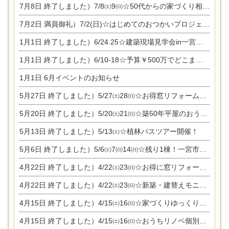
7月8日
終了しました）7/8㈯9㈰☆50代からの家づくり相談会
7月2日
満員御礼）7/2(日)☆はじめてのおつかいプロジェクト
1月1日
終了しました）6/24.25☆建築現場見学会in一宮市木曽川町
1月1日
終了しました）6/10-18☆予算￥500万でどこまでできるの？リフォーム相談会
1月1日
6月イベントのお知らせ
5月27日
終了しました）5/27㈯28㈰☆お得窓リフォーム個別相談会
5月20日
終了しました）5/20㈯21㈰☆築50年平屋のおうちリノベーション完成見学会
5月13日
終了しました）5/13㈯☆植林バスツアー開催！
5月6日
終了しました）5/6㈯7㈰14㈰☆残り1棟！一宮市限定モニター募集相談会(新築・建替え)
4月22日
終了しました）4/22㈯23㈰☆お得に窓リフォーム個別相談会
4月22日
終了しました）4/22㈯23㈰☆新築・建替えモニター募集個別相談会
4月15日
終了しました）4/15㈯16㈰☆家づくりゆっくりじっくり個別相談会
4月15日
終了しました）4/15㈯16㈰☆おうちリノベ個別相談会