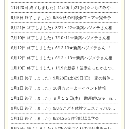
11月20日
終了しました）11/20(土)21(日)☆いちのみや逸品市に出店します【ひのきのバラ販売】
9月5日
終了しました）9/5☆秋の相談会フェア☆完全予約制
8月21日
終了しました）8/21・22☆新築ハジメテさん相談会 『集まれ！農地に家を建てたい人！』
7月10日
終了しました）7/10･11☆新築ハジメテさん相談会 『集まれ！農地に家を建てたい人！』完全予約制
6月12日
終了しました）6/12.13★新築ハジメテさん 『木の家 現場体感見学会』
6月12日
終了しました）6/12・13☆新築ハジメテさん相談会『今ある土地に家を建てる際の注意点』
1月19日
終了しました）1/19☆新春！健康あったかまつり＆増改築リフォームまつり
1月1日
終了しました）9月28日(土)29日(日) 家の解体なんでも相談会
1月1日
終了しました）10月☆とーよーイベント情報
1月1日
終了しました）９月１２日(木) 助産師Cafe in東陽住建
9月8日
終了しました）9/8☆こども体験フェスティバル☆一宮市民会館
1月1日
終了しました）8/24.25☆住宅現場見学会
8月25日
終了しました）8/25☆家づくりのお仕事チャレンジ