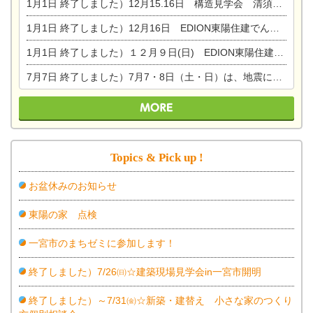
1月1日
終了しました）12月15.16日 構造見学会 清須市西枇杷島町弁天
1月1日
終了しました）12月16日 EDION東陽住建でんき OPEN第二弾イベント！！
1月1日
終了しました）１２月９日(日) EDION東陽住建でんき館プレＯＰＥＮ！＆家の修理まつり
7月7日
終了しました）7月7・8日（土・日）は、地震に強くて安心！暮らしを楽しむ東濃ひのきの平屋の家体験見学会を開催します。ぜひお越しください。
Topics & Pick up !
お盆休みのお知らせ
東陽の家 点検
一宮市のまちゼミに参加します！
終了しました）7/26㈰☆建築現場見学会in一宮市開明
終了しました）～7/31㈮☆新築・建替え 小さな家のつくり