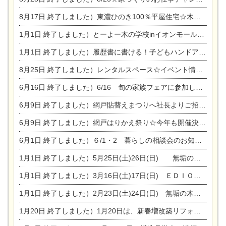
8月17日
終了しました）東濃ひのき100％平屋住宅☆木の家完成見学会
1月1日
終了しました）とーよー木の学校inイオンモール木曽川
1月1日
終了しました）履歴書に書ける！子どもハンドアロマ講座☆
8月25日
終了しました）レンタルスペース☆イベント情報☆チャイルドアロマセラピスト
6月16日
終了しました）6/16 旬の家族フェアに参加します☆
6月9日
終了しました）網戸貼替えまつりへ社長よりご招待です♪
6月9日
終了しました）網戸はりかえ祭り☆今年も開催決定！
6月1日
終了しました）６/1・2 暮らしの相談会のお知らせ
1月1日
終了しました）5月25日(土)26日(日) 無垢の木の家体感見学会開催☆
1月1日
終了しました）3月16日(土)17日(日) ＥＤＩＯＮ東陽住建でんき館 総決算まつり
1月1日
終了しました）2月23日(土)24日(日) 無垢の木の家 完成見学会
1月20日
終了しました）1月20日は、新春増改築リフォームまつり＆家の修理祭り＆家電まつりです。