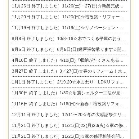
11月26日
終了しました）11/26(土)・27(日)☆新築完成見学会 in一宮市あずら
11月20日
終了しました）11/20(日)☆増改築・リフォームまつり＆秋の味覚まつり＆芸術祭
11月19日
終了しました）11/19(土)☆リノベーション・家の修理まつり＆増改築・リフォームまつりin扶桑ゴルフ
8月8日
終了しました）10/8~16☆木でつくる平屋のおうちのつくり方【完全予約制】
6月5日
終了しました）6月5日(日)網戸張替承ります☆開催！
4月10日
終了しました）4/10(日)『収納がたくさんあるおうち現場見学会』
3月27日
終了しました）3／27(日)☆春のリフォーム！水まわりLDKリフォーム相談会&今がチャンス！エアコン相談会
1月1日
終了しました）2/19.20☆水まわり・LDKリフォーム相談会＆エアコン相談会
1月30日
終了しました）1/30☆耐震シェルター工法が見れる完成見学会
1月16日
終了しました）1/16(日)☆新春！増改築リフォーム&家の修理まつり
12月11日
終了しました）12/11〜20☆冬の大感謝祭クリスマス相談会開催
11月21日
終了しました）11/21(日)22(月)23(火)☆家の修理まつり＆増改築リフォーム相談会
11月21日
終了しました）11/21(日)☆家の修理相談会開催 in 扶桑オークビレッジ