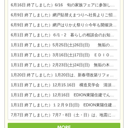
6月16日
終了しました）6/16 旬の家族フェアに参加します☆
6月9日
終了しました）網戸貼替えまつりへ社長よりご招待です♪
6月9日
終了しました）網戸はりかえ祭り☆今年も開催決定！
6月1日
終了しました）６/1・2 暮らしの相談会のお知らせ
1月1日
終了しました）5月25日(土)26日(日) 無垢の木の家体感見学会開催☆
1月1日
終了しました）3月16日(土)17日(日) ＥＤＩＯＮ東陽住建でんき館 総決算まつり
1月1日
終了しました）2月23日(土)24日(日) 無垢の木の家 完成見学会
1月20日
終了しました）1月20日は、新春増改築リフォームまつり＆家の修理祭り＆家電まつりです。
1月1日
終了しました）12月15.16日 構造見学会 清須市西枇杷島町弁天
1月1日
終了しました）12月16日 EDION東陽住建でんき OPEN第二弾イベント！！
1月1日
終了しました）１２月９日(日) EDION東陽住建でんき館プレＯＰＥＮ！＆家の修理まつり
7月7日
終了しました）7月7・8日（土・日）は、地震に強くて安心！暮らしを楽しむ東濃ひのきの平屋の家体験見学会を開催します。ぜひお越しください。