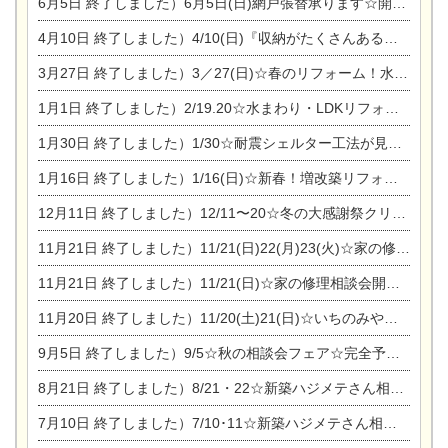
6月5日
終了しました）6月5日(日)網戸張替承ります☆開催！
4月10日
終了しました）4/10(日)『収納がたくさんあるおうち現場見学会』
3月27日
終了しました）3／27(日)☆春のリフォーム！水まわりLDKリフォーム相談会&今がチャンス！エアコン相談会
1月1日
終了しました）2/19.20☆水まわり・LDKリフォーム相談会＆エアコン相談会
1月30日
終了しました）1/30☆耐震シェルター工法が見れる完成見学会
1月16日
終了しました）1/16(日)☆新春！増改築リフォーム&家の修理まつり
12月11日
終了しました）12/11〜20☆冬の大感謝祭クリスマス相談会開催
11月21日
終了しました）11/21(日)22(月)23(火)☆家の修理まつり＆増改築リフォーム相談会
11月21日
終了しました）11/21(日)☆家の修理相談会開催 in 扶桑オークビレッジ
11月20日
終了しました）11/20(土)21(日)☆いちのみや逸品市に出店します【ひのきのバラ販売】
9月5日
終了しました）9/5☆秋の相談会フェア☆完全予約制
8月21日
終了しました）8/21・22☆新築ハジメテさん相談会 『集まれ！農地に家を建てたい人！』
7月10日
終了しました）7/10･11☆新築ハジメテさん相談会 『集まれ！農地に家を建てたい人！』完全予約制