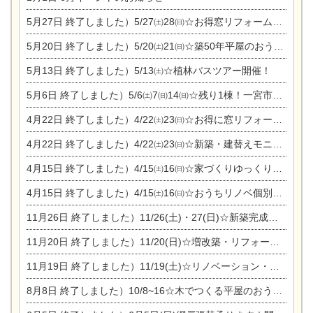
5月27日
終了しました）5/27㈯28㈰☆お得窓リフォーム個別相談会
5月20日
終了しました）5/20㈯21㈰☆築50年平屋のおうちリノベーション完成見学会
5月13日
終了しました）5/13㈯☆植林バスツアー開催！
5月6日
終了しました）5/6㈯7㈰14㈰☆残り1棟！一宮市限定モニター募集相談会(新築・建替え)
4月22日
終了しました）4/22㈯23㈰☆お得に窓リフォーム個別相談会
4月22日
終了しました）4/22㈯23㈰☆新築・建替えモニター募集個別相談会
4月15日
終了しました）4/15㈯16㈰☆家づくりゆっくりじっくり個別相談会
4月15日
終了しました）4/15㈯16㈰☆おうちリノベ個別相談会
11月26日
終了しました）11/26(土)・27(日)☆新築完成見学会 in一宮市あずら
11月20日
終了しました）11/20(日)☆増改築・リフォームまつり＆秋の味覚まつり＆芸術祭
11月19日
終了しました）11/19(土)☆リノベーション・家の修理まつり＆増改築・リフォームまつりin扶桑ゴルフ
8月8日
終了しました）10/8~16☆木でつくる平屋のおうちのつくり方【完全予約制】