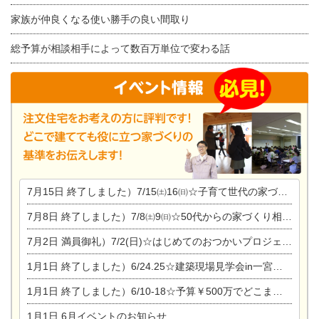
家族が仲良くなる使い勝手の良い間取り
総予算が相談相手によって数百万単位で変わる話
7月15日
終了しました）7/15㈯16㈰☆子育て世代の家づくり相談会
7月8日
終了しました）7/8㈯9㈰☆50代からの家づくり相談会
7月2日
満員御礼）7/2(日)☆はじめてのおつかいプロジェクト
1月1日
終了しました）6/24.25☆建築現場見学会in一宮市木曽川町
1月1日
終了しました）6/10-18☆予算￥500万でどこまでできるの？リフォーム相談会
1月1日
6月イベントのお知らせ