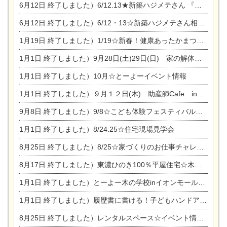
6月12日
終了しました）6/12.13★新築ハジメテさん 『木の家 現場体感見学会』
6月12日
終了しました）6/12・13☆新築ハジメテさん相談会『今ある土地に家を建てる際の注意点』
1月19日
終了しました）1/19☆新春！健康あったかまつり＆増改築リフォームまつり
1月1日
終了しました）9月28日(土)29日(日) 家の解体なんでも相談会
1月1日
終了しました）10月☆とーよーイベント情報
1月1日
終了しました）９月１２日(木) 助産師Cafe in東陽住建
9月8日
終了しました）9/8☆こども体験フェスティバル☆一宮市民会館
1月1日
終了しました）8/24.25☆住宅現場見学会
8月25日
終了しました）8/25☆家づくりのお仕事チャレンジ
8月17日
終了しました）東濃ひのき100％平屋住宅☆木の家完成見学会
1月1日
終了しました）とーよー木の学校inイオンモール木曽川
1月1日
終了しました）履歴書に書ける！子どもハンドアロマ講座☆
8月25日
終了しました）レンタルスペース☆イベント情報☆チャイルドアロマセラピスト