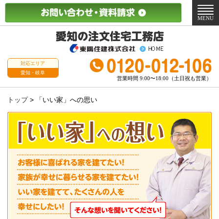
メ
ニ
MENU
ュ
ー
対応エリア
愛知・岐阜
営業時間 9:00〜18:00（土日祝も営業）
トップ
>
「いい家」への思い