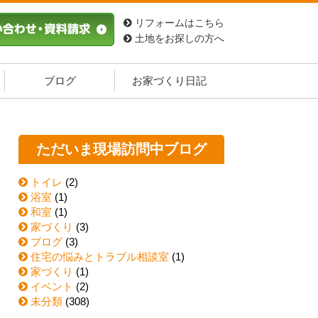
リフォームはこちら
土地をお探しの方へ
ブログ
お家づくり日記
ただいま現場訪問中ブログ
トイレ
(2)
浴室
(1)
和室
(1)
家づくり
(3)
ブログ
(3)
住宅の悩みとトラブル相談室
(1)
家づくり
(1)
イベント
(2)
未分類
(308)