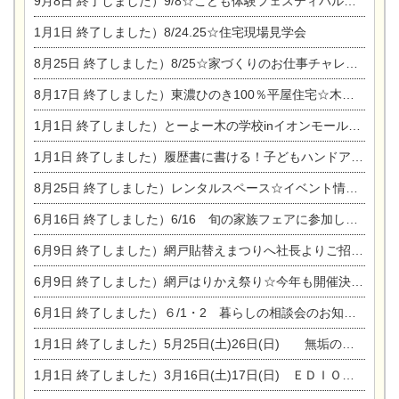
9月8日
終了しました）9/8☆こども体験フェスティバル☆一宮市民会館
1月1日
終了しました）8/24.25☆住宅現場見学会
8月25日
終了しました）8/25☆家づくりのお仕事チャレンジ
8月17日
終了しました）東濃ひのき100％平屋住宅☆木の家完成見学会
1月1日
終了しました）とーよー木の学校inイオンモール木曽川
1月1日
終了しました）履歴書に書ける！子どもハンドアロマ講座☆
8月25日
終了しました）レンタルスペース☆イベント情報☆チャイルドアロマセラピスト
6月16日
終了しました）6/16 旬の家族フェアに参加します☆
6月9日
終了しました）網戸貼替えまつりへ社長よりご招待です♪
6月9日
終了しました）網戸はりかえ祭り☆今年も開催決定！
6月1日
終了しました）６/1・2 暮らしの相談会のお知らせ
1月1日
終了しました）5月25日(土)26日(日) 無垢の木の家体感見学会開催☆
1月1日
終了しました）3月16日(土)17日(日) ＥＤＩＯＮ東陽住建でんき館 総決算まつり