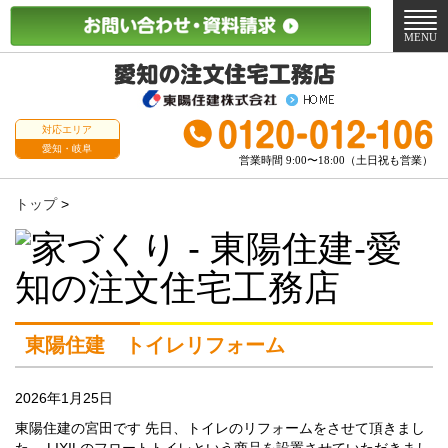
メ
ニ
MENU
ュ
ー
対応エリア
愛知・岐阜
営業時間 9:00〜18:00（土日祝も営業）
トップ
>
東陽住建 トイレリフォーム
2026年1月25日
東陽住建の宮田です 先日、トイレのリフォームをさせて頂きまし