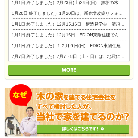
1月1日
終了しました）2月23日(土)24日(日) 無垢の木の家 完成見学会
1月20日
終了しました）1月20日は、新春増改築リフォームまつり＆家の修理祭り＆家電まつりです。
1月1日
終了しました）12月15.16日 構造見学会 清須市西枇杷島町弁天
1月1日
終了しました）12月16日 EDION東陽住建でんき OPEN第二弾イベント！！
1月1日
終了しました）１２月９日(日) EDION東陽住建でんき館プレＯＰＥＮ！＆家の修理まつり
7月7日
終了しました）7月7・8日（土・日）は、地震に強くて安心！暮らしを楽しむ東濃ひのきの平屋の家体験見学会を開催します。ぜひお越しください。