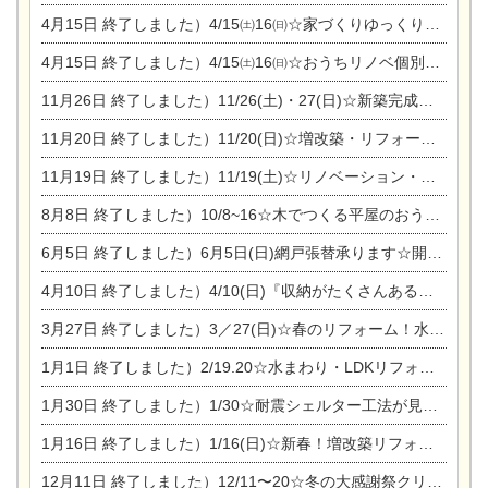
4月15日
終了しました）4/15㈯16㈰☆家づくりゆっくりじっくり個別相談会
4月15日
終了しました）4/15㈯16㈰☆おうちリノベ個別相談会
11月26日
終了しました）11/26(土)・27(日)☆新築完成見学会 in一宮市あずら
11月20日
終了しました）11/20(日)☆増改築・リフォームまつり＆秋の味覚まつり＆芸術祭
11月19日
終了しました）11/19(土)☆リノベーション・家の修理まつり＆増改築・リフォームまつりin扶桑ゴルフ
8月8日
終了しました）10/8~16☆木でつくる平屋のおうちのつくり方【完全予約制】
6月5日
終了しました）6月5日(日)網戸張替承ります☆開催！
4月10日
終了しました）4/10(日)『収納がたくさんあるおうち現場見学会』
3月27日
終了しました）3／27(日)☆春のリフォーム！水まわりLDKリフォーム相談会&今がチャンス！エアコン相談会
1月1日
終了しました）2/19.20☆水まわり・LDKリフォーム相談会＆エアコン相談会
1月30日
終了しました）1/30☆耐震シェルター工法が見れる完成見学会
1月16日
終了しました）1/16(日)☆新春！増改築リフォーム&家の修理まつり
12月11日
終了しました）12/11〜20☆冬の大感謝祭クリスマス相談会開催