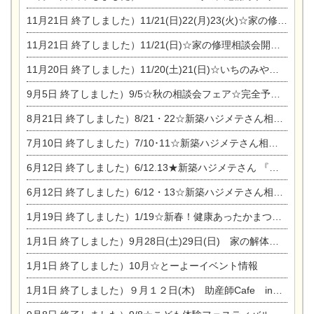
11月21日
終了しました）11/21(日)22(月)23(火)☆家の修理まつり＆増改築リフォーム相談会
11月21日
終了しました）11/21(日)☆家の修理相談会開催 in 扶桑オークビレッジ
11月20日
終了しました）11/20(土)21(日)☆いちのみや逸品市に出店します【ひのきのバラ販売】
9月5日
終了しました）9/5☆秋の相談会フェア☆完全予約制
8月21日
終了しました）8/21・22☆新築ハジメテさん相談会 『集まれ！農地に家を建てたい人！』
7月10日
終了しました）7/10･11☆新築ハジメテさん相談会 『集まれ！農地に家を建てたい人！』完全予約制
6月12日
終了しました）6/12.13★新築ハジメテさん 『木の家 現場体感見学会』
6月12日
終了しました）6/12・13☆新築ハジメテさん相談会『今ある土地に家を建てる際の注意点』
1月19日
終了しました）1/19☆新春！健康あったかまつり＆増改築リフォームまつり
1月1日
終了しました）9月28日(土)29日(日) 家の解体なんでも相談会
1月1日
終了しました）10月☆とーよーイベント情報
1月1日
終了しました）９月１２日(木) 助産師Cafe in東陽住建