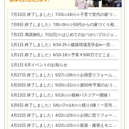
7月15日
終了しました）7/15㈯16㈰☆子育て世代の家づくり相談会
7月8日
終了しました）7/8㈯9㈰☆50代からの家づくり相談会
7月2日
満員御礼）7/2(日)☆はじめてのおつかいプロジェクト
1月1日
終了しました）6/24.25☆建築現場見学会in一宮市木曽川町
1月1日
終了しました）6/10-18☆予算￥500万でどこまでできるの？リフォーム相談会
1月1日
6月イベントのお知らせ
5月27日
終了しました）5/27㈯28㈰☆お得窓リフォーム個別相談会
5月20日
終了しました）5/20㈯21㈰☆築50年平屋のおうちリノベーション完成見学会
5月13日
終了しました）5/13㈯☆植林バスツアー開催！
5月6日
終了しました）5/6㈯7㈰14㈰☆残り1棟！一宮市限定モニター募集相談会(新築・建替え)
4月22日
終了しました）4/22㈯23㈰☆お得に窓リフォーム個別相談会
4月22日
終了しました）4/22㈯23㈰☆新築・建替えモニター募集個別相談会