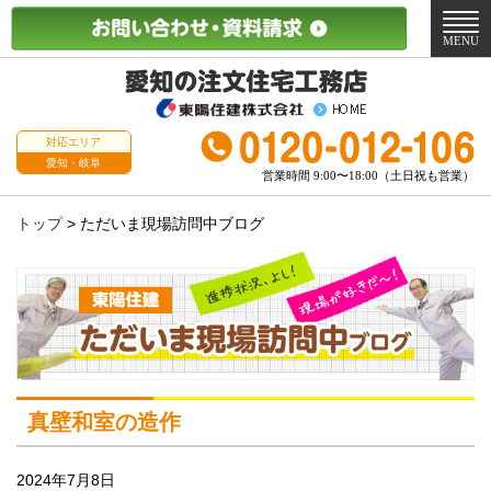
メ
ニ
MENU
ュ
ー
対応エリア
愛知・岐阜
営業時間 9:00〜18:00（土日祝も営業）
トップ
>
ただいま現場訪問中ブログ
真壁和室の造作
2024年7月8日