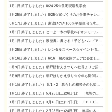
1月1日
終了しました）8/24.25☆住宅現場見学会
8月25日
終了しました）8/25☆家づくりのお仕事チャレンジ
8月17日
終了しました）東濃ひのき100％平屋住宅☆木の家完成見学会
1月1日
終了しました）とーよー木の学校inイオンモール木曽川
1月1日
終了しました）履歴書に書ける！子どもハンドアロマ講座☆
8月25日
終了しました）レンタルスペース☆イベント情報☆チャイルドアロマセラピスト
6月16日
終了しました）6/16 旬の家族フェアに参加します☆
6月9日
終了しました）網戸貼替えまつりへ社長よりご招待です♪
6月9日
終了しました）網戸はりかえ祭り☆今年も開催決定！
6月1日
終了しました）６/1・2 暮らしの相談会のお知らせ
1月1日
終了しました）5月25日(土)26日(日) 無垢の木の家体感見学会開催☆
1月1日
終了しました）3月16日(土)17日(日) ＥＤＩＯＮ東陽住建でんき館 総決算まつり
1月1日
終了しました）2月23日(土)24日(日) 無垢の木の家 完成見学会