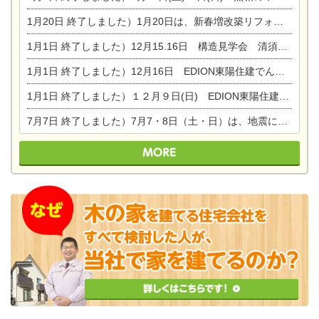
1月20日
終了しました）1月20日は、新春増改築リフォームまつり＆家の修理祭り＆家電まつりです。
1月1日
終了しました）12月15.16日 構造見学会 清須市西枇杷島町弁天
1月1日
終了しました）12月16日 EDION東陽住建でんき OPEN第二弾イベント！！
1月1日
終了しました）１２月９日(日) EDION東陽住建でんき館プレＯＰＥＮ！＆家の修理まつり
7月7日
終了しました）7月7・8日（土・日）は、地震に強くて安心！暮らしを楽しむ東濃ひのきの平屋の家体験見学会を開催します。ぜひお越しください。