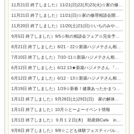
11月21日
終了しました）11/21(日)22(月)23(火)☆家の修理まつり＆増改築リフォーム相談会
11月21日
終了しました）11/21(日)☆家の修理相談会開催 in 扶桑オークビレッジ
11月20日
終了しました）11/20(土)21(日)☆いちのみや逸品市に出店します【ひのきのバラ販売】
9月5日
終了しました）9/5☆秋の相談会フェア☆完全予約制
8月21日
終了しました）8/21・22☆新築ハジメテさん相談会 『集まれ！農地に家を建てたい人！』
7月10日
終了しました）7/10･11☆新築ハジメテさん相談会 『集まれ！農地に家を建てたい人！』完全予約制
6月12日
終了しました）6/12.13★新築ハジメテさん 『木の家 現場体感見学会』
6月12日
終了しました）6/12・13☆新築ハジメテさん相談会『今ある土地に家を建てる際の注意点』
1月19日
終了しました）1/19☆新春！健康あったかまつり＆増改築リフォームまつり
1月1日
終了しました）9月28日(土)29日(日) 家の解体なんでも相談会
1月1日
終了しました）10月☆とーよーイベント情報
1月1日
終了しました）９月１２日(木) 助産師Cafe in東陽住建
9月8日
終了しました）9/8☆こども体験フェスティバル☆一宮市民会館