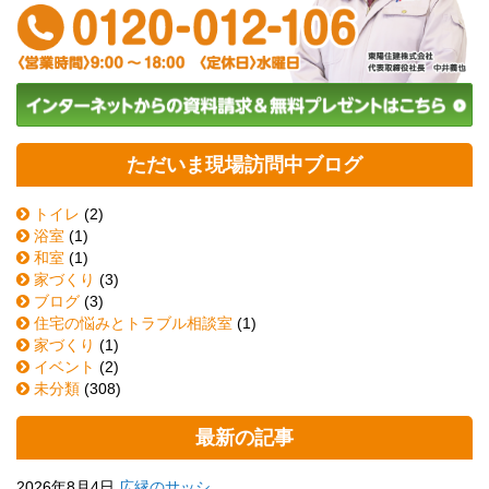
ただいま現場訪問中ブログ
トイレ
(2)
浴室
(1)
和室
(1)
家づくり
(3)
ブログ
(3)
住宅の悩みとトラブル相談室
(1)
家づくり
(1)
イベント
(2)
未分類
(308)
最新の記事
2026年8月4日
広縁のサッシ