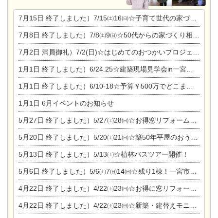
7月15日
終了しました）7/15㈯16㈰☆子育て世代の家づくり相談会
7月8日
終了しました）7/8㈯9㈰☆50代からの家づくり相談会
7月2日
満員御礼）7/2(日)☆はじめてのおつかいプロジェクト
1月1日
終了しました）6/24.25☆建築現場見学会in一宮市木曽川町
1月1日
終了しました）6/10-18☆予算￥500万でどこまでできるの？リフォーム相談会
1月1日
6月イベントのお知らせ
5月27日
終了しました）5/27㈯28㈰☆お得窓リフォーム個別相談会
5月20日
終了しました）5/20㈯21㈰☆築50年平屋のおうちリノベーション完成見学会
5月13日
終了しました）5/13㈯☆植林バスツアー開催！
5月6日
終了しました）5/6㈯7㈰14㈰☆残り1棟！一宮市限定モニター募集相談会(新築・建替え)
4月22日
終了しました）4/22㈯23㈰☆お得に窓リフォーム個別相談会
4月22日
終了しました）4/22㈯23㈰☆新築・建替えモニター募集個別相談会