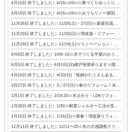
4月15日
終了しました）4/15㈯16㈰☆家づくりゆっくりじっくり個別相談会
4月15日
終了しました）4/15㈯16㈰☆おうちリノベ個別相談会
11月26日
終了しました）11/26(土)・27(日)☆新築完成見学会 in一宮市あずら
11月20日
終了しました）11/20(日)☆増改築・リフォームまつり＆秋の味覚まつり＆芸術祭
11月19日
終了しました）11/19(土)☆リノベーション・家の修理まつり＆増改築・リフォームまつりin扶桑ゴルフ
8月8日
終了しました）10/8~16☆木でつくる平屋のおうちのつくり方【完全予約制】
6月5日
終了しました）6月5日(日)網戸張替承ります☆開催！
4月10日
終了しました）4/10(日)『収納がたくさんあるおうち現場見学会』
3月27日
終了しました）3／27(日)☆春のリフォーム！水まわりLDKリフォーム相談会&今がチャンス！エアコン相談会
1月1日
終了しました）2/19.20☆水まわり・LDKリフォーム相談会＆エアコン相談会
1月30日
終了しました）1/30☆耐震シェルター工法が見れる完成見学会
1月16日
終了しました）1/16(日)☆新春！増改築リフォーム&家の修理まつり
12月11日
終了しました）12/11〜20☆冬の大感謝祭クリスマス相談会開催