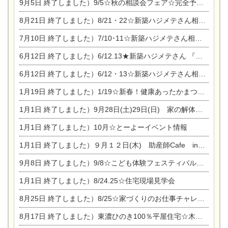
9月5日
終了しました）9/5☆秋の相談会フェア☆完全予約制
8月21日
終了しました）8/21・22☆新築ハジメテさん相談会 『集まれ！農地に家を建てたい人！』
7月10日
終了しました）7/10･11☆新築ハジメテさん相談会 『集まれ！農地に家を建てたい人！』完全予約制
6月12日
終了しました）6/12.13★新築ハジメテさん 『木の家 現場体感見学会』
6月12日
終了しました）6/12・13☆新築ハジメテさん相談会『今ある土地に家を建てる際の注意点』
1月19日
終了しました）1/19☆新春！健康あったかまつり＆増改築リフォームまつり
1月1日
終了しました）9月28日(土)29日(日) 家の解体なんでも相談会
1月1日
終了しました）10月☆とーよーイベント情報
1月1日
終了しました）９月１２日(木) 助産師Cafe in東陽住建
9月8日
終了しました）9/8☆こども体験フェスティバル☆一宮市民会館
1月1日
終了しました）8/24.25☆住宅現場見学会
8月25日
終了しました）8/25☆家づくりのお仕事チャレンジ
8月17日
終了しました）東濃ひのき100％平屋住宅☆木の家完成見学会