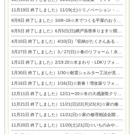
11月19日
終了しました）11/19(土)☆リノベーション・家の修理まつり＆増改築・リフォームまつりin扶桑ゴルフ
8月8日
終了しました）10/8~16☆木でつくる平屋のおうちのつくり方【完全予約制】
6月5日
終了しました）6月5日(日)網戸張替承ります☆開催！
4月10日
終了しました）4/10(日)『収納がたくさんあるおうち現場見学会』
3月27日
終了しました）3／27(日)☆春のリフォーム！水まわりLDKリフォーム相談会&今がチャンス！エアコン相談会
1月1日
終了しました）2/19.20☆水まわり・LDKリフォーム相談会＆エアコン相談会
1月30日
終了しました）1/30☆耐震シェルター工法が見れる完成見学会
1月16日
終了しました）1/16(日)☆新春！増改築リフォーム&家の修理まつり
12月11日
終了しました）12/11〜20☆冬の大感謝祭クリスマス相談会開催
11月21日
終了しました）11/21(日)22(月)23(火)☆家の修理まつり＆増改築リフォーム相談会
11月21日
終了しました）11/21(日)☆家の修理相談会開催 in 扶桑オークビレッジ
11月20日
終了しました）11/20(土)21(日)☆いちのみや逸品市に出店します【ひのきのバラ販売】