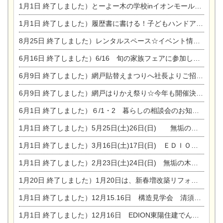
1月1日
終了しました）とーよー木の学校inイオンモール木曽川
1月1日
終了しました）履歴書に書ける！子どもハンドアロマ講座☆
8月25日
終了しました）レンタルスペース☆イベント情報☆チャイルドアロマセラピスト
6月16日
終了しました）6/16 旬の家族フェアに参加します☆
6月9日
終了しました）網戸貼替えまつりへ社長よりご招待です♪
6月9日
終了しました）網戸はりかえ祭り☆今年も開催決定！
6月1日
終了しました）６/1・2 暮らしの相談会のお知らせ
1月1日
終了しました）5月25日(土)26日(日) 無垢の木の家体感見学会開催☆
1月1日
終了しました）3月16日(土)17日(日) ＥＤＩＯＮ東陽住建でんき館 総決算まつり
1月1日
終了しました）2月23日(土)24日(日) 無垢の木の家 完成見学会
1月20日
終了しました）1月20日は、新春増改築リフォームまつり＆家の修理祭り＆家電まつりです。
1月1日
終了しました）12月15.16日 構造見学会 清須市西枇杷島町弁天
1月1日
終了しました）12月16日 EDION東陽住建でんき OPEN第二弾イベント！！