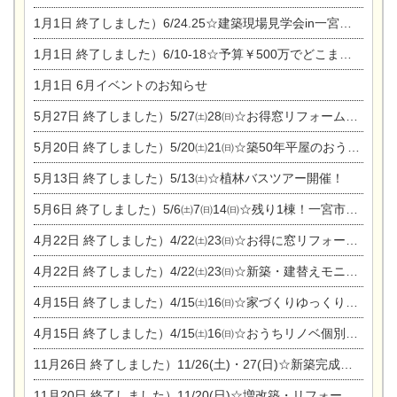
1月1日
終了しました）6/24.25☆建築現場見学会in一宮市木曽川町
1月1日
終了しました）6/10-18☆予算￥500万でどこまでできるの？リフォーム相談会
1月1日
6月イベントのお知らせ
5月27日
終了しました）5/27㈯28㈰☆お得窓リフォーム個別相談会
5月20日
終了しました）5/20㈯21㈰☆築50年平屋のおうちリノベーション完成見学会
5月13日
終了しました）5/13㈯☆植林バスツアー開催！
5月6日
終了しました）5/6㈯7㈰14㈰☆残り1棟！一宮市限定モニター募集相談会(新築・建替え)
4月22日
終了しました）4/22㈯23㈰☆お得に窓リフォーム個別相談会
4月22日
終了しました）4/22㈯23㈰☆新築・建替えモニター募集個別相談会
4月15日
終了しました）4/15㈯16㈰☆家づくりゆっくりじっくり個別相談会
4月15日
終了しました）4/15㈯16㈰☆おうちリノベ個別相談会
11月26日
終了しました）11/26(土)・27(日)☆新築完成見学会 in一宮市あずら
11月20日
終了しました）11/20(日)☆増改築・リフォームまつり＆秋の味覚まつり＆芸術祭