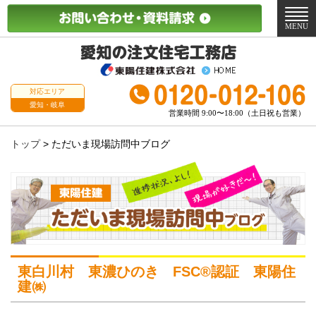
メ
ニ
MENU
ュ
ー
対応エリア
愛知・岐阜
営業時間 9:00〜18:00（土日祝も営業）
トップ
>
ただいま現場訪問中ブログ
東白川村 東濃ひのき FSC®認証 東陽住
建㈱