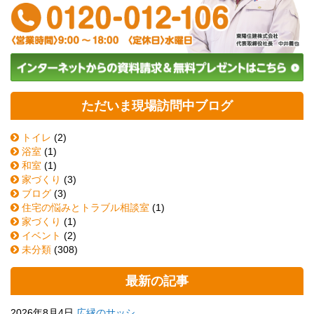
ただいま現場訪問中ブログ
トイレ
(2)
浴室
(1)
和室
(1)
家づくり
(3)
ブログ
(3)
住宅の悩みとトラブル相談室
(1)
家づくり
(1)
イベント
(2)
未分類
(308)
最新の記事
2026年8月4日
広縁のサッシ