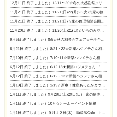
12月11日
終了しました）12/11〜20☆冬の大感謝祭クリスマス相談会開催
11月21日
終了しました）11/21(日)22(月)23(火)☆家の修理まつり＆増改築リフォーム相談会
11月21日
終了しました）11/21(日)☆家の修理相談会開催 in 扶桑オークビレッジ
11月20日
終了しました）11/20(土)21(日)☆いちのみや逸品市に出店します【ひのきのバラ販売】
9月5日
終了しました）9/5☆秋の相談会フェア☆完全予約制
8月21日
終了しました）8/21・22☆新築ハジメテさん相談会 『集まれ！農地に家を建てたい人！』
7月10日
終了しました）7/10･11☆新築ハジメテさん相談会 『集まれ！農地に家を建てたい人！』完全予約制
6月12日
終了しました）6/12.13★新築ハジメテさん 『木の家 現場体感見学会』
6月12日
終了しました）6/12・13☆新築ハジメテさん相談会『今ある土地に家を建てる際の注意点』
1月19日
終了しました）1/19☆新春！健康あったかまつり＆増改築リフォームまつり
1月1日
終了しました）9月28日(土)29日(日) 家の解体なんでも相談会
1月1日
終了しました）10月☆とーよーイベント情報
1月1日
終了しました）９月１２日(木) 助産師Cafe in東陽住建