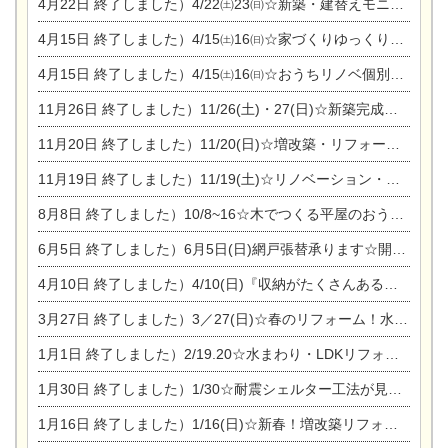
4月22日
終了しました）4/22㈯23㈰☆新築・建替えモニター募集個別相談会
4月15日
終了しました）4/15㈯16㈰☆家づくりゆっくりじっくり個別相談会
4月15日
終了しました）4/15㈯16㈰☆おうちリノベ個別相談会
11月26日
終了しました）11/26(土)・27(日)☆新築完成見学会 in一宮市あずら
11月20日
終了しました）11/20(日)☆増改築・リフォームまつり＆秋の味覚まつり＆芸術祭
11月19日
終了しました）11/19(土)☆リノベーション・家の修理まつり＆増改築・リフォームまつりin扶桑ゴルフ
8月8日
終了しました）10/8~16☆木でつくる平屋のおうちのつくり方【完全予約制】
6月5日
終了しました）6月5日(日)網戸張替承ります☆開催！
4月10日
終了しました）4/10(日)『収納がたくさんあるおうち現場見学会』
3月27日
終了しました）3／27(日)☆春のリフォーム！水まわりLDKリフォーム相談会&今がチャンス！エアコン相談会
1月1日
終了しました）2/19.20☆水まわり・LDKリフォーム相談会＆エアコン相談会
1月30日
終了しました）1/30☆耐震シェルター工法が見れる完成見学会
1月16日
終了しました）1/16(日)☆新春！増改築リフォーム&家の修理まつり