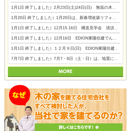
1月1日
終了しました）2月23日(土)24日(日) 無垢の木の家 完成見学会
1月20日
終了しました）1月20日は、新春増改築リフォームまつり＆家の修理祭り＆家電まつりです。
1月1日
終了しました）12月15.16日 構造見学会 清須市西枇杷島町弁天
1月1日
終了しました）12月16日 EDION東陽住建でんき OPEN第二弾イベント！！
1月1日
終了しました）１２月９日(日) EDION東陽住建でんき館プレＯＰＥＮ！＆家の修理まつり
7月7日
終了しました）7月7・8日（土・日）は、地震に強くて安心！暮らしを楽しむ東濃ひのきの平屋の家体験見学会を開催します。ぜひお越しください。