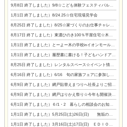
9月8日
終了しました）9/8☆こども体験フェスティバル☆一宮市民会館
1月1日
終了しました）8/24.25☆住宅現場見学会
8月25日
終了しました）8/25☆家づくりのお仕事チャレンジ
8月17日
終了しました）東濃ひのき100％平屋住宅☆木の家完成見学会
1月1日
終了しました）とーよー木の学校inイオンモール木曽川
1月1日
終了しました）履歴書に書ける！子どもハンドアロマ講座☆
8月25日
終了しました）レンタルスペース☆イベント情報☆チャイルドアロマセラピスト
6月16日
終了しました）6/16 旬の家族フェアに参加します☆
6月9日
終了しました）網戸貼替えまつりへ社長よりご招待です♪
6月9日
終了しました）網戸はりかえ祭り☆今年も開催決定！
6月1日
終了しました）６/1・2 暮らしの相談会のお知らせ
1月1日
終了しました）5月25日(土)26日(日) 無垢の木の家体感見学会開催☆
1月1日
終了しました）3月16日(土)17日(日) ＥＤＩＯＮ東陽住建でんき館 総決算まつり