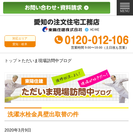
メ
ニ
MENU
ュ
ー
対応エリア
愛知・岐阜
営業時間 9:00〜18:00（土日祝も営業）
トップ
>
ただいま現場訪問中ブログ
洗濯水栓金具壁出取替の件
2020年3月9日