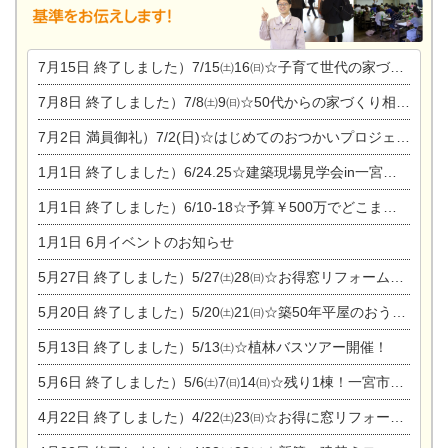
7月15日
終了しました）7/15㈯16㈰☆子育て世代の家づくり相談会
7月8日
終了しました）7/8㈯9㈰☆50代からの家づくり相談会
7月2日
満員御礼）7/2(日)☆はじめてのおつかいプロジェクト
1月1日
終了しました）6/24.25☆建築現場見学会in一宮市木曽川町
1月1日
終了しました）6/10-18☆予算￥500万でどこまでできるの？リフォーム相談会
1月1日
6月イベントのお知らせ
5月27日
終了しました）5/27㈯28㈰☆お得窓リフォーム個別相談会
5月20日
終了しました）5/20㈯21㈰☆築50年平屋のおうちリノベーション完成見学会
5月13日
終了しました）5/13㈯☆植林バスツアー開催！
5月6日
終了しました）5/6㈯7㈰14㈰☆残り1棟！一宮市限定モニター募集相談会(新築・建替え)
4月22日
終了しました）4/22㈯23㈰☆お得に窓リフォーム個別相談会