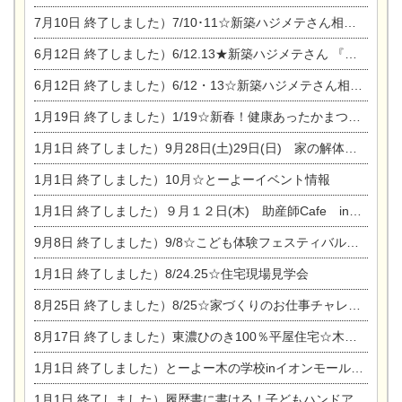
7月10日
終了しました）7/10･11☆新築ハジメテさん相談会 『集まれ！農地に家を建てたい人！』完全予約制
6月12日
終了しました）6/12.13★新築ハジメテさん 『木の家 現場体感見学会』
6月12日
終了しました）6/12・13☆新築ハジメテさん相談会『今ある土地に家を建てる際の注意点』
1月19日
終了しました）1/19☆新春！健康あったかまつり＆増改築リフォームまつり
1月1日
終了しました）9月28日(土)29日(日) 家の解体なんでも相談会
1月1日
終了しました）10月☆とーよーイベント情報
1月1日
終了しました）９月１２日(木) 助産師Cafe in東陽住建
9月8日
終了しました）9/8☆こども体験フェスティバル☆一宮市民会館
1月1日
終了しました）8/24.25☆住宅現場見学会
8月25日
終了しました）8/25☆家づくりのお仕事チャレンジ
8月17日
終了しました）東濃ひのき100％平屋住宅☆木の家完成見学会
1月1日
終了しました）とーよー木の学校inイオンモール木曽川
1月1日
終了しました）履歴書に書ける！子どもハンドアロマ講座☆