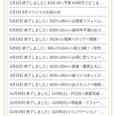
1月1日
終了しました）6/10-18☆予算￥500万でどこまでできるの？リフォーム相談会
1月1日
6月イベントのお知らせ
5月27日
終了しました）5/27㈯28㈰☆お得窓リフォーム個別相談会
5月20日
終了しました）5/20㈯21㈰☆築50年平屋のおうちリノベーション完成見学会
5月13日
終了しました）5/13㈯☆植林バスツアー開催！
5月6日
終了しました）5/6㈯7㈰14㈰☆残り1棟！一宮市限定モニター募集相談会(新築・建替え)
4月22日
終了しました）4/22㈯23㈰☆お得に窓リフォーム個別相談会
4月22日
終了しました）4/22㈯23㈰☆新築・建替えモニター募集個別相談会
4月15日
終了しました）4/15㈯16㈰☆家づくりゆっくりじっくり個別相談会
4月15日
終了しました）4/15㈯16㈰☆おうちリノベ個別相談会
11月26日
終了しました）11/26(土)・27(日)☆新築完成見学会 in一宮市あずら
11月20日
終了しました）11/20(日)☆増改築・リフォームまつり＆秋の味覚まつり＆芸術祭
11月19日
終了しました）11/19(土)☆リノベーション・家の修理まつり＆増改築・リフォームまつりin扶桑ゴルフ