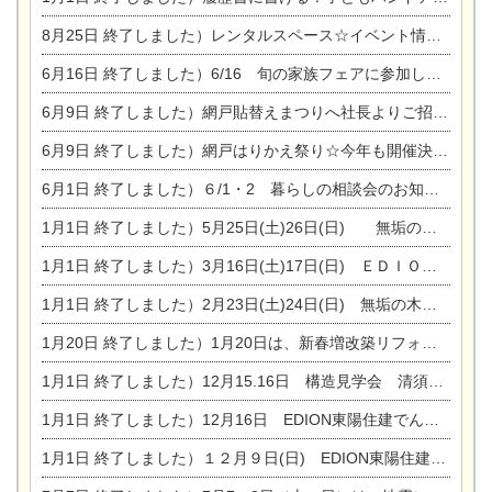
8月25日
終了しました）レンタルスペース☆イベント情報☆チャイルドアロマセラピスト
6月16日
終了しました）6/16 旬の家族フェアに参加します☆
6月9日
終了しました）網戸貼替えまつりへ社長よりご招待です♪
6月9日
終了しました）網戸はりかえ祭り☆今年も開催決定！
6月1日
終了しました）６/1・2 暮らしの相談会のお知らせ
1月1日
終了しました）5月25日(土)26日(日) 無垢の木の家体感見学会開催☆
1月1日
終了しました）3月16日(土)17日(日) ＥＤＩＯＮ東陽住建でんき館 総決算まつり
1月1日
終了しました）2月23日(土)24日(日) 無垢の木の家 完成見学会
1月20日
終了しました）1月20日は、新春増改築リフォームまつり＆家の修理祭り＆家電まつりです。
1月1日
終了しました）12月15.16日 構造見学会 清須市西枇杷島町弁天
1月1日
終了しました）12月16日 EDION東陽住建でんき OPEN第二弾イベント！！
1月1日
終了しました）１２月９日(日) EDION東陽住建でんき館プレＯＰＥＮ！＆家の修理まつり