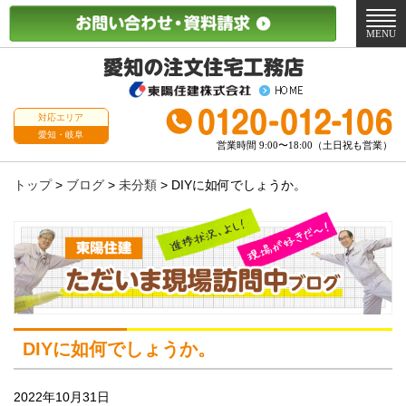
メ
ニ
MENU
ュ
ー
対応エリア
愛知・岐阜
営業時間 9:00〜18:00（土日祝も営業）
トップ
>
ブログ
>
未分類
>
DIYに如何でしょうか。
DIYに如何でしょうか。
2022年10月31日