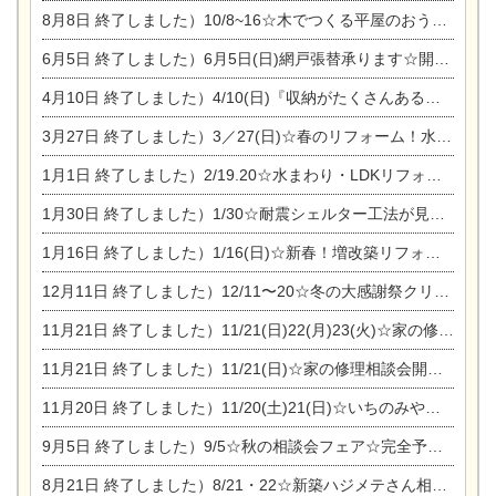
8月8日
終了しました）10/8~16☆木でつくる平屋のおうちのつくり方【完全予約制】
6月5日
終了しました）6月5日(日)網戸張替承ります☆開催！
4月10日
終了しました）4/10(日)『収納がたくさんあるおうち現場見学会』
3月27日
終了しました）3／27(日)☆春のリフォーム！水まわりLDKリフォーム相談会&今がチャンス！エアコン相談会
1月1日
終了しました）2/19.20☆水まわり・LDKリフォーム相談会＆エアコン相談会
1月30日
終了しました）1/30☆耐震シェルター工法が見れる完成見学会
1月16日
終了しました）1/16(日)☆新春！増改築リフォーム&家の修理まつり
12月11日
終了しました）12/11〜20☆冬の大感謝祭クリスマス相談会開催
11月21日
終了しました）11/21(日)22(月)23(火)☆家の修理まつり＆増改築リフォーム相談会
11月21日
終了しました）11/21(日)☆家の修理相談会開催 in 扶桑オークビレッジ
11月20日
終了しました）11/20(土)21(日)☆いちのみや逸品市に出店します【ひのきのバラ販売】
9月5日
終了しました）9/5☆秋の相談会フェア☆完全予約制
8月21日
終了しました）8/21・22☆新築ハジメテさん相談会 『集まれ！農地に家を建てたい人！』