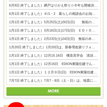
6月9日
終了しました）網戸はりかえ祭り☆今年も開催決定！
6月1日
終了しました）６/1・2 暮らしの相談会のお知らせ
1月1日
終了しました）5月25日(土)26日(日) 無垢の木の家体感見学会開催☆
1月1日
終了しました）3月16日(土)17日(日) ＥＤＩＯＮ東陽住建でんき館 総決算まつり
1月1日
終了しました）2月23日(土)24日(日) 無垢の木の家 完成見学会
1月20日
終了しました）1月20日は、新春増改築リフォームまつり＆家の修理祭り＆家電まつりです。
1月1日
終了しました）12月15.16日 構造見学会 清須市西枇杷島町弁天
1月1日
終了しました）12月16日 EDION東陽住建でんき OPEN第二弾イベント！！
1月1日
終了しました）１２月９日(日) EDION東陽住建でんき館プレＯＰＥＮ！＆家の修理まつり
7月7日
終了しました）7月7・8日（土・日）は、地震に強くて安心！暮らしを楽しむ東濃ひのきの平屋の家体験見学会を開催します。ぜひお越しください。