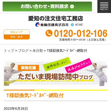
メ
ニ
MENU
ュ
ー
対応エリア
愛知・岐阜
営業時間 9:00〜18:00（土日祝も営業）
トップ
>
ブログ
>
未分類
>
T様邸換気ﾌｰﾄﾞｶﾊﾞｰ網取付
T様邸換気ﾌｰﾄﾞｶﾊﾞｰ網取付
2023年6月26日