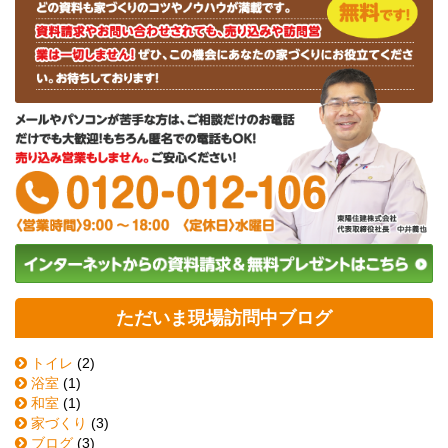
ただいま現場訪問中ブログ
トイレ
(2)
浴室
(1)
和室
(1)
家づくり
(3)
ブログ
(3)