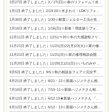
3月27日
終了しました）3／27(日)☆春のリフォーム！水まわりLDKリフォーム相談会&今がチャンス！エアコン相談会
1月1日
終了しました）2/19.20☆水まわり・LDKリフォーム相談会＆エアコン相談会
1月30日
終了しました）1/30☆耐震シェルター工法が見れる完成見学会
1月16日
終了しました）1/16(日)☆新春！増改築リフォーム&家の修理まつり
12月11日
終了しました）12/11〜20☆冬の大感謝祭クリスマス相談会開催
11月21日
終了しました）11/21(日)22(月)23(火)☆家の修理まつり＆増改築リフォーム相談会
11月21日
終了しました）11/21(日)☆家の修理相談会開催 in 扶桑オークビレッジ
11月20日
終了しました）11/20(土)21(日)☆いちのみや逸品市に出店します【ひのきのバラ販売】
9月5日
終了しました）9/5☆秋の相談会フェア☆完全予約制
8月21日
終了しました）8/21・22☆新築ハジメテさん相談会 『集まれ！農地に家を建てたい人！』
7月10日
終了しました）7/10･11☆新築ハジメテさん相談会 『集まれ！農地に家を建てたい人！』完全予約制
6月12日
終了しました）6/12.13★新築ハジメテさん 『木の家 現場体感見学会』
6月12日
終了しました）6/12・13☆新築ハジメテさん相談会『今ある土地に家を建てる際の注意点』