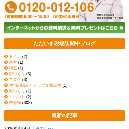
ただいま現場訪問中ブログ
トイレ
(2)
浴室
(1)
和室
(1)
家づくり
(3)
ブログ
(3)
住宅の悩みとトラブル相談室
(1)
家づくり
(1)
イベント
(2)
未分類
(308)
最新の記事
2026年8月4日
広縁のサッシ