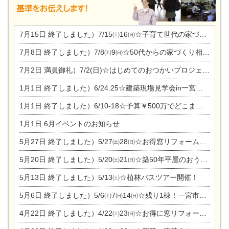
7月15日
終了しました）7/15㈯16㈰☆子育て世代の家づくり相談会
7月8日
終了しました）7/8㈯9㈰☆50代からの家づくり相談会
7月2日
満員御礼）7/2(日)☆はじめてのおつかいプロジェクト
1月1日
終了しました）6/24.25☆建築現場見学会in一宮市木曽川町
1月1日
終了しました）6/10-18☆予算￥500万でどこまでできるの？リフォーム相談会
1月1日
6月イベントのお知らせ
5月27日
終了しました）5/27㈯28㈰☆お得窓リフォーム個別相談会
5月20日
終了しました）5/20㈯21㈰☆築50年平屋のおうちリノベーション完成見学会
5月13日
終了しました）5/13㈯☆植林バスツアー開催！
5月6日
終了しました）5/6㈯7㈰14㈰☆残り1棟！一宮市限定モニター募集相談会(新築・建替え)
4月22日
終了しました）4/22㈯23㈰☆お得に窓リフォーム個別相談会