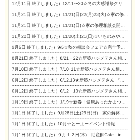
12月11日
終了しました）12/11〜20☆冬の大感謝祭クリスマス相談会開催
11月21日
終了しました）11/21(日)22(月)23(火)☆家の修理まつり＆増改築リフォーム相談会
11月21日
終了しました）11/21(日)☆家の修理相談会開催 in 扶桑オークビレッジ
11月20日
終了しました）11/20(土)21(日)☆いちのみや逸品市に出店します【ひのきのバラ販売】
9月5日
終了しました）9/5☆秋の相談会フェア☆完全予約制
8月21日
終了しました）8/21・22☆新築ハジメテさん相談会 『集まれ！農地に家を建てたい人！』
7月10日
終了しました）7/10･11☆新築ハジメテさん相談会 『集まれ！農地に家を建てたい人！』完全予約制
6月12日
終了しました）6/12.13★新築ハジメテさん 『木の家 現場体感見学会』
6月12日
終了しました）6/12・13☆新築ハジメテさん相談会『今ある土地に家を建てる際の注意点』
1月19日
終了しました）1/19☆新春！健康あったかまつり＆増改築リフォームまつり
1月1日
終了しました）9月28日(土)29日(日) 家の解体なんでも相談会
1月1日
終了しました）10月☆とーよーイベント情報
1月1日
終了しました）９月１２日(木) 助産師Cafe in東陽住建