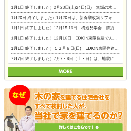
1月1日
終了しました）2月23日(土)24日(日) 無垢の木の家 完成見学会
1月20日
終了しました）1月20日は、新春増改築リフォームまつり＆家の修理祭り＆家電まつりです。
1月1日
終了しました）12月15.16日 構造見学会 清須市西枇杷島町弁天
1月1日
終了しました）12月16日 EDION東陽住建でんき OPEN第二弾イベント！！
1月1日
終了しました）１２月９日(日) EDION東陽住建でんき館プレＯＰＥＮ！＆家の修理まつり
7月7日
終了しました）7月7・8日（土・日）は、地震に強くて安心！暮らしを楽しむ東濃ひのきの平屋の家体験見学会を開催します。ぜひお越しください。