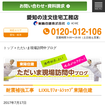
メ
ニ
MENU
ュ
ー
対応エリア
愛知・岐阜
営業時間 9:00〜18:00（土日祝も営業）
トップ
>
ただいま現場訪問中ブログ
耐震補強工事 LIXILﾘﾌｫｰﾑｼｮｯﾌﾟ東陽住建
2017年7月17日