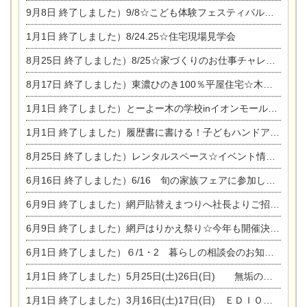
9月8日
終了しました）9/8☆こども体験フェスティバル☆一宮市民会館
1月1日
終了しました）8/24.25☆住宅現場見学会
8月25日
終了しました）8/25☆家づくりのお仕事チャレンジ
8月17日
終了しました）東濃ひのき100％平屋住宅☆木の家完成見学会
1月1日
終了しました）とーよー木の学校inイオンモール木曽川
1月1日
終了しました）履歴書に書ける！子どもハンドアロマ講座☆
8月25日
終了しました）レンタルスペース☆イベント情報☆チャイルドアロマセラピスト
6月16日
終了しました）6/16 旬の家族フェアに参加します☆
6月9日
終了しました）網戸貼替えまつりへ社長よりご招待です♪
6月9日
終了しました）網戸はりかえ祭り☆今年も開催決定！
6月1日
終了しました）６/1・2 暮らしの相談会のお知らせ
1月1日
終了しました）5月25日(土)26日(日) 無垢の木の家体感見学会開催☆
1月1日
終了しました）3月16日(土)17日(日) ＥＤＩＯＮ東陽住建でんき館 総決算まつり