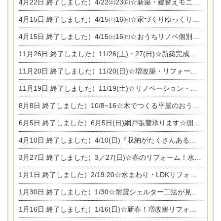
4月22日
終了しました）4/22㈯23㈰☆新築・建替えモニター募集個別相談会
4月15日
終了しました）4/15㈯16㈰☆家づくりゆっくりじっくり個別相談会
4月15日
終了しました）4/15㈯16㈰☆おうちリノベ個別相談会
11月26日
終了しました）11/26(土)・27(日)☆新築完成見学会 in一宮市あずら
11月20日
終了しました）11/20(日)☆増改築・リフォームまつり＆秋の味覚まつり＆芸術祭
11月19日
終了しました）11/19(土)☆リノベーション・家の修理まつり＆増改築・リフォームまつりin扶桑ゴルフ
8月8日
終了しました）10/8~16☆木でつくる平屋のおうちのつくり方【完全予約制】
6月5日
終了しました）6月5日(日)網戸張替承ります☆開催！
4月10日
終了しました）4/10(日)『収納がたくさんあるおうち現場見学会』
3月27日
終了しました）3／27(日)☆春のリフォーム！水まわりLDKリフォーム相談会&今がチャンス！エアコン相談会
1月1日
終了しました）2/19.20☆水まわり・LDKリフォーム相談会＆エアコン相談会
1月30日
終了しました）1/30☆耐震シェルター工法が見れる完成見学会
1月16日
終了しました）1/16(日)☆新春！増改築リフォーム&家の修理まつり