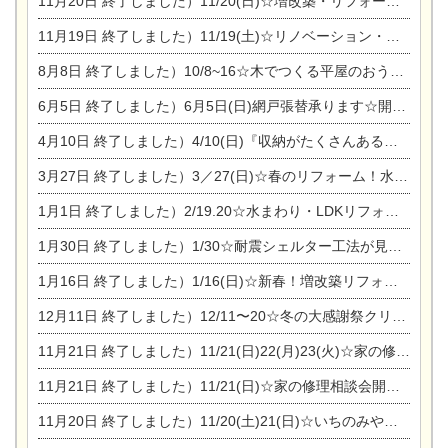
11月20日
終了しました）11/20(日)☆増改築・リフォームまつり＆秋の味覚まつり＆芸術祭
11月19日
終了しました）11/19(土)☆リノベーション・家の修理まつり＆増改築・リフォームまつりin扶桑ゴルフ
8月8日
終了しました）10/8~16☆木でつくる平屋のおうちのつくり方【完全予約制】
6月5日
終了しました）6月5日(日)網戸張替承ります☆開催！
4月10日
終了しました）4/10(日)『収納がたくさんあるおうち現場見学会』
3月27日
終了しました）3／27(日)☆春のリフォーム！水まわりLDKリフォーム相談会&今がチャンス！エアコン相談会
1月1日
終了しました）2/19.20☆水まわり・LDKリフォーム相談会＆エアコン相談会
1月30日
終了しました）1/30☆耐震シェルター工法が見れる完成見学会
1月16日
終了しました）1/16(日)☆新春！増改築リフォーム&家の修理まつり
12月11日
終了しました）12/11〜20☆冬の大感謝祭クリスマス相談会開催
11月21日
終了しました）11/21(日)22(月)23(火)☆家の修理まつり＆増改築リフォーム相談会
11月21日
終了しました）11/21(日)☆家の修理相談会開催 in 扶桑オークビレッジ
11月20日
終了しました）11/20(土)21(日)☆いちのみや逸品市に出店します【ひのきのバラ販売】