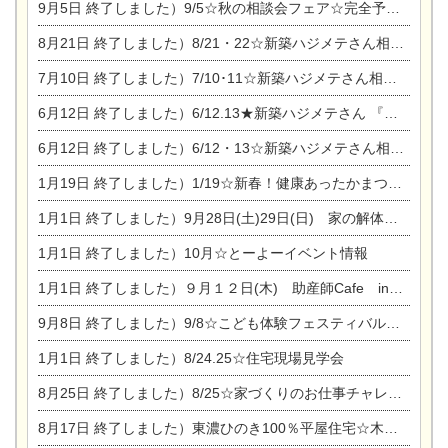
9月5日
終了しました）9/5☆秋の相談会フェア☆完全予約制
8月21日
終了しました）8/21・22☆新築ハジメテさん相談会 『集まれ！農地に家を建てたい人！』
7月10日
終了しました）7/10･11☆新築ハジメテさん相談会 『集まれ！農地に家を建てたい人！』完全予約制
6月12日
終了しました）6/12.13★新築ハジメテさん 『木の家 現場体感見学会』
6月12日
終了しました）6/12・13☆新築ハジメテさん相談会『今ある土地に家を建てる際の注意点』
1月19日
終了しました）1/19☆新春！健康あったかまつり＆増改築リフォームまつり
1月1日
終了しました）9月28日(土)29日(日) 家の解体なんでも相談会
1月1日
終了しました）10月☆とーよーイベント情報
1月1日
終了しました）９月１２日(木) 助産師Cafe in東陽住建
9月8日
終了しました）9/8☆こども体験フェスティバル☆一宮市民会館
1月1日
終了しました）8/24.25☆住宅現場見学会
8月25日
終了しました）8/25☆家づくりのお仕事チャレンジ
8月17日
終了しました）東濃ひのき100％平屋住宅☆木の家完成見学会