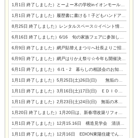
1月1日
終了しました）とーよー木の学校inイオンモール木曽川
1月1日
終了しました）履歴書に書ける！子どもハンドアロマ講座☆
8月25日
終了しました）レンタルスペース☆イベント情報☆チャイルドアロマセラピスト
6月16日
終了しました）6/16 旬の家族フェアに参加します☆
6月9日
終了しました）網戸貼替えまつりへ社長よりご招待です♪
6月9日
終了しました）網戸はりかえ祭り☆今年も開催決定！
6月1日
終了しました）６/1・2 暮らしの相談会のお知らせ
1月1日
終了しました）5月25日(土)26日(日) 無垢の木の家体感見学会開催☆
1月1日
終了しました）3月16日(土)17日(日) ＥＤＩＯＮ東陽住建でんき館 総決算まつり
1月1日
終了しました）2月23日(土)24日(日) 無垢の木の家 完成見学会
1月20日
終了しました）1月20日は、新春増改築リフォームまつり＆家の修理祭り＆家電まつりです。
1月1日
終了しました）12月15.16日 構造見学会 清須市西枇杷島町弁天
1月1日
終了しました）12月16日 EDION東陽住建でんき OPEN第二弾イベント！！