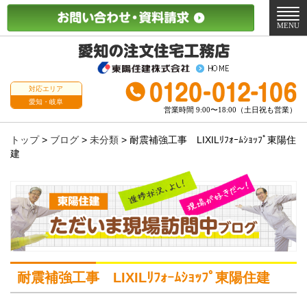
メ
ニ
MENU
ュ
ー
対応エリア
愛知・岐阜
営業時間 9:00〜18:00（土日祝も営業）
トップ
>
ブログ
>
未分類
>
耐震補強工事 LIXILﾘﾌｫｰﾑｼｮｯﾌﾟ東陽住
建
耐震補強工事 LIXILﾘﾌｫｰﾑｼｮｯﾌﾟ東陽住建