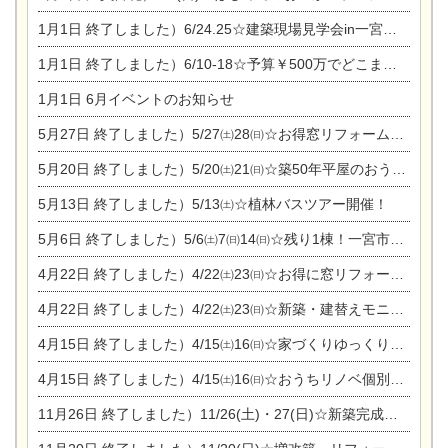
1月1日
終了しました）6/24.25☆建築現場見学会in一宮市木曽川町
1月1日
終了しました）6/10-18☆予算￥500万でどこまでできるの？リフォーム相談会
1月1日
6月イベントのお知らせ
5月27日
終了しました）5/27㈯28㈰☆お得窓リフォーム個別相談会
5月20日
終了しました）5/20㈯21㈰☆築50年平屋のおうちリノベーション完成見学会
5月13日
終了しました）5/13㈯☆植林バスツアー開催！
5月6日
終了しました）5/6㈯7㈰14㈰☆残り1棟！一宮市限定モニター募集相談会(新築・建替え)
4月22日
終了しました）4/22㈯23㈰☆お得に窓リフォーム個別相談会
4月22日
終了しました）4/22㈯23㈰☆新築・建替えモニター募集個別相談会
4月15日
終了しました）4/15㈯16㈰☆家づくりゆっくりじっくり個別相談会
4月15日
終了しました）4/15㈯16㈰☆おうちリノベ個別相談会
11月26日
終了しました）11/26(土)・27(日)☆新築完成見学会 in一宮市あずら