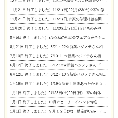
12月11日
終了しました）12/11〜20☆冬の大感謝祭クリスマス相談会開催
11月21日
終了しました）11/21(日)22(月)23(火)☆家の修理まつり＆増改築リフォーム相談会
11月21日
終了しました）11/21(日)☆家の修理相談会開催 in 扶桑オークビレッジ
11月20日
終了しました）11/20(土)21(日)☆いちのみや逸品市に出店します【ひのきのバラ販売】
9月5日
終了しました）9/5☆秋の相談会フェア☆完全予約制
8月21日
終了しました）8/21・22☆新築ハジメテさん相談会 『集まれ！農地に家を建てたい人！』
7月10日
終了しました）7/10･11☆新築ハジメテさん相談会 『集まれ！農地に家を建てたい人！』完全予約制
6月12日
終了しました）6/12.13★新築ハジメテさん 『木の家 現場体感見学会』
6月12日
終了しました）6/12・13☆新築ハジメテさん相談会『今ある土地に家を建てる際の注意点』
1月19日
終了しました）1/19☆新春！健康あったかまつり＆増改築リフォームまつり
1月1日
終了しました）9月28日(土)29日(日) 家の解体なんでも相談会
1月1日
終了しました）10月☆とーよーイベント情報
1月1日
終了しました）９月１２日(木) 助産師Cafe in東陽住建