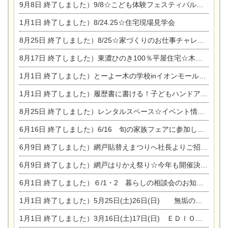
9月8日
終了しました）9/8☆こども体験フェスティバル☆一宮市民会館
1月1日
終了しました）8/24.25☆住宅現場見学会
8月25日
終了しました）8/25☆家づくりのお仕事チャレンジ
8月17日
終了しました）東濃ひのき100％平屋住宅☆木の家完成見学会
1月1日
終了しました）とーよー木の学校inイオンモール木曽川
1月1日
終了しました）履歴書に書ける！子どもハンドアロマ講座☆
8月25日
終了しました）レンタルスペース☆イベント情報☆チャイルドアロマセラピスト
6月16日
終了しました）6/16 旬の家族フェアに参加します☆
6月9日
終了しました）網戸貼替えまつりへ社長よりご招待です♪
6月9日
終了しました）網戸はりかえ祭り☆今年も開催決定！
6月1日
終了しました）６/1・2 暮らしの相談会のお知らせ
1月1日
終了しました）5月25日(土)26日(日) 無垢の木の家体感見学会開催☆
1月1日
終了しました）3月16日(土)17日(日) ＥＤＩＯＮ東陽住建でんき館 総決算まつり