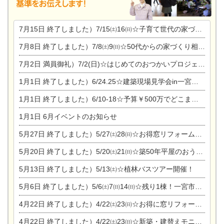
7月15日
終了しました）7/15㈯16㈰☆子育て世代の家づくり相談会
7月8日
終了しました）7/8㈯9㈰☆50代からの家づくり相談会
7月2日
満員御礼）7/2(日)☆はじめてのおつかいプロジェクト
1月1日
終了しました）6/24.25☆建築現場見学会in一宮市木曽川町
1月1日
終了しました）6/10-18☆予算￥500万でどこまでできるの？リフォーム相談会
1月1日
6月イベントのお知らせ
5月27日
終了しました）5/27㈯28㈰☆お得窓リフォーム個別相談会
5月20日
終了しました）5/20㈯21㈰☆築50年平屋のおうちリノベーション完成見学会
5月13日
終了しました）5/13㈯☆植林バスツアー開催！
5月6日
終了しました）5/6㈯7㈰14㈰☆残り1棟！一宮市限定モニター募集相談会(新築・建替え)
4月22日
終了しました）4/22㈯23㈰☆お得に窓リフォーム個別相談会
4月22日
終了しました）4/22㈯23㈰☆新築・建替えモニター募集個別相談会