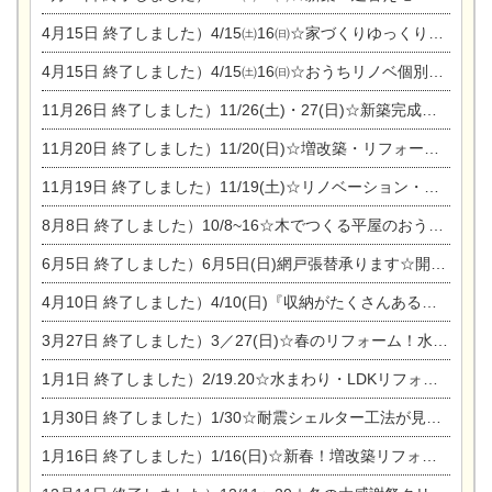
4月15日
終了しました）4/15㈯16㈰☆家づくりゆっくりじっくり個別相談会
4月15日
終了しました）4/15㈯16㈰☆おうちリノベ個別相談会
11月26日
終了しました）11/26(土)・27(日)☆新築完成見学会 in一宮市あずら
11月20日
終了しました）11/20(日)☆増改築・リフォームまつり＆秋の味覚まつり＆芸術祭
11月19日
終了しました）11/19(土)☆リノベーション・家の修理まつり＆増改築・リフォームまつりin扶桑ゴルフ
8月8日
終了しました）10/8~16☆木でつくる平屋のおうちのつくり方【完全予約制】
6月5日
終了しました）6月5日(日)網戸張替承ります☆開催！
4月10日
終了しました）4/10(日)『収納がたくさんあるおうち現場見学会』
3月27日
終了しました）3／27(日)☆春のリフォーム！水まわりLDKリフォーム相談会&今がチャンス！エアコン相談会
1月1日
終了しました）2/19.20☆水まわり・LDKリフォーム相談会＆エアコン相談会
1月30日
終了しました）1/30☆耐震シェルター工法が見れる完成見学会
1月16日
終了しました）1/16(日)☆新春！増改築リフォーム&家の修理まつり