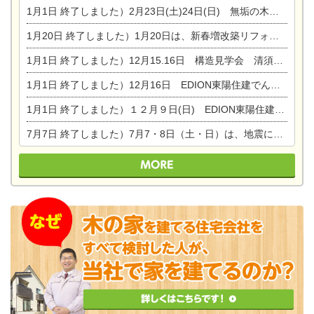
1月1日
終了しました）2月23日(土)24日(日) 無垢の木の家 完成見学会
1月20日
終了しました）1月20日は、新春増改築リフォームまつり＆家の修理祭り＆家電まつりです。
1月1日
終了しました）12月15.16日 構造見学会 清須市西枇杷島町弁天
1月1日
終了しました）12月16日 EDION東陽住建でんき OPEN第二弾イベント！！
1月1日
終了しました）１２月９日(日) EDION東陽住建でんき館プレＯＰＥＮ！＆家の修理まつり
7月7日
終了しました）7月7・8日（土・日）は、地震に強くて安心！暮らしを楽しむ東濃ひのきの平屋の家体験見学会を開催します。ぜひお越しください。