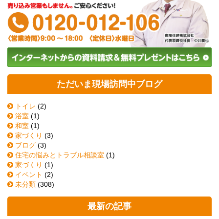
ただいま現場訪問中ブログ
トイレ
(2)
浴室
(1)
和室
(1)
家づくり
(3)
ブログ
(3)
住宅の悩みとトラブル相談室
(1)
家づくり
(1)
イベント
(2)
未分類
(308)
最新の記事