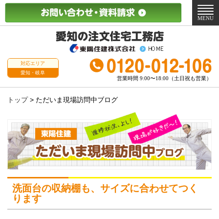
メ
ニ
MENU
ュ
ー
対応エリア
愛知・岐阜
営業時間 9:00〜18:00（土日祝も営業）
トップ
>
ただいま現場訪問中ブログ
洗面台の収納棚も、サイズに合わせてつく
ります