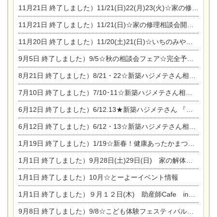
11月21日
終了しました）11/21(日)22(月)23(火)☆家の修理まつり＆増改築リフォーム相談会
11月21日
終了しました）11/21(日)☆家の修理相談会開催 in 扶桑オークビレッジ
11月20日
終了しました）11/20(土)21(日)☆いちのみや逸品市に出店します【ひのきのバラ販売】
9月5日
終了しました）9/5☆秋の相談会フェア☆完全予約制
8月21日
終了しました）8/21・22☆新築ハジメテさん相談会 『集まれ！農地に家を建てたい人！』
7月10日
終了しました）7/10･11☆新築ハジメテさん相談会 『集まれ！農地に家を建てたい人！』完全予約制
6月12日
終了しました）6/12.13★新築ハジメテさん 『木の家 現場体感見学会』
6月12日
終了しました）6/12・13☆新築ハジメテさん相談会『今ある土地に家を建てる際の注意点』
1月19日
終了しました）1/19☆新春！健康あったかまつり＆増改築リフォームまつり
1月1日
終了しました）9月28日(土)29日(日) 家の解体なんでも相談会
1月1日
終了しました）10月☆とーよーイベント情報
1月1日
終了しました）９月１２日(木) 助産師Cafe in東陽住建
9月8日
終了しました）9/8☆こども体験フェスティバル☆一宮市民会館