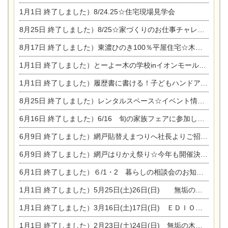
1月1日
終了しました）8/24.25☆住宅現場見学会
8月25日
終了しました）8/25☆家づくりのお仕事チャレンジ
8月17日
終了しました）東濃ひのき100％平屋住宅☆木の家完成見学会
1月1日
終了しました）とーよー木の学校inイオンモール木曽川
1月1日
終了しました）履歴書に書ける！子どもハンドアロマ講座☆
8月25日
終了しました）レンタルスペース☆イベント情報☆チャイルドアロマセラピスト
6月16日
終了しました）6/16 旬の家族フェアに参加します☆
6月9日
終了しました）網戸貼替えまつりへ社長よりご招待です♪
6月9日
終了しました）網戸はりかえ祭り☆今年も開催決定！
6月1日
終了しました）６/1・2 暮らしの相談会のお知らせ
1月1日
終了しました）5月25日(土)26日(日) 無垢の木の家体感見学会開催☆
1月1日
終了しました）3月16日(土)17日(日) ＥＤＩＯＮ東陽住建でんき館 総決算まつり
1月1日
終了しました）2月23日(土)24日(日) 無垢の木の家 完成見学会