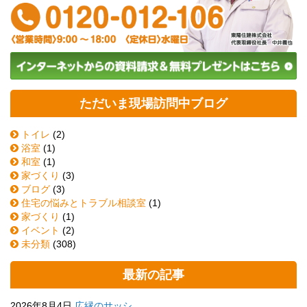
ただいま現場訪問中ブログ
トイレ
(2)
浴室
(1)
和室
(1)
家づくり
(3)
ブログ
(3)
住宅の悩みとトラブル相談室
(1)
家づくり
(1)
イベント
(2)
未分類
(308)
最新の記事
2026年8月4日
広縁のサッシ