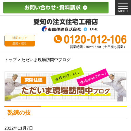
メ
ニ
MENU
ュ
ー
対応エリア
愛知・岐阜
営業時間 9:00〜18:00（土日祝も営業）
トップ
>
ただいま現場訪問中ブログ
熟練の技
2022年11月7日