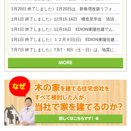
1月20日
終了しました）1月20日は、新春増改築リフォームまつり＆家の修理祭り＆家電まつりです。
1月1日
終了しました）12月15.16日 構造見学会 清須市西枇杷島町弁天
1月1日
終了しました）12月16日 EDION東陽住建でんき OPEN第二弾イベント！！
1月1日
終了しました）１２月９日(日) EDION東陽住建でんき館プレＯＰＥＮ！＆家の修理まつり
7月7日
終了しました）7月7・8日（土・日）は、地震に強くて安心！暮らしを楽しむ東濃ひのきの平屋の家体験見学会を開催します。ぜひお越しください。