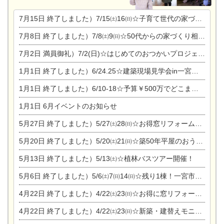
7月15日
終了しました）7/15㈯16㈰☆子育て世代の家づくり相談会
7月8日
終了しました）7/8㈯9㈰☆50代からの家づくり相談会
7月2日
満員御礼）7/2(日)☆はじめてのおつかいプロジェクト
1月1日
終了しました）6/24.25☆建築現場見学会in一宮市木曽川町
1月1日
終了しました）6/10-18☆予算￥500万でどこまでできるの？リフォーム相談会
1月1日
6月イベントのお知らせ
5月27日
終了しました）5/27㈯28㈰☆お得窓リフォーム個別相談会
5月20日
終了しました）5/20㈯21㈰☆築50年平屋のおうちリノベーション完成見学会
5月13日
終了しました）5/13㈯☆植林バスツアー開催！
5月6日
終了しました）5/6㈯7㈰14㈰☆残り1棟！一宮市限定モニター募集相談会(新築・建替え)
4月22日
終了しました）4/22㈯23㈰☆お得に窓リフォーム個別相談会
4月22日
終了しました）4/22㈯23㈰☆新築・建替えモニター募集個別相談会