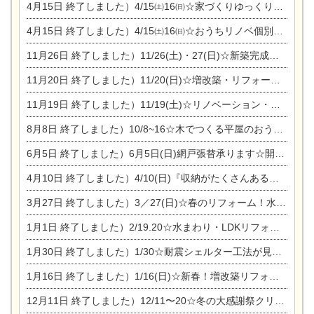
4月15日
終了しました）4/15㈯16㈰☆家づくりゆっくりじっくり個別相談会
4月15日
終了しました）4/15㈯16㈰☆おうちリノベ個別相談会
11月26日
終了しました）11/26(土)・27(日)☆新築完成見学会 in一宮市あずら
11月20日
終了しました）11/20(日)☆増改築・リフォームまつり＆秋の味覚まつり＆芸術祭
11月19日
終了しました）11/19(土)☆リノベーション・家の修理まつり＆増改築・リフォームまつりin扶桑ゴルフ
8月8日
終了しました）10/8~16☆木でつくる平屋のおうちのつくり方【完全予約制】
6月5日
終了しました）6月5日(日)網戸張替承ります☆開催！
4月10日
終了しました）4/10(日)『収納がたくさんあるおうち現場見学会』
3月27日
終了しました）3／27(日)☆春のリフォーム！水まわりLDKリフォーム相談会&今がチャンス！エアコン相談会
1月1日
終了しました）2/19.20☆水まわり・LDKリフォーム相談会＆エアコン相談会
1月30日
終了しました）1/30☆耐震シェルター工法が見れる完成見学会
1月16日
終了しました）1/16(日)☆新春！増改築リフォーム&家の修理まつり
12月11日
終了しました）12/11〜20☆冬の大感謝祭クリスマス相談会開催