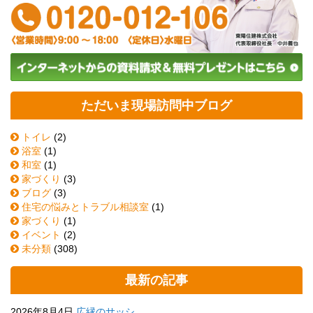
ただいま現場訪問中ブログ
トイレ
(2)
浴室
(1)
和室
(1)
家づくり
(3)
ブログ
(3)
住宅の悩みとトラブル相談室
(1)
家づくり
(1)
イベント
(2)
未分類
(308)
最新の記事
2026年8月4日
広縁のサッシ