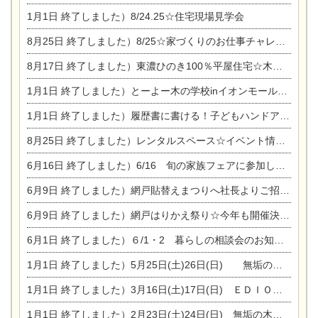
1月1日
終了しました）8/24.25☆住宅現場見学会
8月25日
終了しました）8/25☆家づくりのお仕事チャレンジ
8月17日
終了しました）東濃ひのき100％平屋住宅☆木の家完成見学会
1月1日
終了しました）とーよー木の学校inイオンモール木曽川
1月1日
終了しました）履歴書に書ける！子どもハンドアロマ講座☆
8月25日
終了しました）レンタルスペース☆イベント情報☆チャイルドアロマセラピスト
6月16日
終了しました）6/16 旬の家族フェアに参加します☆
6月9日
終了しました）網戸貼替えまつりへ社長よりご招待です♪
6月9日
終了しました）網戸はりかえ祭り☆今年も開催決定！
6月1日
終了しました）６/1・2 暮らしの相談会のお知らせ
1月1日
終了しました）5月25日(土)26日(日) 無垢の木の家体感見学会開催☆
1月1日
終了しました）3月16日(土)17日(日) ＥＤＩＯＮ東陽住建でんき館 総決算まつり
1月1日
終了しました）2月23日(土)24日(日) 無垢の木の家 完成見学会