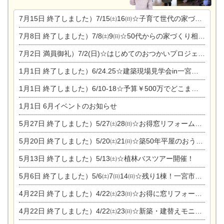
7月15日
終了しました）7/15㈯16㈰☆子育て世代の家づくり相談会
7月8日
終了しました）7/8㈯9㈰☆50代からの家づくり相談会
7月2日
満員御礼）7/2(日)☆はじめてのおつかいプロジェクト
1月1日
終了しました）6/24.25☆建築現場見学会in一宮市木曽川町
1月1日
終了しました）6/10-18☆予算￥500万でどこまでできるの？リフォーム相談会
1月1日
6月イベントのお知らせ
5月27日
終了しました）5/27㈯28㈰☆お得窓リフォーム個別相談会
5月20日
終了しました）5/20㈯21㈰☆築50年平屋のおうちリノベーション完成見学会
5月13日
終了しました）5/13㈯☆植林バスツアー開催！
5月6日
終了しました）5/6㈯7㈰14㈰☆残り1棟！一宮市限定モニター募集相談会(新築・建替え)
4月22日
終了しました）4/22㈯23㈰☆お得に窓リフォーム個別相談会
4月22日
終了しました）4/22㈯23㈰☆新築・建替えモニター募集個別相談会