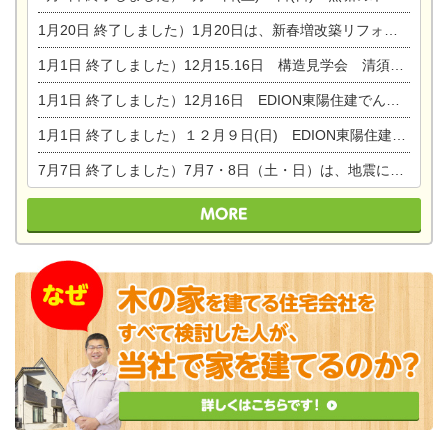
1月20日
終了しました）1月20日は、新春増改築リフォームまつり＆家の修理祭り＆家電まつりです。
1月1日
終了しました）12月15.16日 構造見学会 清須市西枇杷島町弁天
1月1日
終了しました）12月16日 EDION東陽住建でんき OPEN第二弾イベント！！
1月1日
終了しました）１２月９日(日) EDION東陽住建でんき館プレＯＰＥＮ！＆家の修理まつり
7月7日
終了しました）7月7・8日（土・日）は、地震に強くて安心！暮らしを楽しむ東濃ひのきの平屋の家体験見学会を開催します。ぜひお越しください。