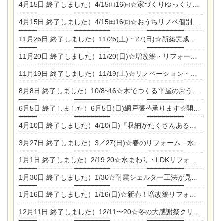
4月15日
終了しました）4/15㈯16㈰☆家づくりゆっくりじっくり個別相談会
4月15日
終了しました）4/15㈯16㈰☆おうちリノベ個別相談会
11月26日
終了しました）11/26(土)・27(日)☆新築完成見学会 in一宮市あずら
11月20日
終了しました）11/20(日)☆増改築・リフォームまつり＆秋の味覚まつり＆芸術祭
11月19日
終了しました）11/19(土)☆リノベーション・家の修理まつり＆増改築・リフォームまつりin扶桑ゴルフ
8月8日
終了しました）10/8~16☆木でつくる平屋のおうちのつくり方【完全予約制】
6月5日
終了しました）6月5日(日)網戸張替承ります☆開催！
4月10日
終了しました）4/10(日)『収納がたくさんあるおうち現場見学会』
3月27日
終了しました）3／27(日)☆春のリフォーム！水まわりLDKリフォーム相談会&今がチャンス！エアコン相談会
1月1日
終了しました）2/19.20☆水まわり・LDKリフォーム相談会＆エアコン相談会
1月30日
終了しました）1/30☆耐震シェルター工法が見れる完成見学会
1月16日
終了しました）1/16(日)☆新春！増改築リフォーム&家の修理まつり
12月11日
終了しました）12/11〜20☆冬の大感謝祭クリスマス相談会開催