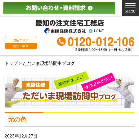
メ
ニ
MENU
ュ
ー
対応エリア
愛知・岐阜
営業時間 9:00〜18:00（土日祝も営業）
トップ
>
ただいま現場訪問中ブログ
元の色
2023年12月27日