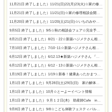
11月21日
終了しました）11/21(日)22(月)23(火)☆家の修理まつり＆増改築リフォーム相談会
11月21日
終了しました）11/21(日)☆家の修理相談会開催 in 扶桑オークビレッジ
11月20日
終了しました）11/20(土)21(日)☆いちのみや逸品市に出店します【ひのきのバラ販売】
9月5日
終了しました）9/5☆秋の相談会フェア☆完全予約制
8月21日
終了しました）8/21・22☆新築ハジメテさん相談会 『集まれ！農地に家を建てたい人！』
7月10日
終了しました）7/10･11☆新築ハジメテさん相談会 『集まれ！農地に家を建てたい人！』完全予約制
6月12日
終了しました）6/12.13★新築ハジメテさん 『木の家 現場体感見学会』
6月12日
終了しました）6/12・13☆新築ハジメテさん相談会『今ある土地に家を建てる際の注意点』
1月19日
終了しました）1/19☆新春！健康あったかまつり＆増改築リフォームまつり
1月1日
終了しました）9月28日(土)29日(日) 家の解体なんでも相談会
1月1日
終了しました）10月☆とーよーイベント情報
1月1日
終了しました）９月１２日(木) 助産師Cafe in東陽住建
9月8日
終了しました）9/8☆こども体験フェスティバル☆一宮市民会館