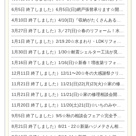
6月5日
終了しました）6月5日(日)網戸張替承ります☆開催！
4月10日
終了しました）4/10(日)『収納がたくさんあるおうち現場見学会』
3月27日
終了しました）3／27(日)☆春のリフォーム！水まわりLDKリフォーム相談会&今がチャンス！エアコン相談会
1月1日
終了しました）2/19.20☆水まわり・LDKリフォーム相談会＆エアコン相談会
1月30日
終了しました）1/30☆耐震シェルター工法が見れる完成見学会
1月16日
終了しました）1/16(日)☆新春！増改築リフォーム&家の修理まつり
12月11日
終了しました）12/11〜20☆冬の大感謝祭クリスマス相談会開催
11月21日
終了しました）11/21(日)22(月)23(火)☆家の修理まつり＆増改築リフォーム相談会
11月21日
終了しました）11/21(日)☆家の修理相談会開催 in 扶桑オークビレッジ
11月20日
終了しました）11/20(土)21(日)☆いちのみや逸品市に出店します【ひのきのバラ販売】
9月5日
終了しました）9/5☆秋の相談会フェア☆完全予約制
8月21日
終了しました）8/21・22☆新築ハジメテさん相談会 『集まれ！農地に家を建てたい人！』