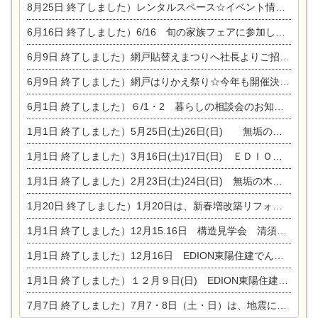
8月25日
終了しました）レンタルスペース☆イベント情報☆チャイルドアロマセラピスト
6月16日
終了しました）6/16 旬の家族フェアに参加します☆
6月9日
終了しました）網戸貼替えまつりへ社長よりご招待です♪
6月9日
終了しました）網戸はりかえ祭り☆今年も開催決定！
6月1日
終了しました）６/1・2 暮らしの相談会のお知らせ
1月1日
終了しました）5月25日(土)26日(日) 無垢の木の家体感見学会開催☆
1月1日
終了しました）3月16日(土)17日(日) ＥＤＩＯＮ東陽住建でんき館 総決算まつり
1月1日
終了しました）2月23日(土)24日(日) 無垢の木の家 完成見学会
1月20日
終了しました）1月20日は、新春増改築リフォームまつり＆家の修理祭り＆家電まつりです。
1月1日
終了しました）12月15.16日 構造見学会 清須市西枇杷島町弁天
1月1日
終了しました）12月16日 EDION東陽住建でんき OPEN第二弾イベント！！
1月1日
終了しました）１２月９日(日) EDION東陽住建でんき館プレＯＰＥＮ！＆家の修理まつり
7月7日
終了しました）7月7・8日（土・日）は、地震に強くて安心！暮らしを楽しむ東濃ひのきの平屋の家体験見学会を開催します。ぜひお越しください。