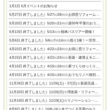
1月1日
6月イベントのお知らせ
5月27日
終了しました）5/27㈯28㈰☆お得窓リフォーム個別相談会
5月20日
終了しました）5/20㈯21㈰☆築50年平屋のおうちリノベーション完成見学会
5月13日
終了しました）5/13㈯☆植林バスツアー開催！
5月6日
終了しました）5/6㈯7㈰14㈰☆残り1棟！一宮市限定モニター募集相談会(新築・建替え)
4月22日
終了しました）4/22㈯23㈰☆お得に窓リフォーム個別相談会
4月22日
終了しました）4/22㈯23㈰☆新築・建替えモニター募集個別相談会
4月15日
終了しました）4/15㈯16㈰☆家づくりゆっくりじっくり個別相談会
4月15日
終了しました）4/15㈯16㈰☆おうちリノベ個別相談会
11月26日
終了しました）11/26(土)・27(日)☆新築完成見学会 in一宮市あずら
11月20日
終了しました）11/20(日)☆増改築・リフォームまつり＆秋の味覚まつり＆芸術祭
11月19日
終了しました）11/19(土)☆リノベーション・家の修理まつり＆増改築・リフォームまつりin扶桑ゴルフ
8月8日
終了しました）10/8~16☆木でつくる平屋のおうちのつくり方【完全予約制】