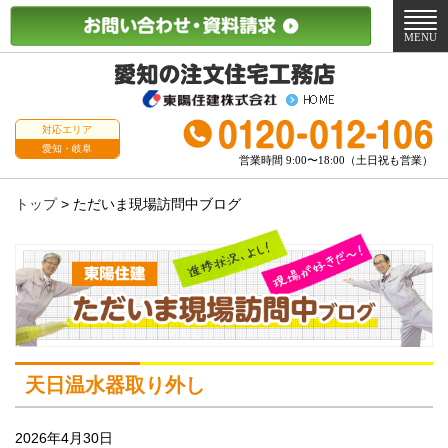
メ
ニ
MENU
ュ
ー
対応エリア
愛知・岐阜
営業時間 9:00〜18:00（土日祝も営業）
トップ
>
ただいま現場訪問中ブログ
天日温水器取り外し
2026年4月30日