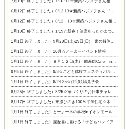
7月10日
終了しました）7/10･11☆新築ハジメテさん相談会 『集まれ！農地に家を建てたい人！』完全予約制
6月12日
終了しました）6/12.13★新築ハジメテさん 『木の家 現場体感見学会』
6月12日
終了しました）6/12・13☆新築ハジメテさん相談会『今ある土地に家を建てる際の注意点』
1月19日
終了しました）1/19☆新春！健康あったかまつり＆増改築リフォームまつり
1月1日
終了しました）9月28日(土)29日(日) 家の解体なんでも相談会
1月1日
終了しました）10月☆とーよーイベント情報
1月1日
終了しました）９月１２日(木) 助産師Cafe in東陽住建
9月8日
終了しました）9/8☆こども体験フェスティバル☆一宮市民会館
1月1日
終了しました）8/24.25☆住宅現場見学会
8月25日
終了しました）8/25☆家づくりのお仕事チャレンジ
8月17日
終了しました）東濃ひのき100％平屋住宅☆木の家完成見学会
1月1日
終了しました）とーよー木の学校inイオンモール木曽川
1月1日
終了しました）履歴書に書ける！子どもハンドアロマ講座☆