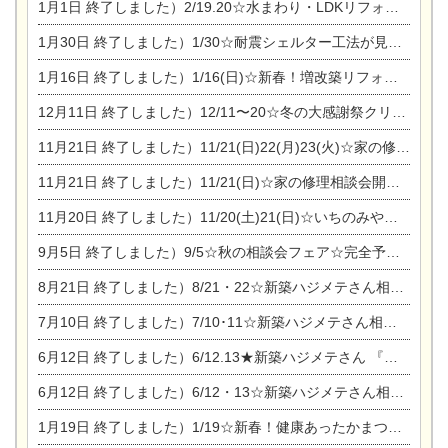
1月1日
終了しました）2/19.20☆水まわり・LDKリフォーム相談会＆エアコン相談会
1月30日
終了しました）1/30☆耐震シェルター工法が見れる完成見学会
1月16日
終了しました）1/16(日)☆新春！増改築リフォーム&家の修理まつり
12月11日
終了しました）12/11〜20☆冬の大感謝祭クリスマス相談会開催
11月21日
終了しました）11/21(日)22(月)23(火)☆家の修理まつり＆増改築リフォーム相談会
11月21日
終了しました）11/21(日)☆家の修理相談会開催 in 扶桑オークビレッジ
11月20日
終了しました）11/20(土)21(日)☆いちのみや逸品市に出店します【ひのきのバラ販売】
9月5日
終了しました）9/5☆秋の相談会フェア☆完全予約制
8月21日
終了しました）8/21・22☆新築ハジメテさん相談会 『集まれ！農地に家を建てたい人！』
7月10日
終了しました）7/10･11☆新築ハジメテさん相談会 『集まれ！農地に家を建てたい人！』完全予約制
6月12日
終了しました）6/12.13★新築ハジメテさん 『木の家 現場体感見学会』
6月12日
終了しました）6/12・13☆新築ハジメテさん相談会『今ある土地に家を建てる際の注意点』
1月19日
終了しました）1/19☆新春！健康あったかまつり＆増改築リフォームまつり