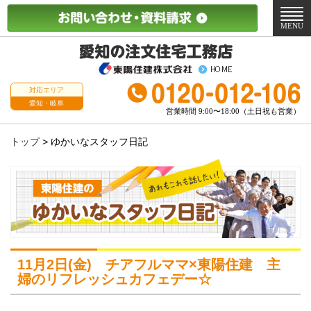
メ
ニ
MENU
ュ
ー
対応エリア
愛知・岐阜
営業時間 9:00〜18:00（土日祝も営業）
トップ
>
ゆかいなスタッフ日記
11月2日(金) チアフルママ×東陽住建 主
婦のリフレッシュカフェデー☆