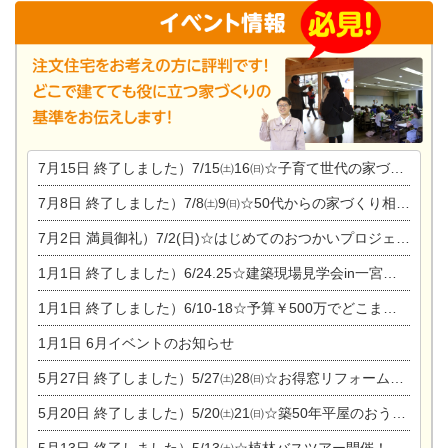
7月15日
終了しました）7/15㈯16㈰☆子育て世代の家づくり相談会
7月8日
終了しました）7/8㈯9㈰☆50代からの家づくり相談会
7月2日
満員御礼）7/2(日)☆はじめてのおつかいプロジェクト
1月1日
終了しました）6/24.25☆建築現場見学会in一宮市木曽川町
1月1日
終了しました）6/10-18☆予算￥500万でどこまでできるの？リフォーム相談会
1月1日
6月イベントのお知らせ
5月27日
終了しました）5/27㈯28㈰☆お得窓リフォーム個別相談会
5月20日
終了しました）5/20㈯21㈰☆築50年平屋のおうちリノベーション完成見学会