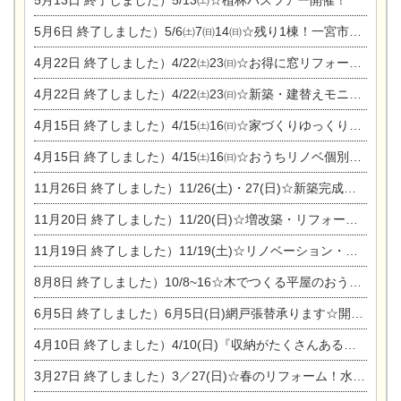
5月13日
終了しました）5/13㈯☆植林バスツアー開催！
5月6日
終了しました）5/6㈯7㈰14㈰☆残り1棟！一宮市限定モニター募集相談会(新築・建替え)
4月22日
終了しました）4/22㈯23㈰☆お得に窓リフォーム個別相談会
4月22日
終了しました）4/22㈯23㈰☆新築・建替えモニター募集個別相談会
4月15日
終了しました）4/15㈯16㈰☆家づくりゆっくりじっくり個別相談会
4月15日
終了しました）4/15㈯16㈰☆おうちリノベ個別相談会
11月26日
終了しました）11/26(土)・27(日)☆新築完成見学会 in一宮市あずら
11月20日
終了しました）11/20(日)☆増改築・リフォームまつり＆秋の味覚まつり＆芸術祭
11月19日
終了しました）11/19(土)☆リノベーション・家の修理まつり＆増改築・リフォームまつりin扶桑ゴルフ
8月8日
終了しました）10/8~16☆木でつくる平屋のおうちのつくり方【完全予約制】
6月5日
終了しました）6月5日(日)網戸張替承ります☆開催！
4月10日
終了しました）4/10(日)『収納がたくさんあるおうち現場見学会』
3月27日
終了しました）3／27(日)☆春のリフォーム！水まわりLDKリフォーム相談会&今がチャンス！エアコン相談会