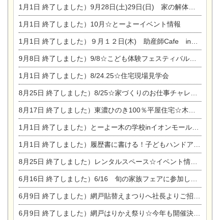
1月1日
終了しました）9月28日(土)29日(日) 家の解体なんでも相談会
1月1日
終了しました）10月☆とーよーイベント情報
1月1日
終了しました）９月１２日(木) 助産師Cafe in東陽住建
9月8日
終了しました）9/8☆こども体験フェスティバル☆一宮市民会館
1月1日
終了しました）8/24.25☆住宅現場見学会
8月25日
終了しました）8/25☆家づくりのお仕事チャレンジ
8月17日
終了しました）東濃ひのき100％平屋住宅☆木の家完成見学会
1月1日
終了しました）とーよー木の学校inイオンモール木曽川
1月1日
終了しました）履歴書に書ける！子どもハンドアロマ講座☆
8月25日
終了しました）レンタルスペース☆イベント情報☆チャイルドアロマセラピスト
6月16日
終了しました）6/16 旬の家族フェアに参加します☆
6月9日
終了しました）網戸貼替えまつりへ社長よりご招待です♪
6月9日
終了しました）網戸はりかえ祭り☆今年も開催決定！