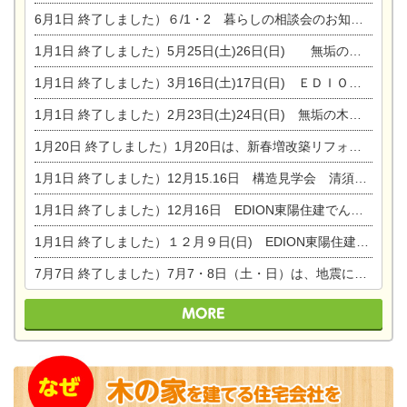
6月1日
終了しました）６/1・2 暮らしの相談会のお知らせ
1月1日
終了しました）5月25日(土)26日(日) 無垢の木の家体感見学会開催☆
1月1日
終了しました）3月16日(土)17日(日) ＥＤＩＯＮ東陽住建でんき館 総決算まつり
1月1日
終了しました）2月23日(土)24日(日) 無垢の木の家 完成見学会
1月20日
終了しました）1月20日は、新春増改築リフォームまつり＆家の修理祭り＆家電まつりです。
1月1日
終了しました）12月15.16日 構造見学会 清須市西枇杷島町弁天
1月1日
終了しました）12月16日 EDION東陽住建でんき OPEN第二弾イベント！！
1月1日
終了しました）１２月９日(日) EDION東陽住建でんき館プレＯＰＥＮ！＆家の修理まつり
7月7日
終了しました）7月7・8日（土・日）は、地震に強くて安心！暮らしを楽しむ東濃ひのきの平屋の家体験見学会を開催します。ぜひお越しください。