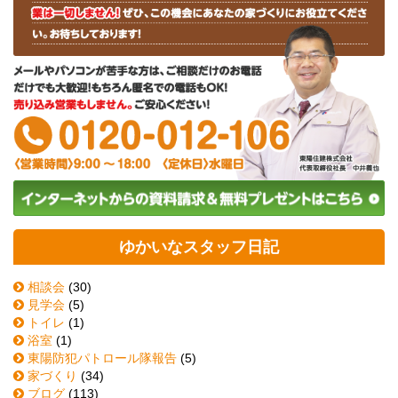
ゆかいなスタッフ日記
相談会
(30)
見学会
(5)
トイレ
(1)
浴室
(1)
東陽防犯パトロール隊報告
(5)
家づくり
(34)
ブログ
(113)