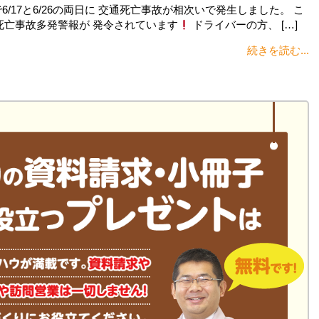
/17と6/26の両日に 交通死亡事故が相次いで発生しました。 こ
通死亡事故多発警報が 発令されています
ドライバーの方、 […]
続きを読む...