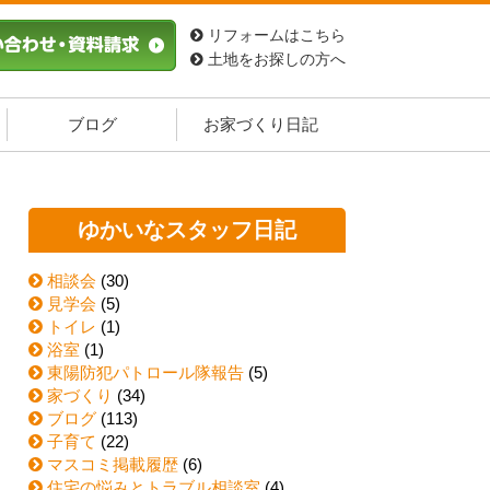
リフォームはこちら
土地をお探しの方へ
ブログ
お家づくり日記
ゆかいなスタッフ日記
相談会
(30)
見学会
(5)
トイレ
(1)
浴室
(1)
東陽防犯パトロール隊報告
(5)
家づくり
(34)
ブログ
(113)
子育て
(22)
マスコミ掲載履歴
(6)
住宅の悩みとトラブル相談室
(4)