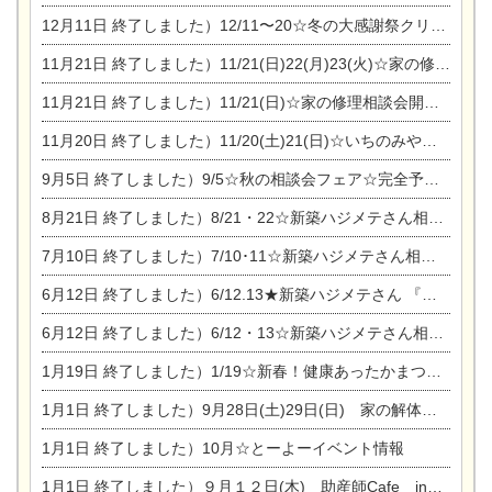
12月11日
終了しました）12/11〜20☆冬の大感謝祭クリスマス相談会開催
11月21日
終了しました）11/21(日)22(月)23(火)☆家の修理まつり＆増改築リフォーム相談会
11月21日
終了しました）11/21(日)☆家の修理相談会開催 in 扶桑オークビレッジ
11月20日
終了しました）11/20(土)21(日)☆いちのみや逸品市に出店します【ひのきのバラ販売】
9月5日
終了しました）9/5☆秋の相談会フェア☆完全予約制
8月21日
終了しました）8/21・22☆新築ハジメテさん相談会 『集まれ！農地に家を建てたい人！』
7月10日
終了しました）7/10･11☆新築ハジメテさん相談会 『集まれ！農地に家を建てたい人！』完全予約制
6月12日
終了しました）6/12.13★新築ハジメテさん 『木の家 現場体感見学会』
6月12日
終了しました）6/12・13☆新築ハジメテさん相談会『今ある土地に家を建てる際の注意点』
1月19日
終了しました）1/19☆新春！健康あったかまつり＆増改築リフォームまつり
1月1日
終了しました）9月28日(土)29日(日) 家の解体なんでも相談会
1月1日
終了しました）10月☆とーよーイベント情報
1月1日
終了しました）９月１２日(木) 助産師Cafe in東陽住建