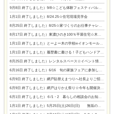
9月8日
終了しました）9/8☆こども体験フェスティバル☆一宮市民会館
1月1日
終了しました）8/24.25☆住宅現場見学会
8月25日
終了しました）8/25☆家づくりのお仕事チャレンジ
8月17日
終了しました）東濃ひのき100％平屋住宅☆木の家完成見学会
1月1日
終了しました）とーよー木の学校inイオンモール木曽川
1月1日
終了しました）履歴書に書ける！子どもハンドアロマ講座☆
8月25日
終了しました）レンタルスペース☆イベント情報☆チャイルドアロマセラピスト
6月16日
終了しました）6/16 旬の家族フェアに参加します☆
6月9日
終了しました）網戸貼替えまつりへ社長よりご招待です♪
6月9日
終了しました）網戸はりかえ祭り☆今年も開催決定！
6月1日
終了しました）６/1・2 暮らしの相談会のお知らせ
1月1日
終了しました）5月25日(土)26日(日) 無垢の木の家体感見学会開催☆