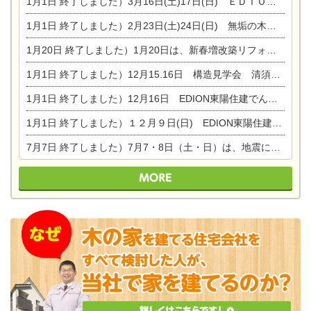
1月1日
終了しました）3月16日(土)17日(日) ＥＤＩＯＮ東陽住建でんき館 総決算まつり
1月1日
終了しました）2月23日(土)24日(日) 無垢の木の家 完成見学会
1月20日
終了しました）1月20日は、新春増改築リフォームまつり＆家の修理祭り＆家電まつりです。
1月1日
終了しました）12月15.16日 構造見学会 清須市西枇杷島町弁天
1月1日
終了しました）12月16日 EDION東陽住建でんき OPEN第二弾イベント！！
1月1日
終了しました）１２月９日(日) EDION東陽住建でんき館プレＯＰＥＮ！＆家の修理まつり
7月7日
終了しました）7月7・8日（土・日）は、地震に強くて安心！暮らしを楽しむ東濃ひのきの平屋の家体験見学会を開催します。ぜひお越しください。