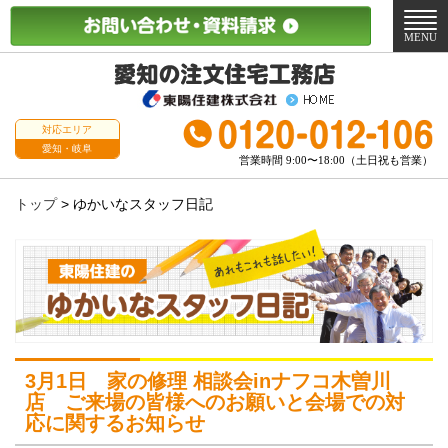
メ
ニ
MENU
ュ
ー
対応エリア
愛知・岐阜
営業時間 9:00〜18:00（土日祝も営業）
トップ
>
ゆかいなスタッフ日記
3月1日 家の修理 相談会inナフコ木曽川
店 ご来場の皆様へのお願いと会場での対
応に関するお知らせ