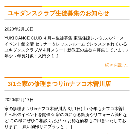
ユキダンスクラブ生徒募集のお知らせ
2020年2月18日
YUKI DANCE CLUB ４月～生徒募集 東陽住建レンタルスペース
イベント館２階 セミナー＆レッスンルームでレッスンされている
ユキダンスクラブが４月スタート新教室の生徒を募集しています♪
年少～年長対象：入門ク […]
続きを読む...
3/1☆家の修理まつりinナフコ木曽川店
2020年2月17日
家の修理まつりinナフコ木曽川店 3月1日(土) 今年もナフコ木曽川
店へ出張イベントを開催☆ 家の気になる箇所やリフォーム箇所な
ど この機にぜひご相談ください♪ お得な価格もご用意いたしてお
ります。 買い物帰りにプラッと […]