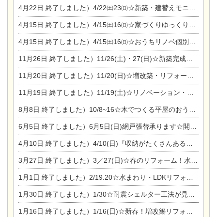
4月22日
終了しました）4/22㈯23㈰☆新築・建替えモニター募集個別相談会
4月15日
終了しました）4/15㈯16㈰☆家づくりゆっくりじっくり個別相談会
4月15日
終了しました）4/15㈯16㈰☆おうちリノベ個別相談会
11月26日
終了しました）11/26(土)・27(日)☆新築完成見学会 in一宮市あずら
11月20日
終了しました）11/20(日)☆増改築・リフォームまつり＆秋の味覚まつり＆芸術祭
11月19日
終了しました）11/19(土)☆リノベーション・家の修理まつり＆増改築・リフォームまつりin扶桑ゴルフ
8月8日
終了しました）10/8~16☆木でつくる平屋のおうちのつくり方【完全予約制】
6月5日
終了しました）6月5日(日)網戸張替承ります☆開催！
4月10日
終了しました）4/10(日)『収納がたくさんあるおうち現場見学会』
3月27日
終了しました）3／27(日)☆春のリフォーム！水まわりLDKリフォーム相談会&今がチャンス！エアコン相談会
1月1日
終了しました）2/19.20☆水まわり・LDKリフォーム相談会＆エアコン相談会
1月30日
終了しました）1/30☆耐震シェルター工法が見れる完成見学会
1月16日
終了しました）1/16(日)☆新春！増改築リフォーム&家の修理まつり