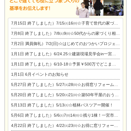
7月15日
終了しました）7/15㈯16㈰☆子育て世代の家づくり相談会
7月8日
終了しました）7/8㈯9㈰☆50代からの家づくり相談会
7月2日
満員御礼）7/2(日)☆はじめてのおつかいプロジェクト
1月1日
終了しました）6/24.25☆建築現場見学会in一宮市木曽川町
1月1日
終了しました）6/10-18☆予算￥500万でどこまでできるの？リフォーム相談会
1月1日
6月イベントのお知らせ
5月27日
終了しました）5/27㈯28㈰☆お得窓リフォーム個別相談会
5月20日
終了しました）5/20㈯21㈰☆築50年平屋のおうちリノベーション完成見学会
5月13日
終了しました）5/13㈯☆植林バスツアー開催！
5月6日
終了しました）5/6㈯7㈰14㈰☆残り1棟！一宮市限定モニター募集相談会(新築・建替え)
4月22日
終了しました）4/22㈯23㈰☆お得に窓リフォーム個別相談会