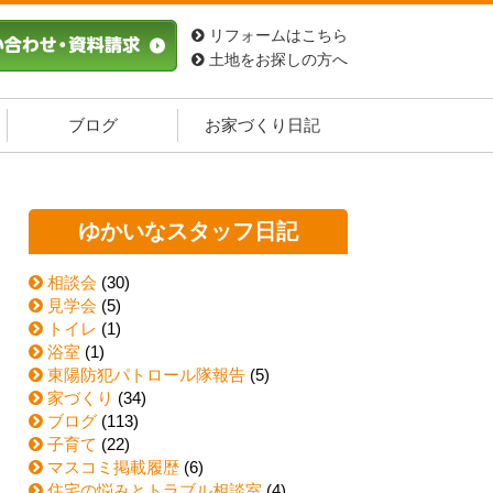
リフォームはこちら
土地をお探しの方へ
ブログ
お家づくり日記
ゆかいなスタッフ日記
相談会
(30)
見学会
(5)
トイレ
(1)
浴室
(1)
東陽防犯パトロール隊報告
(5)
家づくり
(34)
ブログ
(113)
子育て
(22)
マスコミ掲載履歴
(6)
住宅の悩みとトラブル相談室
(4)