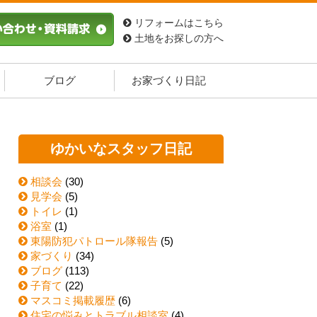
リフォームはこちら
土地をお探しの方へ
ブログ
お家づくり日記
ゆかいなスタッフ日記
相談会
(30)
見学会
(5)
トイレ
(1)
浴室
(1)
東陽防犯パトロール隊報告
(5)
家づくり
(34)
ブログ
(113)
子育て
(22)
マスコミ掲載履歴
(6)
住宅の悩みとトラブル相談室
(4)