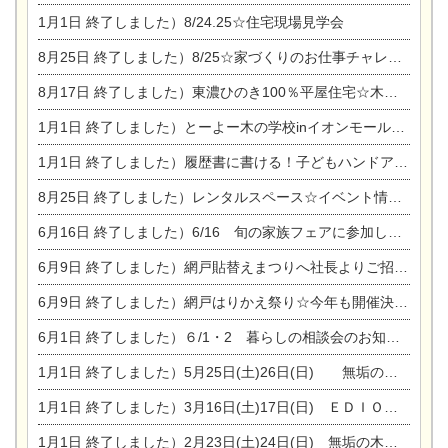
1月1日
終了しました）8/24.25☆住宅現場見学会
8月25日
終了しました）8/25☆家づくりのお仕事チャレンジ
8月17日
終了しました）東濃ひのき100％平屋住宅☆木の家完成見学会
1月1日
終了しました）とーよー木の学校inイオンモール木曽川
1月1日
終了しました）履歴書に書ける！子どもハンドアロマ講座☆
8月25日
終了しました）レンタルスペース☆イベント情報☆チャイルドアロマセラピスト
6月16日
終了しました）6/16 旬の家族フェアに参加します☆
6月9日
終了しました）網戸貼替えまつりへ社長よりご招待です♪
6月9日
終了しました）網戸はりかえ祭り☆今年も開催決定！
6月1日
終了しました）６/1・2 暮らしの相談会のお知らせ
1月1日
終了しました）5月25日(土)26日(日) 無垢の木の家体感見学会開催☆
1月1日
終了しました）3月16日(土)17日(日) ＥＤＩＯＮ東陽住建でんき館 総決算まつり
1月1日
終了しました）2月23日(土)24日(日) 無垢の木の家 完成見学会