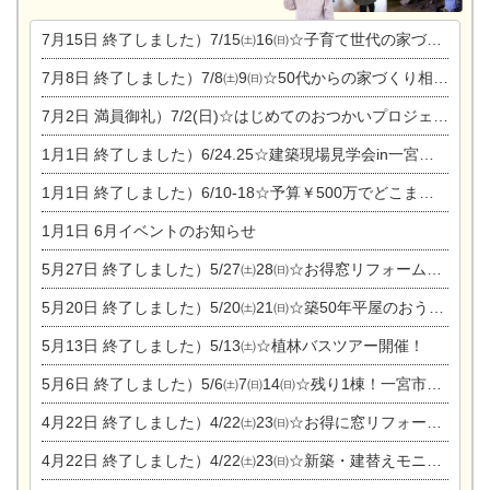
7月15日
終了しました）7/15㈯16㈰☆子育て世代の家づくり相談会
7月8日
終了しました）7/8㈯9㈰☆50代からの家づくり相談会
7月2日
満員御礼）7/2(日)☆はじめてのおつかいプロジェクト
1月1日
終了しました）6/24.25☆建築現場見学会in一宮市木曽川町
1月1日
終了しました）6/10-18☆予算￥500万でどこまでできるの？リフォーム相談会
1月1日
6月イベントのお知らせ
5月27日
終了しました）5/27㈯28㈰☆お得窓リフォーム個別相談会
5月20日
終了しました）5/20㈯21㈰☆築50年平屋のおうちリノベーション完成見学会
5月13日
終了しました）5/13㈯☆植林バスツアー開催！
5月6日
終了しました）5/6㈯7㈰14㈰☆残り1棟！一宮市限定モニター募集相談会(新築・建替え)
4月22日
終了しました）4/22㈯23㈰☆お得に窓リフォーム個別相談会
4月22日
終了しました）4/22㈯23㈰☆新築・建替えモニター募集個別相談会