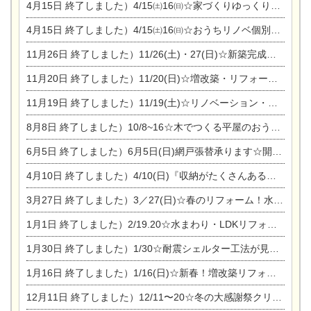
4月15日
終了しました）4/15㈯16㈰☆家づくりゆっくりじっくり個別相談会
4月15日
終了しました）4/15㈯16㈰☆おうちリノベ個別相談会
11月26日
終了しました）11/26(土)・27(日)☆新築完成見学会 in一宮市あずら
11月20日
終了しました）11/20(日)☆増改築・リフォームまつり＆秋の味覚まつり＆芸術祭
11月19日
終了しました）11/19(土)☆リノベーション・家の修理まつり＆増改築・リフォームまつりin扶桑ゴルフ
8月8日
終了しました）10/8~16☆木でつくる平屋のおうちのつくり方【完全予約制】
6月5日
終了しました）6月5日(日)網戸張替承ります☆開催！
4月10日
終了しました）4/10(日)『収納がたくさんあるおうち現場見学会』
3月27日
終了しました）3／27(日)☆春のリフォーム！水まわりLDKリフォーム相談会&今がチャンス！エアコン相談会
1月1日
終了しました）2/19.20☆水まわり・LDKリフォーム相談会＆エアコン相談会
1月30日
終了しました）1/30☆耐震シェルター工法が見れる完成見学会
1月16日
終了しました）1/16(日)☆新春！増改築リフォーム&家の修理まつり
12月11日
終了しました）12/11〜20☆冬の大感謝祭クリスマス相談会開催