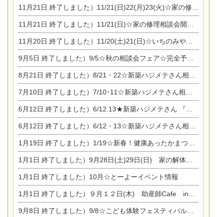
11月21日
終了しました）11/21(日)22(月)23(火)☆家の修理まつり＆増改築リフォーム相談会
11月21日
終了しました）11/21(日)☆家の修理相談会開催 in 扶桑オークビレッジ
11月20日
終了しました）11/20(土)21(日)☆いちのみや逸品市に出店します【ひのきのバラ販売】
9月5日
終了しました）9/5☆秋の相談会フェア☆完全予約制
8月21日
終了しました）8/21・22☆新築ハジメテさん相談会 『集まれ！農地に家を建てたい人！』
7月10日
終了しました）7/10･11☆新築ハジメテさん相談会 『集まれ！農地に家を建てたい人！』完全予約制
6月12日
終了しました）6/12.13★新築ハジメテさん 『木の家 現場体感見学会』
6月12日
終了しました）6/12・13☆新築ハジメテさん相談会『今ある土地に家を建てる際の注意点』
1月19日
終了しました）1/19☆新春！健康あったかまつり＆増改築リフォームまつり
1月1日
終了しました）9月28日(土)29日(日) 家の解体なんでも相談会
1月1日
終了しました）10月☆とーよーイベント情報
1月1日
終了しました）９月１２日(木) 助産師Cafe in東陽住建
9月8日
終了しました）9/8☆こども体験フェスティバル☆一宮市民会館