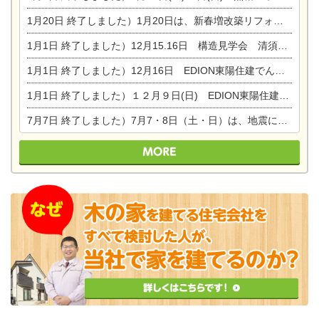
1月20日
終了しました）1月20日は、新春増改築リフォームまつり＆家の修理祭り＆家電まつりです。
1月1日
終了しました）12月15.16日 構造見学会 清須市西枇杷島町弁天
1月1日
終了しました）12月16日 EDION東陽住建でんき OPEN第二弾イベント！！
1月1日
終了しました）１２月９日(日) EDION東陽住建でんき館プレＯＰＥＮ！＆家の修理まつり
7月7日
終了しました）7月7・8日（土・日）は、地震に強くて安心！暮らしを楽しむ東濃ひのきの平屋の家体験見学会を開催します。ぜひお越しください。