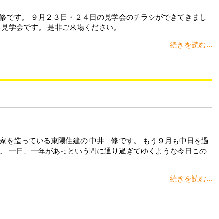
修です。 ９月２３日・２４日の見学会のチラシができてきまし
り見学会です。 是非ご来場ください。
続きを読む...
家を造っている東陽住建の 中井 修です。 もう９月も中日を過
。 一日、一年があっという間に通り過ぎてゆくような今日この
続きを読む...