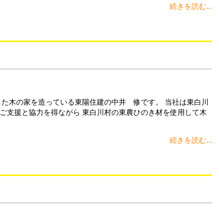
続きを読む...
した木の家を造っている東陽住建の中井 修です。 当社は東白川
ご支援と協力を得ながら 東白川村の東農ひのき材を使用して木
続きを読む...