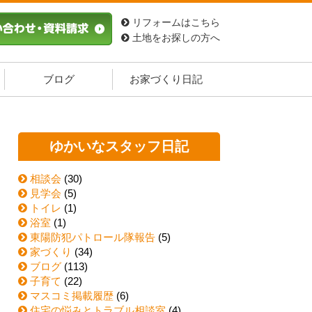
リフォームはこちら
土地をお探しの方へ
ブログ
お家づくり日記
ゆかいなスタッフ日記
相談会
(30)
見学会
(5)
トイレ
(1)
浴室
(1)
東陽防犯パトロール隊報告
(5)
家づくり
(34)
ブログ
(113)
子育て
(22)
マスコミ掲載履歴
(6)
住宅の悩みとトラブル相談室
(4)