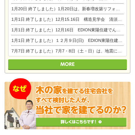
1月20日
終了しました）1月20日は、新春増改築リフォームまつり＆家の修理祭り＆家電まつりです。
1月1日
終了しました）12月15.16日 構造見学会 清須市西枇杷島町弁天
1月1日
終了しました）12月16日 EDION東陽住建でんき OPEN第二弾イベント！！
1月1日
終了しました）１２月９日(日) EDION東陽住建でんき館プレＯＰＥＮ！＆家の修理まつり
7月7日
終了しました）7月7・8日（土・日）は、地震に強くて安心！暮らしを楽しむ東濃ひのきの平屋の家体験見学会を開催します。ぜひお越しください。