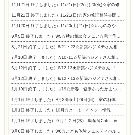
11月21日
終了しました）11/21(日)22(月)23(火)☆家の修理まつり＆増改築リフォーム相談会
11月21日
終了しました）11/21(日)☆家の修理相談会開催 in 扶桑オークビレッジ
11月20日
終了しました）11/20(土)21(日)☆いちのみや逸品市に出店します【ひのきのバラ販売】
9月5日
終了しました）9/5☆秋の相談会フェア☆完全予約制
8月21日
終了しました）8/21・22☆新築ハジメテさん相談会 『集まれ！農地に家を建てたい人！』
7月10日
終了しました）7/10･11☆新築ハジメテさん相談会 『集まれ！農地に家を建てたい人！』完全予約制
6月12日
終了しました）6/12.13★新築ハジメテさん 『木の家 現場体感見学会』
6月12日
終了しました）6/12・13☆新築ハジメテさん相談会『今ある土地に家を建てる際の注意点』
1月19日
終了しました）1/19☆新春！健康あったかまつり＆増改築リフォームまつり
1月1日
終了しました）9月28日(土)29日(日) 家の解体なんでも相談会
1月1日
終了しました）10月☆とーよーイベント情報
1月1日
終了しました）９月１２日(木) 助産師Cafe in東陽住建
9月8日
終了しました）9/8☆こども体験フェスティバル☆一宮市民会館