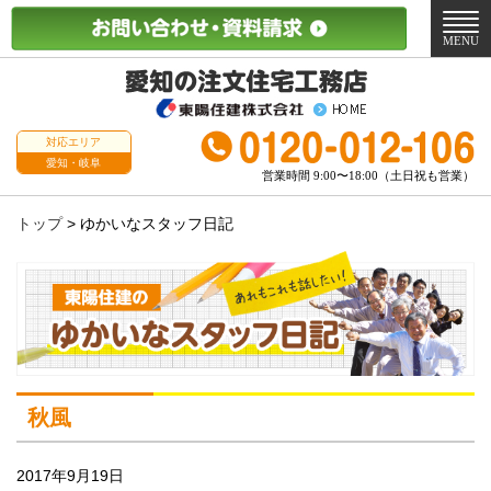
メ
ニ
MENU
ュ
ー
対応エリア
愛知・岐阜
営業時間 9:00〜18:00（土日祝も営業）
トップ
>
ゆかいなスタッフ日記
秋風
2017年9月19日