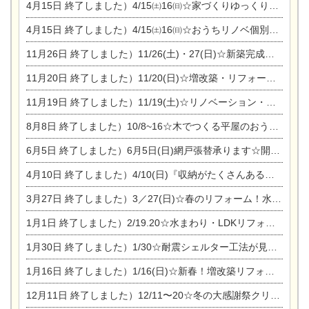
4月15日
終了しました）4/15㈯16㈰☆家づくりゆっくりじっくり個別相談会
4月15日
終了しました）4/15㈯16㈰☆おうちリノベ個別相談会
11月26日
終了しました）11/26(土)・27(日)☆新築完成見学会 in一宮市あずら
11月20日
終了しました）11/20(日)☆増改築・リフォームまつり＆秋の味覚まつり＆芸術祭
11月19日
終了しました）11/19(土)☆リノベーション・家の修理まつり＆増改築・リフォームまつりin扶桑ゴルフ
8月8日
終了しました）10/8~16☆木でつくる平屋のおうちのつくり方【完全予約制】
6月5日
終了しました）6月5日(日)網戸張替承ります☆開催！
4月10日
終了しました）4/10(日)『収納がたくさんあるおうち現場見学会』
3月27日
終了しました）3／27(日)☆春のリフォーム！水まわりLDKリフォーム相談会&今がチャンス！エアコン相談会
1月1日
終了しました）2/19.20☆水まわり・LDKリフォーム相談会＆エアコン相談会
1月30日
終了しました）1/30☆耐震シェルター工法が見れる完成見学会
1月16日
終了しました）1/16(日)☆新春！増改築リフォーム&家の修理まつり
12月11日
終了しました）12/11〜20☆冬の大感謝祭クリスマス相談会開催