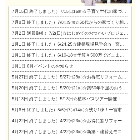
7月15日
終了しました）7/15㈯16㈰☆子育て世代の家づくり相談会
7月8日
終了しました）7/8㈯9㈰☆50代からの家づくり相談会
7月2日
満員御礼）7/2(日)☆はじめてのおつかいプロジェクト
1月1日
終了しました）6/24.25☆建築現場見学会in一宮市木曽川町
1月1日
終了しました）6/10-18☆予算￥500万でどこまでできるの？リフォーム相談会
1月1日
6月イベントのお知らせ
5月27日
終了しました）5/27㈯28㈰☆お得窓リフォーム個別相談会
5月20日
終了しました）5/20㈯21㈰☆築50年平屋のおうちリノベーション完成見学会
5月13日
終了しました）5/13㈯☆植林バスツアー開催！
5月6日
終了しました）5/6㈯7㈰14㈰☆残り1棟！一宮市限定モニター募集相談会(新築・建替え)
4月22日
終了しました）4/22㈯23㈰☆お得に窓リフォーム個別相談会
4月22日
終了しました）4/22㈯23㈰☆新築・建替えモニター募集個別相談会