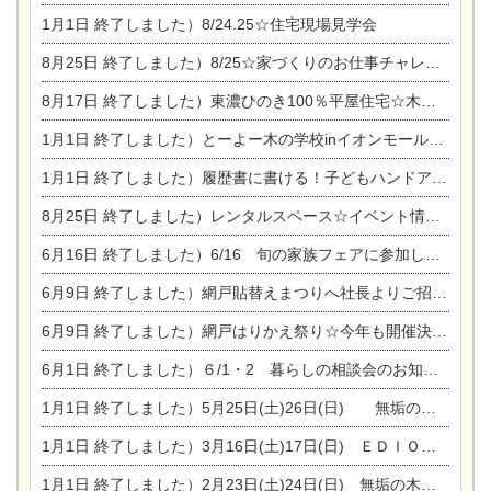
1月1日
終了しました）8/24.25☆住宅現場見学会
8月25日
終了しました）8/25☆家づくりのお仕事チャレンジ
8月17日
終了しました）東濃ひのき100％平屋住宅☆木の家完成見学会
1月1日
終了しました）とーよー木の学校inイオンモール木曽川
1月1日
終了しました）履歴書に書ける！子どもハンドアロマ講座☆
8月25日
終了しました）レンタルスペース☆イベント情報☆チャイルドアロマセラピスト
6月16日
終了しました）6/16 旬の家族フェアに参加します☆
6月9日
終了しました）網戸貼替えまつりへ社長よりご招待です♪
6月9日
終了しました）網戸はりかえ祭り☆今年も開催決定！
6月1日
終了しました）６/1・2 暮らしの相談会のお知らせ
1月1日
終了しました）5月25日(土)26日(日) 無垢の木の家体感見学会開催☆
1月1日
終了しました）3月16日(土)17日(日) ＥＤＩＯＮ東陽住建でんき館 総決算まつり
1月1日
終了しました）2月23日(土)24日(日) 無垢の木の家 完成見学会