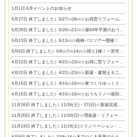
1月1日
6月イベントのお知らせ
5月27日
終了しました）5/27㈯28㈰☆お得窓リフォーム個別相談会
5月20日
終了しました）5/20㈯21㈰☆築50年平屋のおうちリノベーション完成見学会
5月13日
終了しました）5/13㈯☆植林バスツアー開催！
5月6日
終了しました）5/6㈯7㈰14㈰☆残り1棟！一宮市限定モニター募集相談会(新築・建替え)
4月22日
終了しました）4/22㈯23㈰☆お得に窓リフォーム個別相談会
4月22日
終了しました）4/22㈯23㈰☆新築・建替えモニター募集個別相談会
4月15日
終了しました）4/15㈯16㈰☆家づくりゆっくりじっくり個別相談会
4月15日
終了しました）4/15㈯16㈰☆おうちリノベ個別相談会
11月26日
終了しました）11/26(土)・27(日)☆新築完成見学会 in一宮市あずら
11月20日
終了しました）11/20(日)☆増改築・リフォームまつり＆秋の味覚まつり＆芸術祭
11月19日
終了しました）11/19(土)☆リノベーション・家の修理まつり＆増改築・リフォームまつりin扶桑ゴルフ
8月8日
終了しました）10/8~16☆木でつくる平屋のおうちのつくり方【完全予約制】