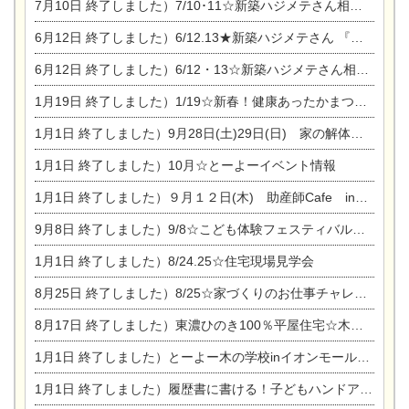
7月10日
終了しました）7/10･11☆新築ハジメテさん相談会 『集まれ！農地に家を建てたい人！』完全予約制
6月12日
終了しました）6/12.13★新築ハジメテさん 『木の家 現場体感見学会』
6月12日
終了しました）6/12・13☆新築ハジメテさん相談会『今ある土地に家を建てる際の注意点』
1月19日
終了しました）1/19☆新春！健康あったかまつり＆増改築リフォームまつり
1月1日
終了しました）9月28日(土)29日(日) 家の解体なんでも相談会
1月1日
終了しました）10月☆とーよーイベント情報
1月1日
終了しました）９月１２日(木) 助産師Cafe in東陽住建
9月8日
終了しました）9/8☆こども体験フェスティバル☆一宮市民会館
1月1日
終了しました）8/24.25☆住宅現場見学会
8月25日
終了しました）8/25☆家づくりのお仕事チャレンジ
8月17日
終了しました）東濃ひのき100％平屋住宅☆木の家完成見学会
1月1日
終了しました）とーよー木の学校inイオンモール木曽川
1月1日
終了しました）履歴書に書ける！子どもハンドアロマ講座☆