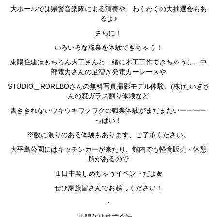
大ホールでは県警音楽隊による演奏や、わくわくの大抽選会もあ
るよ♪
さらに！
いろいろな職業を体験できちゃう！
東陽住建はもちろん大工さんと一緒に木工工作できちゃうし、中
部電力さんの足漕ぎ発電カーレースや
STUDIO＿ROREBOさんの無料写真撮影モデル体験、(株)だいぎさ
んの窓ガラス割り体験など
書ききれないウキウキワクワクの職業体験がまだまだいーーーー
っぱい！
※数に限りのある体験もあります、ご了承ください。
大平島公園にはキッチンカーが来たり、館内でも軽食販売・休憩
所があるので
１日中楽しめちゃうイベントだよ❀
ぜひ家族皆さんでお越しください！
・
東陽住建株式会社