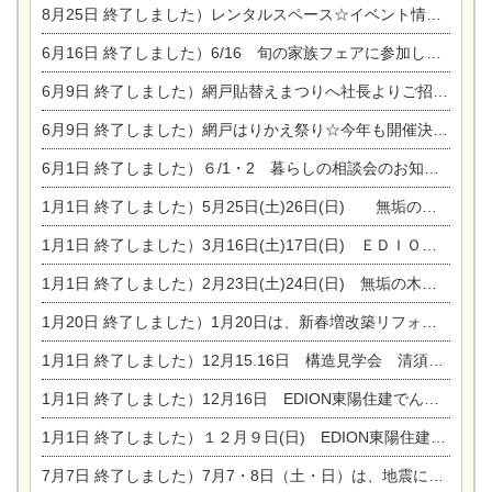
8月25日
終了しました）レンタルスペース☆イベント情報☆チャイルドアロマセラピスト
6月16日
終了しました）6/16 旬の家族フェアに参加します☆
6月9日
終了しました）網戸貼替えまつりへ社長よりご招待です♪
6月9日
終了しました）網戸はりかえ祭り☆今年も開催決定！
6月1日
終了しました）６/1・2 暮らしの相談会のお知らせ
1月1日
終了しました）5月25日(土)26日(日) 無垢の木の家体感見学会開催☆
1月1日
終了しました）3月16日(土)17日(日) ＥＤＩＯＮ東陽住建でんき館 総決算まつり
1月1日
終了しました）2月23日(土)24日(日) 無垢の木の家 完成見学会
1月20日
終了しました）1月20日は、新春増改築リフォームまつり＆家の修理祭り＆家電まつりです。
1月1日
終了しました）12月15.16日 構造見学会 清須市西枇杷島町弁天
1月1日
終了しました）12月16日 EDION東陽住建でんき OPEN第二弾イベント！！
1月1日
終了しました）１２月９日(日) EDION東陽住建でんき館プレＯＰＥＮ！＆家の修理まつり
7月7日
終了しました）7月7・8日（土・日）は、地震に強くて安心！暮らしを楽しむ東濃ひのきの平屋の家体験見学会を開催します。ぜひお越しください。