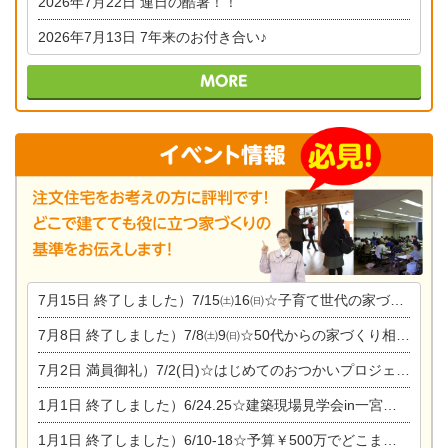
2026年7月22日
連日の酷暑！！
2026年7月13日
7年来のお付き合い♪
7月15日
終了しました）7/15㈯16㈰☆子育て世代の家づくり相談会
7月8日
終了しました）7/8㈯9㈰☆50代からの家づくり相談会
7月2日
満員御礼）7/2(日)☆はじめてのおつかいプロジェクト
1月1日
終了しました）6/24.25☆建築現場見学会in一宮市木曽川町
1月1日
終了しました）6/10-18☆予算￥500万でどこまでできるの？リフォーム相談会