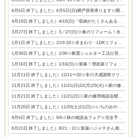
6月5日
終了しました）6月5日(日)網戸張替承ります☆開催！
4月10日
終了しました）4/10(日)『収納がたくさんあるおうち現場見学会』
3月27日
終了しました）3／27(日)☆春のリフォーム！水まわりLDKリフォーム相談会&今がチャンス！エアコン相談会
1月1日
終了しました）2/19.20☆水まわり・LDKリフォーム相談会＆エアコン相談会
1月30日
終了しました）1/30☆耐震シェルター工法が見れる完成見学会
1月16日
終了しました）1/16(日)☆新春！増改築リフォーム&家の修理まつり
12月11日
終了しました）12/11〜20☆冬の大感謝祭クリスマス相談会開催
11月21日
終了しました）11/21(日)22(月)23(火)☆家の修理まつり＆増改築リフォーム相談会
11月21日
終了しました）11/21(日)☆家の修理相談会開催 in 扶桑オークビレッジ
11月20日
終了しました）11/20(土)21(日)☆いちのみや逸品市に出店します【ひのきのバラ販売】
9月5日
終了しました）9/5☆秋の相談会フェア☆完全予約制
8月21日
終了しました）8/21・22☆新築ハジメテさん相談会 『集まれ！農地に家を建てたい人！』