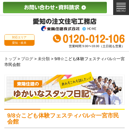
メ
ニ
MENU
ュ
ー
対応エリア
愛知・岐阜
営業時間 9:00〜18:00（土日祝も営業）
トップ
>
ブログ
>
未分類
>
9/8☆こども体験フェスティバル☆一宮
市民会館
9/8☆こども体験フェスティバル☆一宮市民
会館