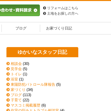
リフォームはこちら
土地をお探しの方へ
ブログ
お家づくり日記
ゆかいなスタッフ日記
相談会
(30)
見学会
(5)
トイレ
(1)
浴室
(1)
東陽防犯パトロール隊報告
(5)
家づくり
(34)
ブログ
(113)
子育て
(22)
マスコミ掲載履歴
(6)
住宅の悩みとトラブル相談室
(4)