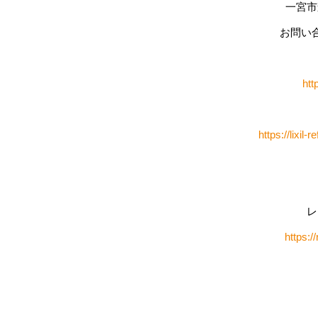
一宮市
お問い合わ
htt
https://lixi
レ
https:/