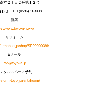
森本２丁目２番地１２号
せ TEL(0586)73-3008
新築
ps://www.toyo-ie.jp/wp
リフォーム
l-reformshop.jp/shop/SP00000086/
Eメール
info@toyo-ie.jp
ンタルスペース予約
/reform-toyo.jp/rentalroom/