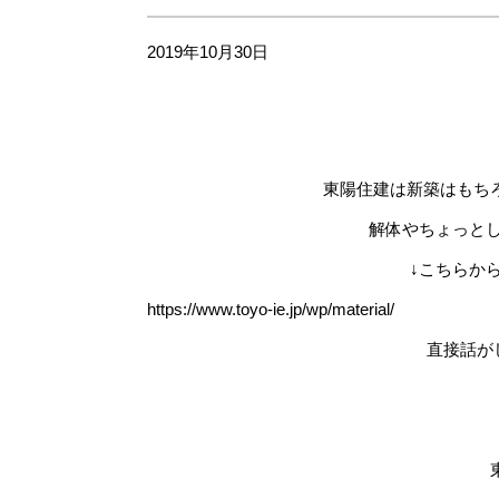
2019年10月30日
東陽住建は新築はもち
解体やちょっと
↓こちらか
https://www.toyo-ie.jp/wp/material/
直接話が