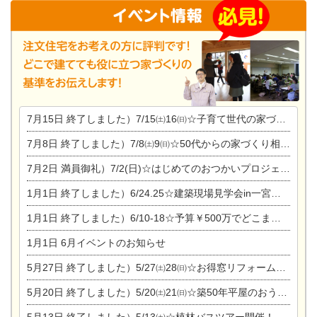
7月15日
終了しました）7/15㈯16㈰☆子育て世代の家づくり相談会
7月8日
終了しました）7/8㈯9㈰☆50代からの家づくり相談会
7月2日
満員御礼）7/2(日)☆はじめてのおつかいプロジェクト
1月1日
終了しました）6/24.25☆建築現場見学会in一宮市木曽川町
1月1日
終了しました）6/10-18☆予算￥500万でどこまでできるの？リフォーム相談会
1月1日
6月イベントのお知らせ
5月27日
終了しました）5/27㈯28㈰☆お得窓リフォーム個別相談会
5月20日
終了しました）5/20㈯21㈰☆築50年平屋のおうちリノベーション完成見学会
5月13日
終了しました）5/13㈯☆植林バスツアー開催！