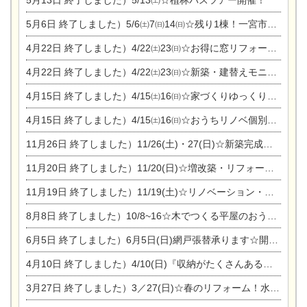
5月6日
終了しました）5/6㈯7㈰14㈰☆残り1棟！一宮市限定モニター募集相談会(新築・建替え)
4月22日
終了しました）4/22㈯23㈰☆お得に窓リフォーム個別相談会
4月22日
終了しました）4/22㈯23㈰☆新築・建替えモニター募集個別相談会
4月15日
終了しました）4/15㈯16㈰☆家づくりゆっくりじっくり個別相談会
4月15日
終了しました）4/15㈯16㈰☆おうちリノベ個別相談会
11月26日
終了しました）11/26(土)・27(日)☆新築完成見学会 in一宮市あずら
11月20日
終了しました）11/20(日)☆増改築・リフォームまつり＆秋の味覚まつり＆芸術祭
11月19日
終了しました）11/19(土)☆リノベーション・家の修理まつり＆増改築・リフォームまつりin扶桑ゴルフ
8月8日
終了しました）10/8~16☆木でつくる平屋のおうちのつくり方【完全予約制】
6月5日
終了しました）6月5日(日)網戸張替承ります☆開催！
4月10日
終了しました）4/10(日)『収納がたくさんあるおうち現場見学会』
3月27日
終了しました）3／27(日)☆春のリフォーム！水まわりLDKリフォーム相談会&今がチャンス！エアコン相談会