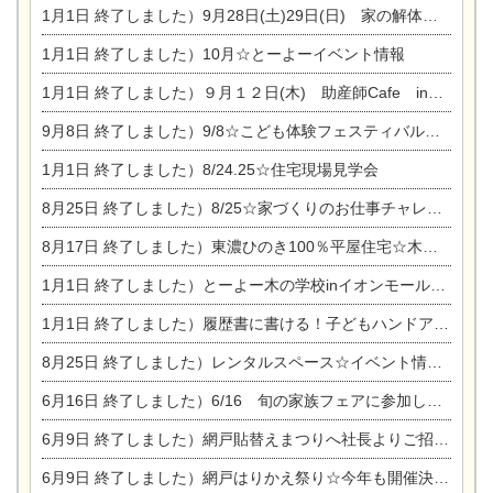
1月1日
終了しました）9月28日(土)29日(日) 家の解体なんでも相談会
1月1日
終了しました）10月☆とーよーイベント情報
1月1日
終了しました）９月１２日(木) 助産師Cafe in東陽住建
9月8日
終了しました）9/8☆こども体験フェスティバル☆一宮市民会館
1月1日
終了しました）8/24.25☆住宅現場見学会
8月25日
終了しました）8/25☆家づくりのお仕事チャレンジ
8月17日
終了しました）東濃ひのき100％平屋住宅☆木の家完成見学会
1月1日
終了しました）とーよー木の学校inイオンモール木曽川
1月1日
終了しました）履歴書に書ける！子どもハンドアロマ講座☆
8月25日
終了しました）レンタルスペース☆イベント情報☆チャイルドアロマセラピスト
6月16日
終了しました）6/16 旬の家族フェアに参加します☆
6月9日
終了しました）網戸貼替えまつりへ社長よりご招待です♪
6月9日
終了しました）網戸はりかえ祭り☆今年も開催決定！