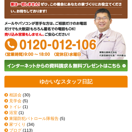
ゆかいなスタッフ日記
相談会
(30)
見学会
(5)
トイレ
(1)
浴室
(1)
東陽防犯パトロール隊報告
(5)
家づくり
(34)
ブログ
(113)