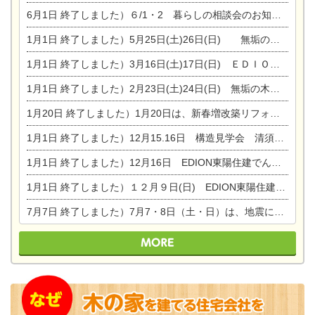
6月1日
終了しました）６/1・2 暮らしの相談会のお知らせ
1月1日
終了しました）5月25日(土)26日(日) 無垢の木の家体感見学会開催☆
1月1日
終了しました）3月16日(土)17日(日) ＥＤＩＯＮ東陽住建でんき館 総決算まつり
1月1日
終了しました）2月23日(土)24日(日) 無垢の木の家 完成見学会
1月20日
終了しました）1月20日は、新春増改築リフォームまつり＆家の修理祭り＆家電まつりです。
1月1日
終了しました）12月15.16日 構造見学会 清須市西枇杷島町弁天
1月1日
終了しました）12月16日 EDION東陽住建でんき OPEN第二弾イベント！！
1月1日
終了しました）１２月９日(日) EDION東陽住建でんき館プレＯＰＥＮ！＆家の修理まつり
7月7日
終了しました）7月7・8日（土・日）は、地震に強くて安心！暮らしを楽しむ東濃ひのきの平屋の家体験見学会を開催します。ぜひお越しください。