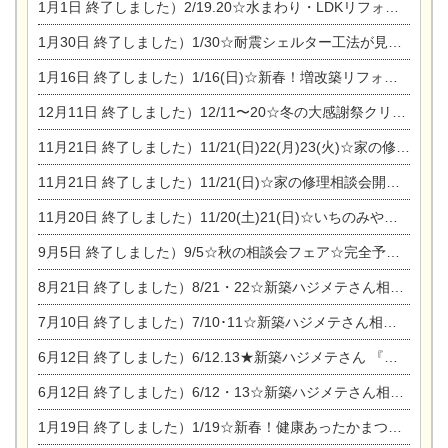
1月1日
終了しました）2/19.20☆水まわり・LDKリフォーム相談会＆エアコン相談会
1月30日
終了しました）1/30☆耐震シェルター工法が見れる完成見学会
1月16日
終了しました）1/16(日)☆新春！増改築リフォーム&家の修理まつり
12月11日
終了しました）12/11〜20☆冬の大感謝祭クリスマス相談会開催
11月21日
終了しました）11/21(日)22(月)23(火)☆家の修理まつり＆増改築リフォーム相談会
11月21日
終了しました）11/21(日)☆家の修理相談会開催 in 扶桑オークビレッジ
11月20日
終了しました）11/20(土)21(日)☆いちのみや逸品市に出店します【ひのきのバラ販売】
9月5日
終了しました）9/5☆秋の相談会フェア☆完全予約制
8月21日
終了しました）8/21・22☆新築ハジメテさん相談会 『集まれ！農地に家を建てたい人！』
7月10日
終了しました）7/10･11☆新築ハジメテさん相談会 『集まれ！農地に家を建てたい人！』完全予約制
6月12日
終了しました）6/12.13★新築ハジメテさん 『木の家 現場体感見学会』
6月12日
終了しました）6/12・13☆新築ハジメテさん相談会『今ある土地に家を建てる際の注意点』
1月19日
終了しました）1/19☆新春！健康あったかまつり＆増改築リフォームまつり