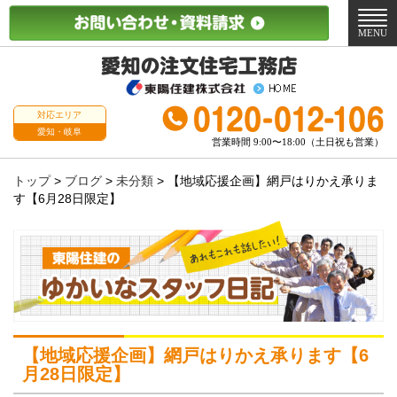
メ
ニ
MENU
ュ
ー
対応エリア
愛知・岐阜
営業時間 9:00〜18:00（土日祝も営業）
トップ
>
ブログ
>
未分類
>
【地域応援企画】網戸はりかえ承りま
す【6月28日限定】
【地域応援企画】網戸はりかえ承ります【6
月28日限定】