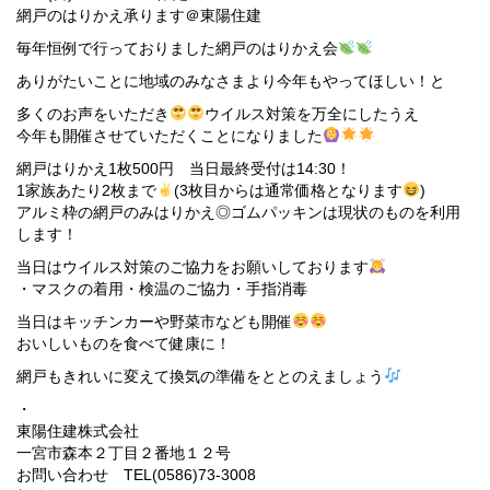
網戸のはりかえ承ります＠東陽住建
毎年恒例で行っておりました網戸のはりかえ会
ありがたいことに地域のみなさまより今年もやってほしい！と
多くのお声をいただき
ウイルス対策を万全にしたうえ
今年も開催させていただくことになりました
網戸はりかえ1枚500円 当日最終受付は14:30！
1家族あたり2枚まで
(3枚目からは通常価格となります
)
アルミ枠の網戸のみはりかえ◎ゴムパッキンは現状のものを利用
します！
当日はウイルス対策のご協力をお願いしております
・マスクの着用・検温のご協力・手指消毒
当日はキッチンカーや野菜市なども開催
おいしいものを食べて健康に！
網戸もきれいに変えて換気の準備をととのえましょう
・
東陽住建株式会社
一宮市森本２丁目２番地１２号
お問い合わせ TEL(0586)73-3008