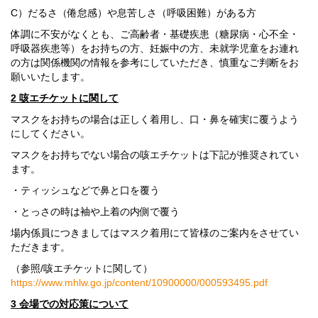
C）だるさ（倦怠感）や息苦しさ（呼吸困難）がある方
体調に不安がなくとも、ご高齢者・基礎疾患（糖尿病・心不全・
呼吸器疾患等）をお持ちの方、妊娠中の方、未就学児童をお連れ
の方は関係機関の情報を参考にしていただき、慎重なご判断をお
願いいたします。
2
咳エチケットに関して
マスクをお持ちの場合は正しく着用し、口・鼻を確実に覆うよう
にしてください。
マスクをお持ちでない場合の咳エチケットは下記が推奨されてい
ます。
・ティッシュなどで鼻と口を覆う
・とっさの時は袖や上着の内側で覆う
場内係員につきましてはマスク着用にて皆様のご案内をさせてい
ただきます。
（参照/咳エチケットに関して）
https://www.mhlw.go.jp/content/10900000/000593495.pdf
3
会場での対応策について