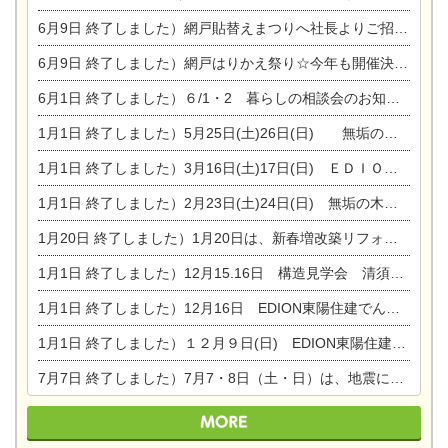
6月9日
終了しました）網戸貼替えまつりへ社長よりご招待です♪
6月9日
終了しました）網戸はりかえ祭り☆今年も開催決定！
6月1日
終了しました）６/1・2 暮らしの相談会のお知らせ
1月1日
終了しました）5月25日(土)26日(日) 無垢の木の家体感見学会開催☆
1月1日
終了しました）3月16日(土)17日(日) ＥＤＩＯＮ東陽住建でんき館 総決算まつり
1月1日
終了しました）2月23日(土)24日(日) 無垢の木の家 完成見学会
1月20日
終了しました）1月20日は、新春増改築リフォームまつり＆家の修理祭り＆家電まつりです。
1月1日
終了しました）12月15.16日 構造見学会 清須市西枇杷島町弁天
1月1日
終了しました）12月16日 EDION東陽住建でんき OPEN第二弾イベント！！
1月1日
終了しました）１２月９日(日) EDION東陽住建でんき館プレＯＰＥＮ！＆家の修理まつり
7月7日
終了しました）7月7・8日（土・日）は、地震に強くて安心！暮らしを楽しむ東濃ひのきの平屋の家体験見学会を開催します。ぜひお越しください。