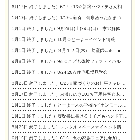
6月12日
終了しました）6/12・13☆新築ハジメテさん相談会『今ある土地に家を建てる際の注意点』
1月19日
終了しました）1/19☆新春！健康あったかまつり＆増改築リフォームまつり
1月1日
終了しました）9月28日(土)29日(日) 家の解体なんでも相談会
1月1日
終了しました）10月☆とーよーイベント情報
1月1日
終了しました）９月１２日(木) 助産師Cafe in東陽住建
9月8日
終了しました）9/8☆こども体験フェスティバル☆一宮市民会館
1月1日
終了しました）8/24.25☆住宅現場見学会
8月25日
終了しました）8/25☆家づくりのお仕事チャレンジ
8月17日
終了しました）東濃ひのき100％平屋住宅☆木の家完成見学会
1月1日
終了しました）とーよー木の学校inイオンモール木曽川
1月1日
終了しました）履歴書に書ける！子どもハンドアロマ講座☆
8月25日
終了しました）レンタルスペース☆イベント情報☆チャイルドアロマセラピスト
6月16日
終了しました）6/16 旬の家族フェアに参加します☆