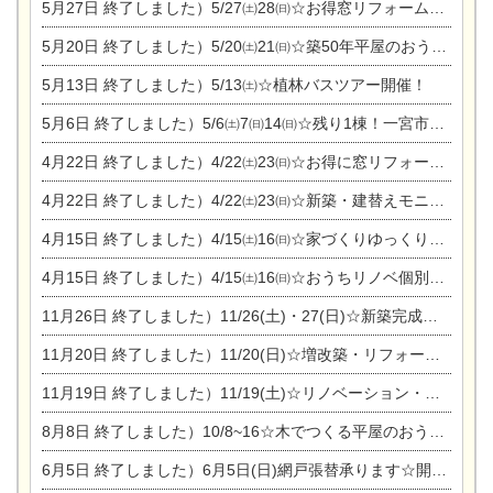
5月27日
終了しました）5/27㈯28㈰☆お得窓リフォーム個別相談会
5月20日
終了しました）5/20㈯21㈰☆築50年平屋のおうちリノベーション完成見学会
5月13日
終了しました）5/13㈯☆植林バスツアー開催！
5月6日
終了しました）5/6㈯7㈰14㈰☆残り1棟！一宮市限定モニター募集相談会(新築・建替え)
4月22日
終了しました）4/22㈯23㈰☆お得に窓リフォーム個別相談会
4月22日
終了しました）4/22㈯23㈰☆新築・建替えモニター募集個別相談会
4月15日
終了しました）4/15㈯16㈰☆家づくりゆっくりじっくり個別相談会
4月15日
終了しました）4/15㈯16㈰☆おうちリノベ個別相談会
11月26日
終了しました）11/26(土)・27(日)☆新築完成見学会 in一宮市あずら
11月20日
終了しました）11/20(日)☆増改築・リフォームまつり＆秋の味覚まつり＆芸術祭
11月19日
終了しました）11/19(土)☆リノベーション・家の修理まつり＆増改築・リフォームまつりin扶桑ゴルフ
8月8日
終了しました）10/8~16☆木でつくる平屋のおうちのつくり方【完全予約制】
6月5日
終了しました）6月5日(日)網戸張替承ります☆開催！