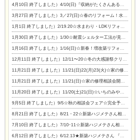
4月10日
終了しました）4/10(日)『収納がたくさんあるおうち現場見学会』
3月27日
終了しました）3／27(日)☆春のリフォーム！水まわりLDKリフォーム相談会&今がチャンス！エアコン相談会
1月1日
終了しました）2/19.20☆水まわり・LDKリフォーム相談会＆エアコン相談会
1月30日
終了しました）1/30☆耐震シェルター工法が見れる完成見学会
1月16日
終了しました）1/16(日)☆新春！増改築リフォーム&家の修理まつり
12月11日
終了しました）12/11〜20☆冬の大感謝祭クリスマス相談会開催
11月21日
終了しました）11/21(日)22(月)23(火)☆家の修理まつり＆増改築リフォーム相談会
11月21日
終了しました）11/21(日)☆家の修理相談会開催 in 扶桑オークビレッジ
11月20日
終了しました）11/20(土)21(日)☆いちのみや逸品市に出店します【ひのきのバラ販売】
9月5日
終了しました）9/5☆秋の相談会フェア☆完全予約制
8月21日
終了しました）8/21・22☆新築ハジメテさん相談会 『集まれ！農地に家を建てたい人！』
7月10日
終了しました）7/10･11☆新築ハジメテさん相談会 『集まれ！農地に家を建てたい人！』完全予約制
6月12日
終了しました）6/12.13★新築ハジメテさん 『木の家 現場体感見学会』